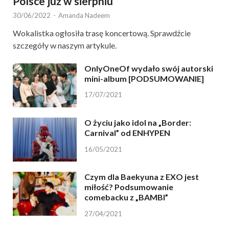
Polsce już w sierpniu
30/06/2022
-
Amanda Nadeem
Wokalistka ogłosiła trasę koncertową. Sprawdźcie
szczegóły w naszym artykule.
OnlyOneOf wydało swój autorski
mini-album [PODSUMOWANIE]
17/07/2021
O życiu jako idol na „Border:
Carnival” od ENHYPEN
16/05/2021
Czym dla Baekyuna z EXO jest
miłość? Podsumowanie
comebacku z „BAMBI”
27/04/2021