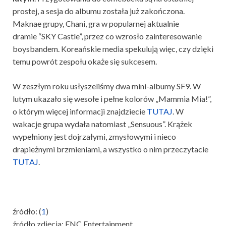
prostej, a sesja do albumu została już zakończona.
Maknae grupy, Chani, gra w popularnej aktualnie
dramie “SKY Castle”, przez co wzrosło zainteresowanie
boysbandem. Koreańskie media spekulują więc, czy dzięki
temu powrót zespołu okaże się sukcesem.
W zeszłym roku usłyszeliśmy dwa mini-albumy SF9. W
lutym ukazało się wesołe i pełne kolorów „Mammia Mia!”,
o którym więcej informacji znajdziecie
TUTAJ
. W
wakacje grupa wydała natomiast „Sensuous”. Krążek
wypełniony jest dojrzałymi, zmysłowymi i nieco
drapieżnymi brzmieniami, a wszystko o nim przeczytacie
TUTAJ
.
źródło: (
1
)
źródło zdjęcia: FNC Entertainment