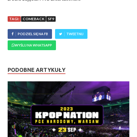
TAGI:
COMEBACK
SF9
PODZIEL SIĘ NA FB
TWEETNIJ
WYŚLIJ NA WHATSAPP
PODOBNE ARTYKUŁY