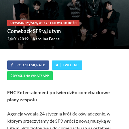
BOYSBANDY
/
SF9
/
WSZYSTKIE WIADOMOŚCI
Comeback SF9 w lutym
24/01/2019
-
Karolina Fedrau
PODZIEL SIĘ NA FB
TWEETNIJ
WYŚLIJ NA WHATSAPP
FNC Entertainment potwierdziło comebackowe
plany zespołu.
Agencja wydała 24 stycznia krótkie oświadczenie, w
którym przeczytamy, że SF9 wróci z nową muzyką
w
lutym
. Przygotowania do comebacku są na ostatniej