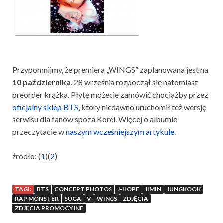
Przypomnijmy, że premiera „WINGS” zaplanowana jest na
10 października
. 28 września rozpoczął się natomiast
preorder krążka. Płytę możecie zamówić chociażby przez
oficjalny sklep BTS
, który niedawno uruchomił też wersję
serwisu dla fanów spoza Korei. Więcej o albumie
przeczytacie w
naszym wcześniejszym artykule
.
źródło: (
1
)(
2
)
TAGI:
BTS
CONCEPT PHOTOS
J-HOPE
JIMIN
JUNGKOOK
RAP MONSTER
SUGA
V
WINGS
ZDJĘCIA
ZDJĘCIA PROMOCYJNE