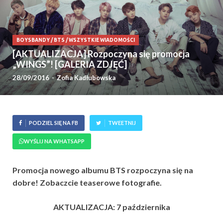
BOYSBANDY
/
BTS
/
WSZYSTKIE WIADOMOŚCI
[AKTUALIZACJA] Rozpoczyna się promocja
„WINGS”! [GALERIA ZDJĘĆ]
28/09/2016
-
Zofia Kadłubowska
PODZIEL SIĘ NA FB
TWEETNIJ
WYŚLIJ NA WHATSAPP
Promocja nowego albumu BTS rozpoczyna się na
dobre! Zobaczcie teaserowe fotografie.
AKTUALIZACJA: 7 października