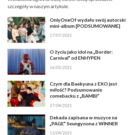
szczegóły w naszym artykule.
OnlyOneOf wydało swój autorski
mini-album [PODSUMOWANIE]
17/07/2021
O życiu jako idol na „Border:
Carnival” od ENHYPEN
16/05/2021
Czym dla Baekyuna z EXO jest
miłość? Podsumowanie
comebacku z „BAMBI”
27/04/2021
Dekada zapisana w muzyce na
„PAGE” Seungyoona z WINNER
13/04/2021