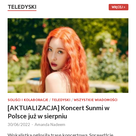
TELEDYSKI
WIĘCEJ
SOLIŚCI I KOLABORACJE
/
TELEDYSKI
/
WSZYSTKIE WIADOMOŚCI
[AKTUALIZACJA] Koncert Sunmi w
Polsce już w sierpniu
30/06/2022
-
Amanda Nadeem
Wokalistka ogłosiła trasę koncertową. Sprawdźcie