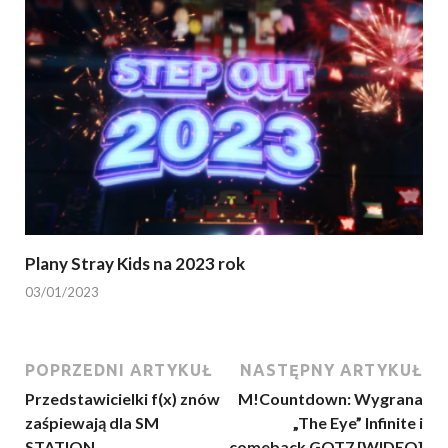
Plany Stray Kids na 2023 rok
03/01/2023
POPRZEDNI ARTYKUŁ
NASTĘPNY ARTYKUŁ
Przedstawicielki f(x) znów
M!Countdown: Wygrana
zaśpiewają dla SM
„The Eye” Infinite i
STATION
comeback GOT7 [WIDEO]