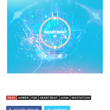
TAGI:
AMBER
F(X)
HEARTBEAT
LUNA
SM STATION
PODZIEL SIĘ NA FB
TWEETNIJ