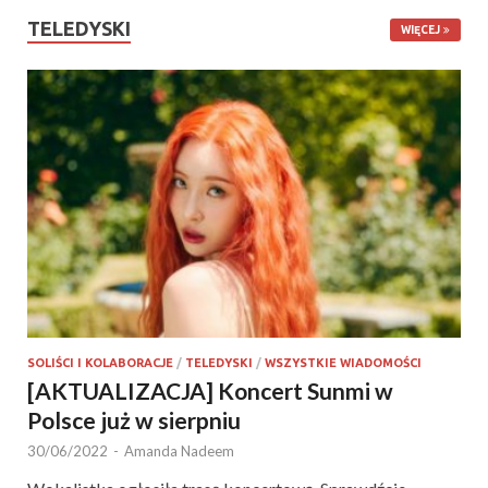
TELEDYSKI
WIĘCEJ
SOLIŚCI I KOLABORACJE
/
TELEDYSKI
/
WSZYSTKIE WIADOMOŚCI
[AKTUALIZACJA] Koncert Sunmi w
Polsce już w sierpniu
30/06/2022
-
Amanda Nadeem