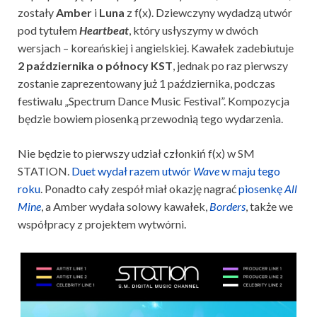
zostały
Amber
i
Luna
z f(x). Dziewczyny wydadzą utwór
pod tytułem
Heartbeat
, który usłyszymy w dwóch
wersjach – koreańskiej i angielskiej. Kawałek zadebiutuje
2 października o północy KST
, jednak po raz pierwszy
zostanie zaprezentowany już 1 października, podczas
festiwalu „Spectrum Dance Music Festival”. Kompozycja
będzie bowiem piosenką przewodnią tego wydarzenia.
Nie będzie to pierwszy udział członkiń f(x) w SM
STATION.
Duet wydał razem utwór
Wave
w maju tego
roku
. Ponadto cały zespół miał okazję nagrać
piosenkę
All
Mine
, a Amber wydała solowy kawałek,
Borders
, także we
współpracy z projektem wytwórni.