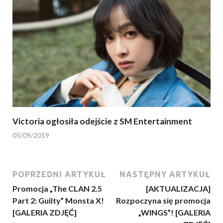
Victoria ogłosiła odejście z SM Entertainment
05/09/2019
POPRZEDNI ARTYKUŁ
NASTĘPNY ARTYKUŁ
Promocja „The CLAN 2.5
[AKTUALIZACJA]
Part 2: Guilty” Monsta X!
Rozpoczyna się promocja
[GALERIA ZDJĘĆ]
„WINGS”! [GALERIA