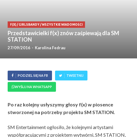
F(X)
/
GIRLSBANDY
/
WSZYSTKIE WIADOMOŚCI
Przedstawicielki f(x) znów zaśpiewają dla SM
STATION
27/09/2016
-
Karolina Fedrau
PODZIEL SIĘ NA FB
TWEETNIJ
WYŚLIJ NA WHATSAPP
Po raz kolejny usłyszymy głosy f(x) w piosence
stworzonej na potrzeby projektu SM STATION.
SM Entertainment ogłosiło, że kolejnymi artystami
współpracującymi z projektem wytwórni, SM STATION,