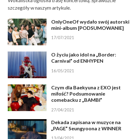
Wokalistka ogłosiła trasę koncertową. Sprawdźcie
szczegóły w naszym artykule.
OnlyOneOf wydało swój autorski
mini-album [PODSUMOWANIE]
17/07/2021
O życiu jako idol na „Border:
Carnival” od ENHYPEN
16/05/2021
Czym dla Baekyuna z EXO jest
miłość? Podsumowanie
comebacku z „BAMBI”
27/04/2021
Dekada zapisana w muzyce na
„PAGE” Seungyoona z WINNER
13/04/2021