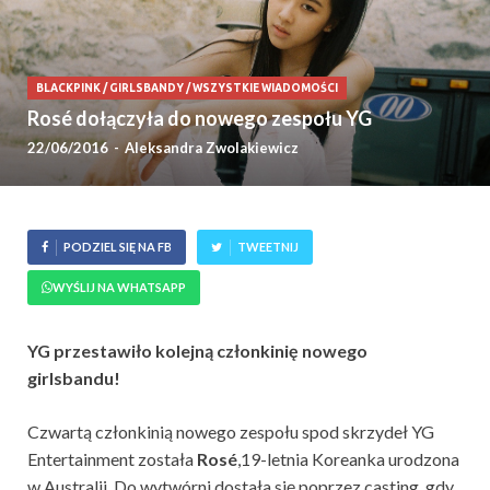
BLACKPINK
/
GIRLSBANDY
/
WSZYSTKIE WIADOMOŚCI
Rosé dołączyła do nowego zespołu YG
22/06/2016
-
Aleksandra Zwolakiewicz
PODZIEL SIĘ NA FB
TWEETNIJ
WYŚLIJ NA WHATSAPP
YG przestawiło kolejną członkinię nowego
girlsbandu!
Czwartą członkinią nowego zespołu spod skrzydeł YG
Entertainment została
Rosé
,19-letnia Koreanka urodzona
w Australii. Do wytwórni dostała się poprzez casting, gdy