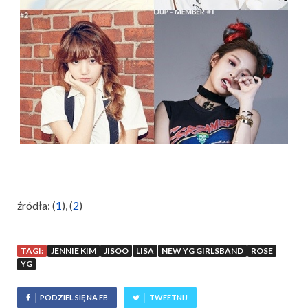
źródła: (
1
), (
2
)
TAGI:
JENNIE KIM
JISOO
LISA
NEW YG GIRLSBAND
ROSE
YG
PODZIEL SIĘ NA FB
TWEETNIJ