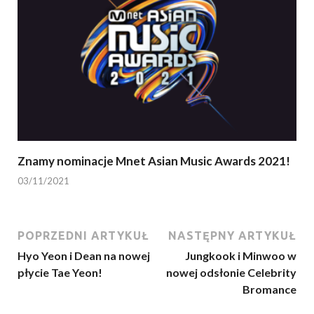
Znamy nominacje Mnet Asian Music Awards 2021!
03/11/2021
POPRZEDNI ARTYKUŁ
NASTĘPNY ARTYKUŁ
Hyo Yeon i Dean na nowej
Jungkook i Minwoo w
płycie Tae Yeon!
nowej odsłonie Celebrity
Bromance