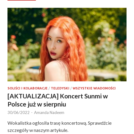
SOLIŚCI I KOLABORACJE
/
TELEDYSKI
/
WSZYSTKIE WIADOMOŚCI
[AKTUALIZACJA] Koncert Sunmi w
Polsce już w sierpniu
30/06/2022
-
Amanda Nadeem
Wokalistka ogłosiła trasę koncertową. Sprawdźcie
szczegóły w naszym artykule.