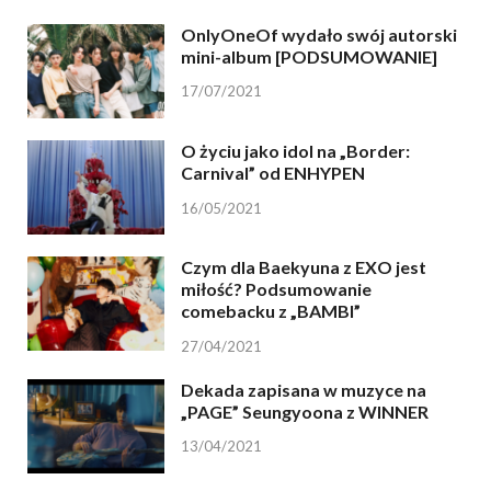
OnlyOneOf wydało swój autorski
mini-album [PODSUMOWANIE]
17/07/2021
O życiu jako idol na „Border:
Carnival” od ENHYPEN
16/05/2021
Czym dla Baekyuna z EXO jest
miłość? Podsumowanie
comebacku z „BAMBI”
27/04/2021
Dekada zapisana w muzyce na
„PAGE” Seungyoona z WINNER
13/04/2021