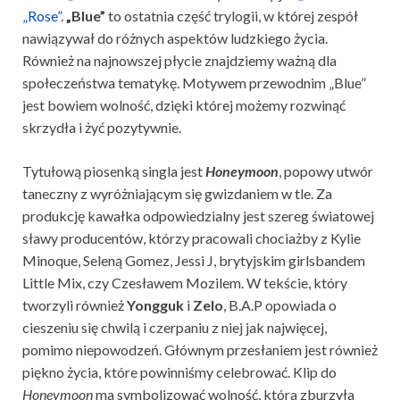
„Rose”
.
„Blue”
to ostatnia część trylogii, w której zespół
nawiązywał do różnych aspektów ludzkiego życia.
Również na najnowszej płycie znajdziemy ważną dla
społeczeństwa tematykę. Motywem przewodnim „Blue”
jest bowiem wolność, dzięki której możemy rozwinąć
skrzydła i żyć pozytywnie.
Tytułową piosenką singla jest
Honeymoon
, popowy utwór
taneczny z wyróżniającym się gwizdaniem w tle. Za
produkcję kawałka odpowiedzialny jest szereg światowej
sławy producentów, którzy pracowali chociażby z Kylie
Minoque, Seleną Gomez, Jessi J, brytyjskim girlsbandem
Little Mix, czy Czesławem Mozilem. W tekście, który
tworzyli również
Yongguk
i
Zelo
, B.A.P opowiada o
cieszeniu się chwilą i czerpaniu z niej jak najwięcej,
pomimo niepowodzeń. Głównym przesłaniem jest również
piękno życia, które powinniśmy celebrować. Klip do
Honeymoon
ma symbolizować wolność, która zburzyła