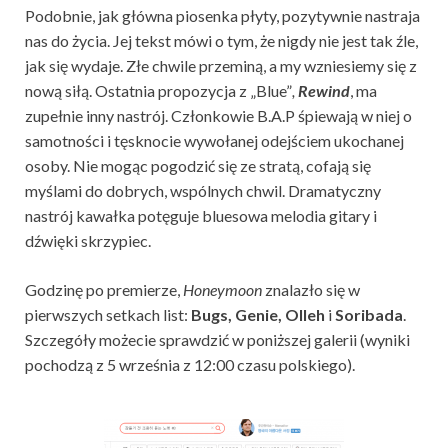
Podobnie, jak główna piosenka płyty, pozytywnie nastraja
nas do życia. Jej tekst mówi o tym, że nigdy nie jest tak źle,
jak się wydaje. Złe chwile przeminą, a my wzniesiemy się z
nową siłą. Ostatnia propozycja z „Blue”
,
Rewind
, ma
zupełnie inny nastrój. Członkowie B.A.P śpiewają w niej o
samotności i tęsknocie wywołanej odejściem ukochanej
osoby. Nie mogąc pogodzić się ze stratą, cofają się
myślami do dobrych, wspólnych chwil. Dramatyczny
nastrój kawałka potęguje bluesowa melodia gitary i
dźwięki skrzypiec.
Godzinę po premierze,
Honeymoon
znalazło się w
pierwszych setkach list:
Bugs, Genie, Olleh
i
Soribada
.
Szczegóły możecie sprawdzić w poniższej galerii (wyniki
pochodzą z 5 września z 12:00 czasu polskiego).