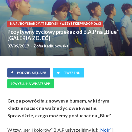
B.A.P
/
BOYSBANDY
/
TELEDYSKI
/
WSZYSTKIE WIADOMOŚCI
Pozytywny życiowy przekaz od B.A.P na „Blue”
[GALERIA ZDJĘĆ]
07/09/2017
-
Zofia Kadłubowska
PODZIEL SIĘ NA FB
TWEETNIJ
WYŚLIJ NA WHATSAPP
Grupa powróciła z nowym albumem, w którym
kładzie nacisk na ważne życiowe kwestie.
Sprawdźcie, czego możemy posłuchać na „Blue”!
W tzw. „serii kolorów” B.A.P usłyszeliśmy już
„Noir”
i