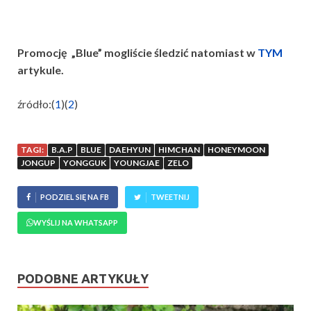
Promocję „Blue” mogliście śledzić natomiast w
TYM
artykule.
źródło:(
1
)(
2
)
TAGI:
B.A.P
BLUE
DAEHYUN
HIMCHAN
HONEYMOON
JONGUP
YONGGUK
YOUNGJAE
ZELO
PODZIEL SIĘ NA FB
TWEETNIJ
WYŚLIJ NA WHATSAPP
PODOBNE ARTYKUŁY