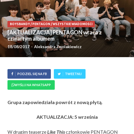
BOYSBANDY
/
PENTAGON
/
WSZYSTKIE WIADOMOŚCI
[AKTUALIZACJA] PENTAGON wraca z
czwartym albumem
18/08/2017
-
Aleksandra Zwolakiewicz
PODZIEL SIĘ NA FB
TWEETNIJ
WYŚLIJ NA WHATSAPP
Grupa zapowiedziała powrót z nową płytą.
AKTUALIZACJA: 5 września
W drugim teaserze
Like This
członkowie PENTAGON