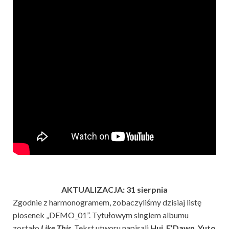
AKTUALIZACJA: 31 sierpnia
Zgodnie z harmonogramem, zobaczyliśmy dzisiaj listę
piosenek „DEMO_01”. Tytułowym singlem albumu
zostało
Like This
. Tekst utworu napisali
Hui
,
E’Dawn
,
Yuto