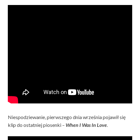
Niespodziewanie, pierwszego dnia września pojawił się
klip do ostatniej piosenki –
When I Was In Love
.