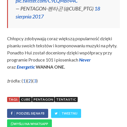
pic.twitter.com/C9LQMBt44C
— PENTAGON·펜타곤 (@CUBE_PTG)
18
sierpnia 2017
Chłopcy zdobywają coraz większą popularność dzięki
pisaniu swoich tekstów i komponowaniu muzyki na płyty.
Ponadto Hui został doceniony dzięki współpracy przy
programie Produce 101 i piosenkach
Never
oraz
Energetic
WANNA ONE.
źródła: (
1
)(
2
)(
3
)
TAGI:
CUBE
PENTAGON
TENTASTIC
PODZIEL SIĘ NA FB
TWEETNIJ
WYŚLIJ NA WHATSAPP