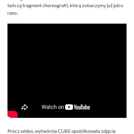
tańczą fragment choreografii, którą zobaczymy już jutro
rano.
Prócz wideo, wytwórnia CUBE opublikowała zdjęcia