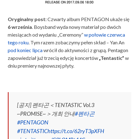
Oryginalny post:
Czwarty album PENTAGON ukaże się
6 września
. Boysband wyda nowy materiał po dwóch
miesiącach od wydaniu „Ceremony”
w połowie czerwca
tego roku
. Tym razem zobaczymy pełen skład – Yan An
pod koniec lipca
wrócił do aktywności z grupą. Pentagon
zapowiedział już trzecią edycję koncertów
„Tentastic”
w
dniu premiery najnowszej płyty.
[공지] 펜타곤＜TENTASTIC Vol.3
~PROMISE~＞개최 안내
#펜타곤
#PENTAGON
#TENTASTIC
https://t.co/62ryT3pXFH