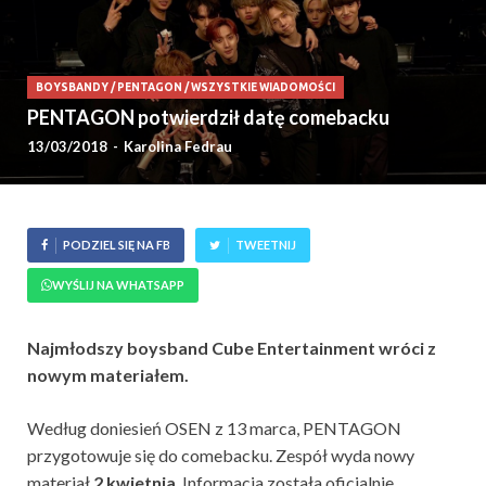
BOYSBANDY
/
PENTAGON
/
WSZYSTKIE WIADOMOŚCI
PENTAGON potwierdził datę comebacku
13/03/2018
-
Karolina Fedrau
PODZIEL SIĘ NA FB
TWEETNIJ
WYŚLIJ NA WHATSAPP
Najmłodszy boysband Cube Entertainment wróci z
nowym materiałem.
Według doniesień OSEN z 13 marca, PENTAGON
przygotowuje się do comebacku. Zespół wyda nowy
materiał
2 kwietnia
. Informacja została oficjalnie