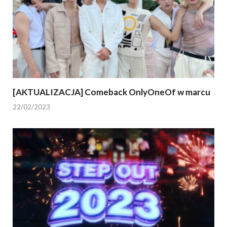
[AKTUALIZACJA] Comeback OnlyOneOf w marcu
22/02/2023