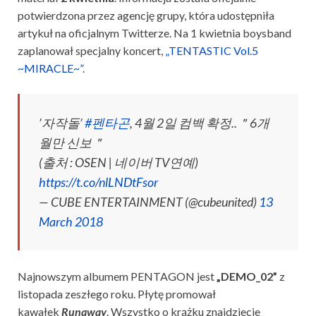
potwierdzona przez agencję grupy, która udostępniła
artykuł na oficjalnym Twitterze. Na 1 kwietnia boysband
zaplanował specjalny koncert,
„TENTASTIC Vol.5
~MIRACLE~”
.
’자작돌’
#펜타곤
, 4월 2일 컴백 확정..＂6개
월만 신보＂
(출처 : OSEN | 네이버 TV연예)
https://t.co/nlLNDtFsor
— CUBE ENTERTAINMENT (@cubeunited)
13
March 2018
Najnowszym albumem PENTAGON jest
„DEMO_02”
z
listopada zeszłego roku. Płytę promował
kawałek
Runaway
. Wszystko o krążku znajdziecie