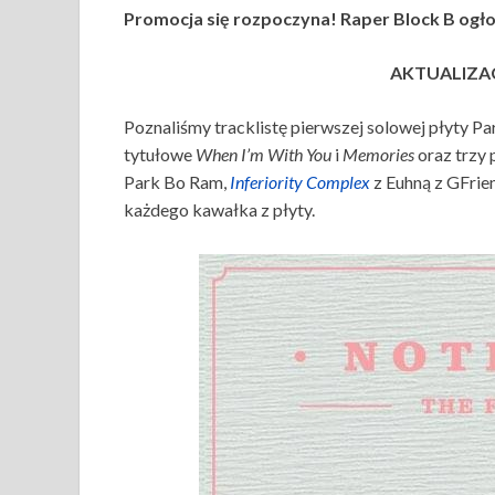
Promocja się rozpoczyna! Raper Block B og
AKTUALIZACJ
Poznaliśmy tracklistę pierwszej solowej płyty P
tytułowe
When I’m With You
i
Memories
oraz trzy 
Park Bo Ram,
Inferiority Complex
z Euhną z GFrie
każdego kawałka z płyty.