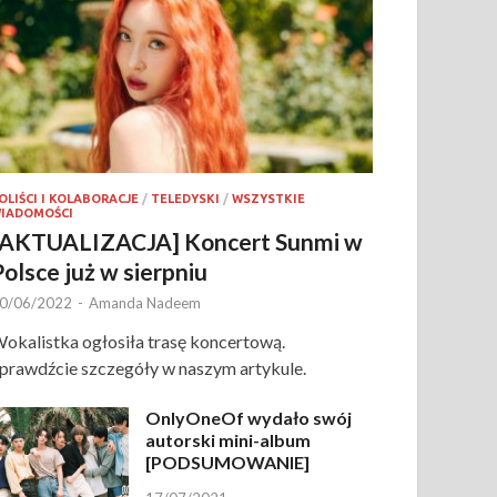
OLIŚCI I KOLABORACJE
/
TELEDYSKI
/
WSZYSTKIE
IADOMOŚCI
[AKTUALIZACJA] Koncert Sunmi w
Polsce już w sierpniu
0/06/2022
-
Amanda Nadeem
okalistka ogłosiła trasę koncertową.
prawdźcie szczegóły w naszym artykule.
OnlyOneOf wydało swój
autorski mini-album
[PODSUMOWANIE]