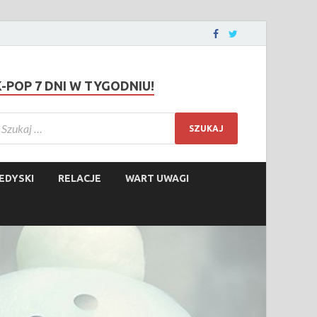
K-POP 7 DNI W TYGODNIU!
EDYSKI
RELACJE
WART UWAGI