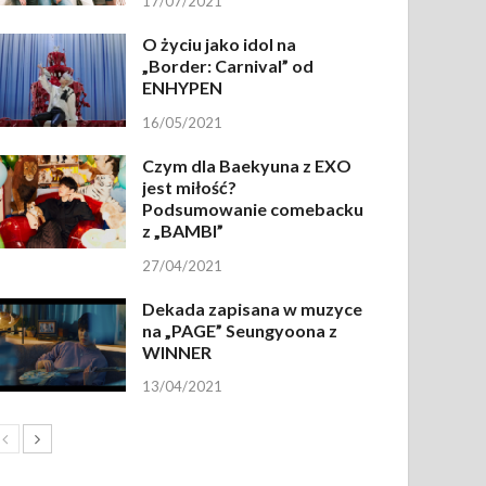
17/07/2021
O życiu jako idol na
„Border: Carnival” od
ENHYPEN
16/05/2021
Czym dla Baekyuna z EXO
jest miłość?
Podsumowanie comebacku
z „BAMBI”
27/04/2021
Dekada zapisana w muzyce
na „PAGE” Seungyoona z
WINNER
13/04/2021