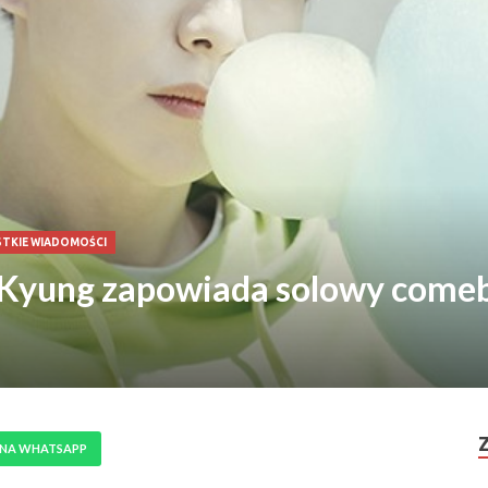
TKIE WIADOMOŚCI
Kyung zapowiada solowy come
 NA WHATSAPP