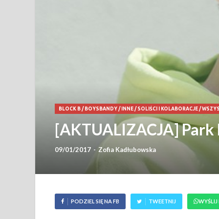
BLOCK B
/
BOYSBANDY
/
INNE
/
SOLIŚCI I KOLABORACJE
/
WSZYS
[AKTUALIZACJA] Park 
09/01/2017
-
Zofia Kadłubowska
PODZIEL SIĘ NA FB
TWEETNIJ
WYŚLIJ