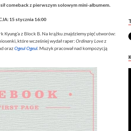
łosił comeback z pierwszym solowym mini-albumem.
A: 15 stycznia 16:00
ark Kyung’a z Block B. Na krążku znajdziemy pięć utworów:
piosenki, które wcześniej wydał raper:
Ordinary Love
z
nd oraz
Ogeul Ogeul
.
Muzyk pracował nad kompozycją