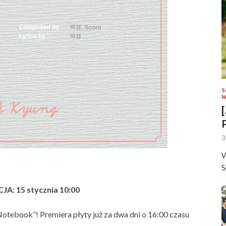
S
W
3
W
S
A: 15 stycznia 10:00
otebook”! Premiera płyty już za dwa dni o 16:00 czasu