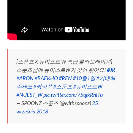
[스푼즈 X 뉴이스트 W 특급 콜라보레이션]
스푼즈섬에 뉴이스트W가 찾아 왔어요!
#JR
#ARON
#BAEKHO
#REN
#10월1일
#기대해
주세요
#커밍쑨
#스푼즈
#뉴이스트W
#NUEST_W
pic.twitter.com/75tgkRnITu
— SPOONZ 스푼즈 (@withspoonz)
25
września 2018