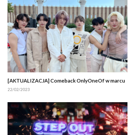
[AKTUALIZACJA] Comeback OnlyOneOf w marcu
22/02/2023