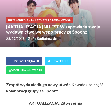
BOYSBANDY
/
NU'EST
/
WSZYSTKIE WIADOMOŚCI
[AKTUALIZACJA] NU’EST W zapowiada swoje
wydawnictwo we współpracy ze Spoonz
28/09/2018
-
Zofia Kadłubowska
PODZIEL SIĘ NA FB
TWEETNIJ
WYŚLIJ NA WHATSAPP
Zespół wyda niedługo nowy utwór. Kawałek to część
kolaboracji grupy ze Spoonz.
AKTUALIZACJA: 28 września