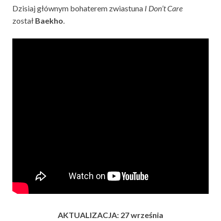
Dzisiaj głównym bohaterem zwiastuna
I Don’t Care
został
Baekho
.
AKTUALIZACJA: 27 września