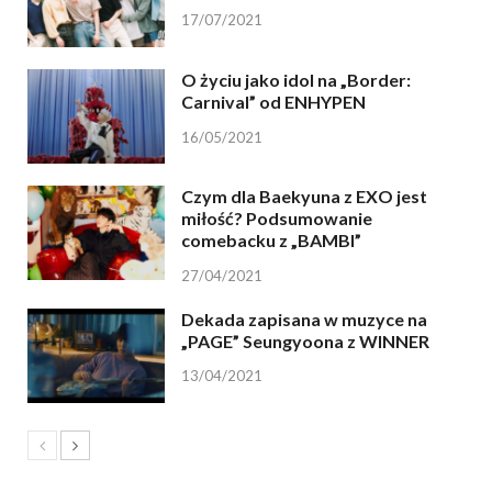
17/07/2021
O życiu jako idol na „Border:
Carnival” od ENHYPEN
16/05/2021
Czym dla Baekyuna z EXO jest
miłość? Podsumowanie
comebacku z „BAMBI”
27/04/2021
Dekada zapisana w muzyce na
„PAGE” Seungyoona z WINNER
13/04/2021