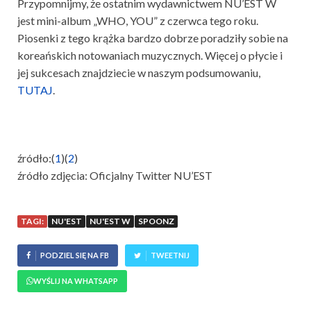
Przypomnijmy, że ostatnim wydawnictwem NU’EST W
jest mini-album „WHO, YOU” z czerwca tego roku.
Piosenki z tego krążka bardzo dobrze poradziły sobie na
koreańskich notowaniach muzycznych. Więcej o płycie i
jej sukcesach znajdziecie w naszym podsumowaniu,
TUTAJ
.
źródło:(
1
)(
2
)
źródło zdjęcia: Oficjalny Twitter NU’EST
TAGI:
NU'EST
NU'EST W
SPOONZ
PODZIEL SIĘ NA FB
TWEETNIJ
WYŚLIJ NA WHATSAPP