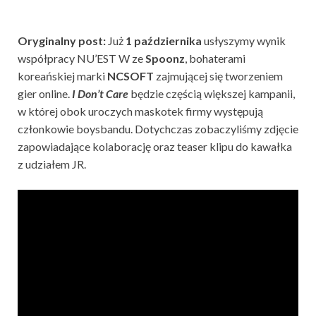
Oryginalny post:
Już
1 października
usłyszymy wynik
współpracy NU’EST W ze
Spoonz
, bohaterami
koreańskiej marki
NCSOFT
zajmującej się tworzeniem
gier online.
I Don’t Care
będzie częścią większej kampanii,
w której obok uroczych maskotek firmy występują
członkowie boysbandu. Dotychczas zobaczyliśmy zdjęcie
zapowiadające kolaborację oraz teaser klipu do kawałka
z udziałem JR.