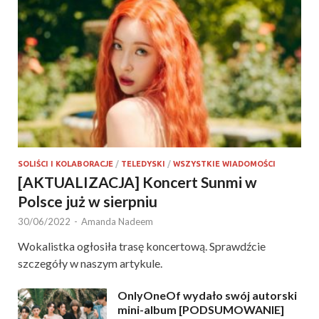
SOLIŚCI I KOLABORACJE
/
TELEDYSKI
/
WSZYSTKIE WIADOMOŚCI
[AKTUALIZACJA] Koncert Sunmi w
Polsce już w sierpniu
30/06/2022
-
Amanda Nadeem
Wokalistka ogłosiła trasę koncertową. Sprawdźcie
szczegóły w naszym artykule.
OnlyOneOf wydało swój autorski
mini-album [PODSUMOWANIE]