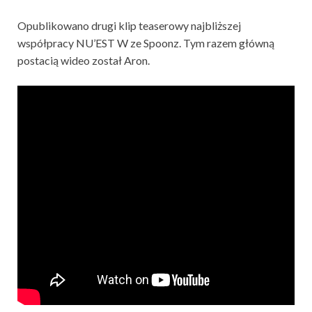
Opublikowano drugi klip teaserowy najbliższej
współpracy NU’EST W ze Spoonz. Tym razem główną
postacią wideo został Aron.