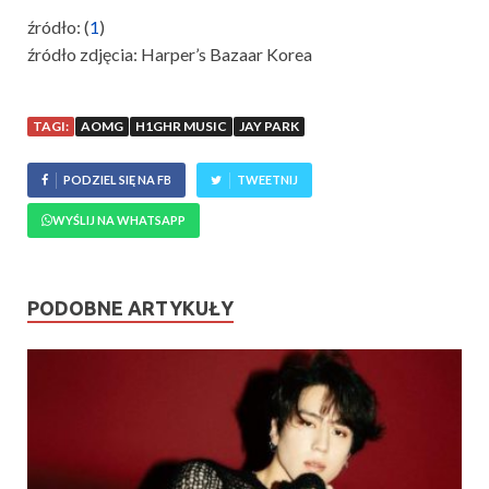
źródło: (
1
)
źródło zdjęcia: Harper’s Bazaar Korea
TAGI:
AOMG
H1GHR MUSIC
JAY PARK
PODZIEL SIĘ NA FB
TWEETNIJ
WYŚLIJ NA WHATSAPP
PODOBNE ARTYKUŁY