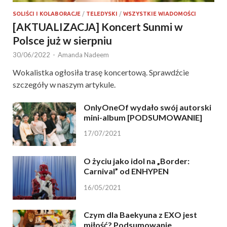
SOLIŚCI I KOLABORACJE
/
TELEDYSKI
/
WSZYSTKIE WIADOMOŚCI
[AKTUALIZACJA] Koncert Sunmi w
Polsce już w sierpniu
30/06/2022
-
Amanda Nadeem
Wokalistka ogłosiła trasę koncertową. Sprawdźcie
szczegóły w naszym artykule.
OnlyOneOf wydało swój autorski
mini-album [PODSUMOWANIE]
17/07/2021
O życiu jako idol na „Border:
Carnival” od ENHYPEN
16/05/2021
Czym dla Baekyuna z EXO jest
miłość? Podsumowanie