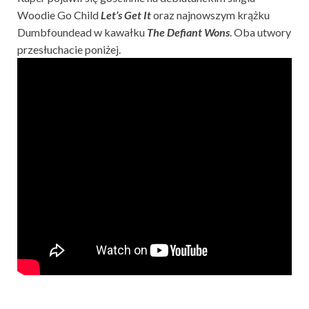
Woodie Go Child
Let’s Get It
oraz najnowszym krążku
Dumbfoundead w kawałku
The Defiant Wons
. Oba utwory
przesłuchacie poniżej.