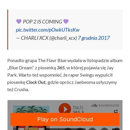
POP 2 IS COMING
pic.twitter.com/pOwkUTksKw
— CHARLI XCX (@charli_xcx)
7 grudnia 2017
Ponadto grupa The Flavr Blue wydała w listopadzie album
„Blue Dream” z piosenką
365
, w której pojawia się Jay
Park. Warto też wspomnieć, że raper Swings wypuścił
piosenkę
Clock Out,
gdzie oprócz Jaebeoma usłyszymy
też Crusha.