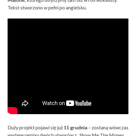
Tekst stworzono w pełni po angielsku.
Duży projekt pojawi się już
11 grudnia
– zostaną wówczas
wydane remixy dwóch utworów z „Show Me The Money