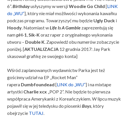
6”.
Birthday
usłyszymy w wersji
Woodie Go Child
[
LINK
do „WU”
], który nie miał możliwości wykonania kawałku
podczas programu. Towarzyszyć mu będzie
Ugly Duck
i
Hoody
. Natomiast w
Life Is A Gamble
zaprezentują się
nam
pH-1
,
Sik-K
oraz raper z oryginalnego wykonania
utworu –
Double K
. Zapowiedź obu numerów zobaczycie
poniżej. [
AKTUALIZACJA
12 grudnia 2017: Jay Park
skasował grafikę ze swojego konta]
Wśród zaplanowanych wydawnictw Parka jest też
gościnny udział na EP „Rocket Man”
rapera
Dumbfoundead
[
LINK do „WU”
] i na mixtape
artystki
Charlie xcx
„POP 2”. Nie będzie to pierwsza
współpraca Amerykanki z Koreańczykiem. W lipcu muzyk
pojawił się w jej teledysku do piosenki
Boys
, który
obejrzycie
TUTAJ
.