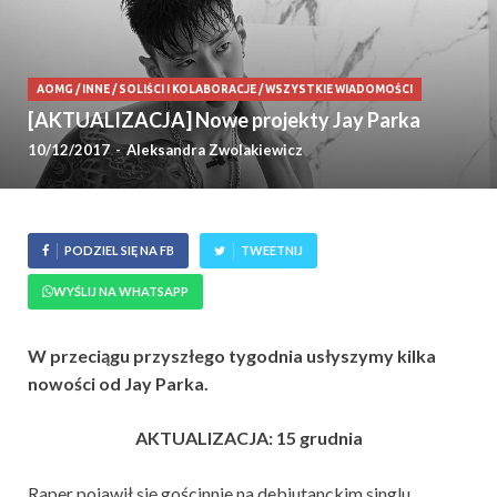
AOMG
/
INNE
/
SOLIŚCI I KOLABORACJE
/
WSZYSTKIE WIADOMOŚCI
[AKTUALIZACJA] Nowe projekty Jay Parka
10/12/2017
-
Aleksandra Zwolakiewicz
PODZIEL SIĘ NA FB
TWEETNIJ
WYŚLIJ NA WHATSAPP
W przeciągu przyszłego tygodnia usłyszymy kilka
nowości od Jay Parka.
AKTUALIZACJA: 15 grudnia
Raper pojawił się gościnnie na debiutanckim singlu