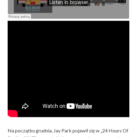
Na początku grudnia, Jay Park pojawił się w „24 Hours Of