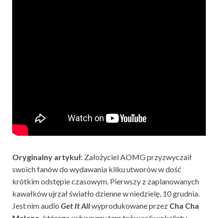
Oryginalny artykuł
: Założyciel AOMG przyzwyczaił
swoich fanów do wydawania kilku utworów w dość
krótkim odstępie czasowym. Pierwszy z zaplanowanych
kawałków ujrzał światło dzienne w niedzielę, 10 grudnia.
Jest nim audio
Get It All
wyprodukowane przez
Cha Cha
Malone,
którego usłyszymy tam też w roli wokalisty.