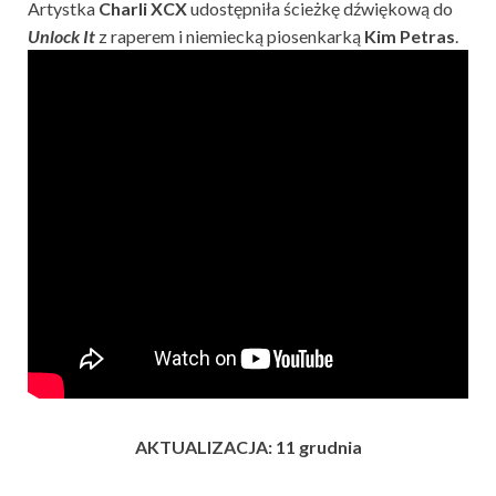
Artystka
Charli XCX
udostępniła ścieżkę dźwiękową do
Unlock It
z raperem i niemiecką piosenkarką
Kim Petras
.
AKTUALIZACJA: 11 grudnia