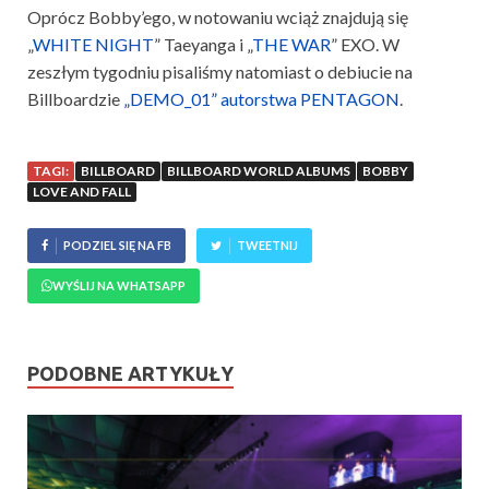
Oprócz Bobby’ego, w notowaniu wciąż znajdują się
„
WHITE NIGHT
” Taeyanga i „
THE WAR
” EXO. W
zeszłym tygodniu pisaliśmy natomiast o debiucie na
Billboardzie
„DEMO_01” autorstwa PENTAGON
.
TAGI:
BILLBOARD
BILLBOARD WORLD ALBUMS
BOBBY
LOVE AND FALL
PODZIEL SIĘ NA FB
TWEETNIJ
WYŚLIJ NA WHATSAPP
PODOBNE ARTYKUŁY