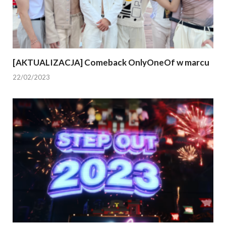
[AKTUALIZACJA] Comeback OnlyOneOf w marcu
22/02/2023