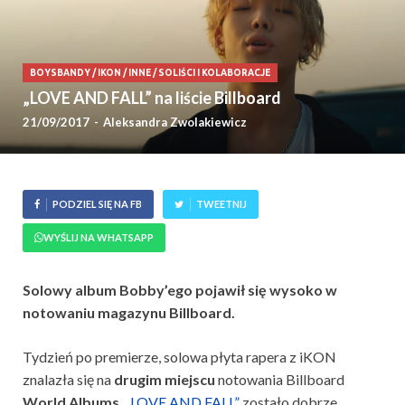
BOYSBANDY
/
IKON
/
INNE
/
SOLIŚCI I KOLABORACJE
„LOVE AND FALL” na liście Billboard
21/09/2017
-
Aleksandra Zwolakiewicz
PODZIEL SIĘ NA FB
TWEETNIJ
WYŚLIJ NA WHATSAPP
Solowy album Bobby’ego pojawił się wysoko w
notowaniu magazynu Billboard.
Tydzień po premierze, solowa płyta rapera z iKON
znalazła się na
drugim miejscu
notowania Billboard
World Albums
.
„LOVE AND FALL”
zostało dobrze