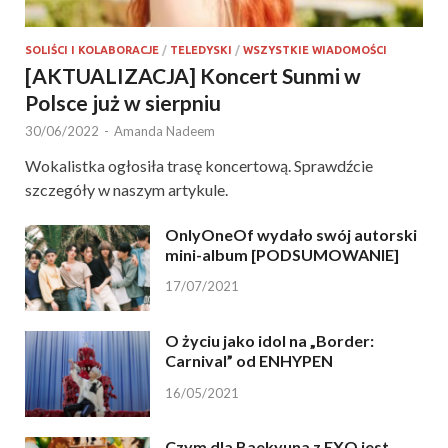
SOLIŚCI I KOLABORACJE
/
TELEDYSKI
/
WSZYSTKIE WIADOMOŚCI
[AKTUALIZACJA] Koncert Sunmi w
Polsce już w sierpniu
30/06/2022
-
Amanda Nadeem
Wokalistka ogłosiła trasę koncertową. Sprawdźcie
szczegóły w naszym artykule.
OnlyOneOf wydało swój autorski
mini-album [PODSUMOWANIE]
17/07/2021
O życiu jako idol na „Border:
Carnival” od ENHYPEN
16/05/2021
Czym dla Baekyuna z EXO jest