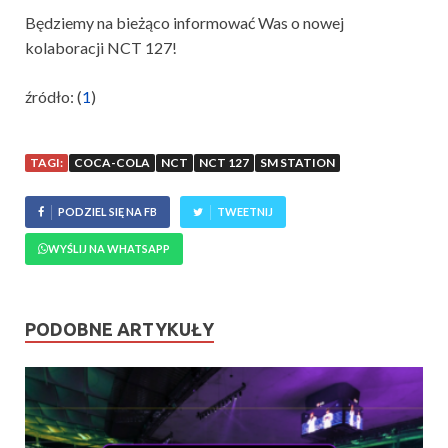
Będziemy na bieżąco informować Was o nowej
kolaboracji NCT 127!
źródło: (
1
)
TAGI:
COCA-COLA
NCT
NCT 127
SM STATION
PODZIEL SIĘ NA FB
TWEETNIJ
WYŚLIJ NA WHATSAPP
PODOBNE ARTYKUŁY