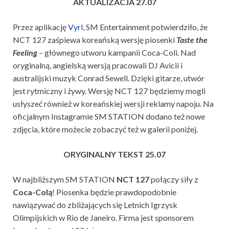
AKTUALIZACJA 27.07
Przez aplikację
Vyrl
, SM Entertainment potwierdziło, że
NCT 127 zaśpiewa koreańską wersję piosenki
Taste the
Feeling
– głównego utworu kampanii Coca-Coli. Nad
oryginalną, angielską wersją pracowali DJ Avicii i
australijski muzyk Conrad Sewell. Dzięki gitarze, utwór
jest rytmiczny i żywy. Wersję NCT 127 będziemy mogli
usłyszeć również w koreańskiej wersji reklamy napoju. Na
oficjalnym Instagramie SM STATION dodano też nowe
zdjęcia, które możecie zobaczyć też w galerii poniżej.
ORYGINALNY TEKST 25.07
W najbliższym SM STATION
NCT 127
połączy siły z
Coca-Colą
! Piosenka będzie prawdopodobnie
nawiązywać do zbliżających się Letnich Igrzysk
Olimpijskich w Rio de Janeiro. Firma jest sponsorem