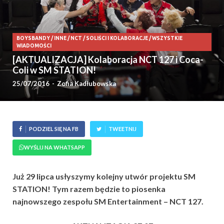
BOYSBANDY
/
INNE
/
NCT
/
SOLIŚCI I KOLABORACJE
/
WSZYSTKIE
WIADOMOŚCI
[AKTUALIZACJA] Kolaboracja NCT 127 i Coca-
Coli w SM STATION!
25/07/2016
-
Zofia Kadłubowska
PODZIEL SIĘ NA FB
TWEETNIJ
WYŚLIJ NA WHATSAPP
Już 29 lipca usłyszymy kolejny utwór projektu SM
STATION! Tym razem będzie to piosenka
najnowszego zespołu SM Entertainment – NCT 127.