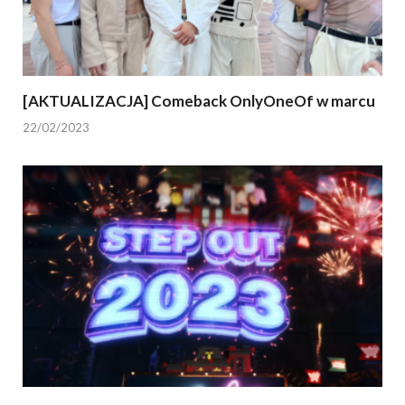
[AKTUALIZACJA] Comeback OnlyOneOf w marcu
22/02/2023