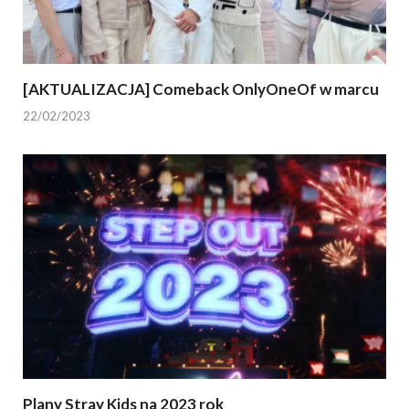
[AKTUALIZACJA] Comeback OnlyOneOf w marcu
22/02/2023
Plany Stray Kids na 2023 rok