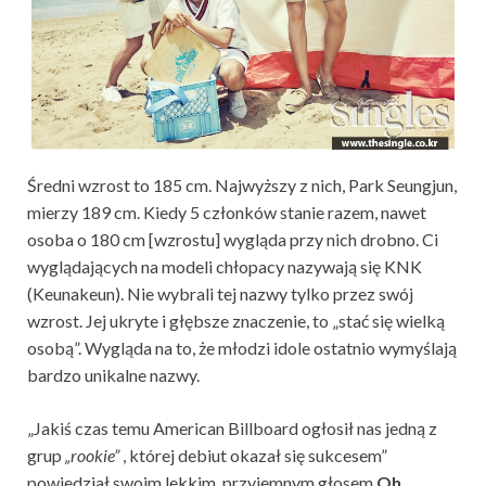
Średni wzrost to 185 cm. Najwyższy z nich, Park Seungjun,
mierzy 189 cm. Kiedy 5 członków stanie razem, nawet
osoba o 180 cm [wzrostu] wygląda przy nich drobno. Ci
wyglądających na modeli chłopacy nazywają się KNK
(Keunakeun). Nie wybrali tej nazwy tylko przez swój
wzrost. Jej ukryte i głębsze znaczenie, to „stać się wielką
osobą”. Wygląda na to, że młodzi idole ostatnio wymyślają
bardzo unikalne nazwy.
„Jakiś czas temu American Billboard ogłosił nas jedną z
grup
„rookie”
, której debiut okazał się sukcesem”
powiedział swoim lekkim, przyjemnym głosem
Oh