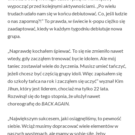
wypocząć przed kolejnymi aktywnościami. „Po wielu
trudach udało nam się w końcu debiutować. Co, jeśli ludzie
o nas zapomną?!” To prawda, w świecie k-popu ciężko się
zaadaptować, kiedy w każdym tygodniu debiutuje nowa
grupa.
„Naprawdę kochałem śpiewać. To się nie zmieniło nawet
wtedy, gdy zacząłem trenować bycie idolem. Ale mój
taniec zostawiał wiele do życzenia. Musisz umieć tańczyć,
jeżeli chcesz być częścią grupy idoli. Więc zapisałem się
do szkoły tańca na rok i zacząłem się uczyć” wyznał Kim
Jihun, który jest liderem, chociaż ma tylko 22 lata.
Rozwinął się do tego stopnia, że ułożył nawet
choreografię do
BACK AGAIN.
„Największym sukcesem, jaki osiągnęliśmy, to pewność
siebie. Wciąż musimy dopracować wiele elementów w
naszych występach, ale mamy w sobie siłę, żeby