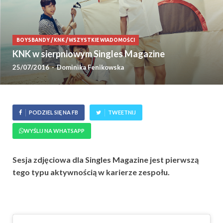
BOYSBANDY
/
KNK
/
WSZYSTKIE WIADOMOŚCI
KNK w sierpniowym Singles Magazine
25/07/2016
-
Dominika Fenikowska
PODZIEL SIĘ NA FB
TWEETNIJ
WYŚLIJ NA WHATSAPP
Sesja zdjęciowa dla Singles Magazine jest pierwszą
tego typu aktywnością w karierze zespołu.