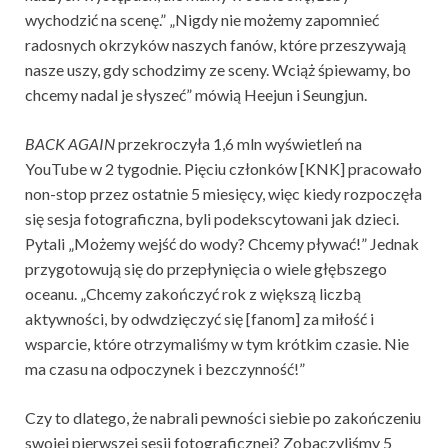
wychodzić na scenę.” „Nigdy nie możemy zapomnieć
radosnych okrzyków naszych fanów, które przeszywają
nasze uszy, gdy schodzimy ze sceny. Wciąż śpiewamy, bo
chcemy nadal je słyszeć” mówią Heejun i Seungjun.
BACK AGAIN
przekroczyła 1,6 mln wyświetleń na
YouTube w 2 tygodnie. Pięciu członków [KNK] pracowało
non-stop przez ostatnie 5 miesięcy, więc kiedy rozpoczęła
się sesja fotograficzna, byli podekscytowani jak dzieci.
Pytali „Możemy wejść do wody? Chcemy pływać!” Jednak
przygotowują się do przepłynięcia o wiele głębszego
oceanu. „Chcemy zakończyć rok z większą liczbą
aktywności, by odwdzięczyć się [fanom] za miłość i
wsparcie, które otrzymaliśmy w tym krótkim czasie. Nie
ma czasu na odpoczynek i bezczynność!”
Czy to dlatego, że nabrali pewności siebie po zakończeniu
swojej pierwszej sesji fotograficznej? Zobaczyliśmy 5