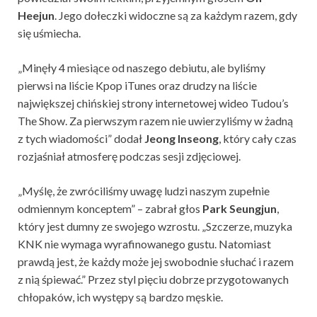
Heejun
. Jego dołeczki widoczne są za każdym razem, gdy
się uśmiecha.
„Minęły 4 miesiące od naszego debiutu, ale byliśmy
pierwsi na liście Kpop iTunes oraz drudzy na liście
największej chińskiej strony internetowej wideo Tudou’s
The Show. Za pierwszym razem nie uwierzyliśmy w żadną
z tych wiadomości” dodał
Jeong Inseong
, który cały czas
rozjaśniał atmosferę podczas sesji zdjęciowej.
„Myślę, że zwróciliśmy uwagę ludzi naszym zupełnie
odmiennym konceptem” – zabrał głos
Park Seungjun
,
który jest dumny ze swojego wzrostu. „Szczerze, muzyka
KNK nie wymaga wyrafinowanego gustu. Natomiast
prawdą jest, że każdy może jej swobodnie słuchać i razem
z nią śpiewać.” Przez styl pięciu dobrze przygotowanych
chłopaków, ich występy są bardzo męskie.