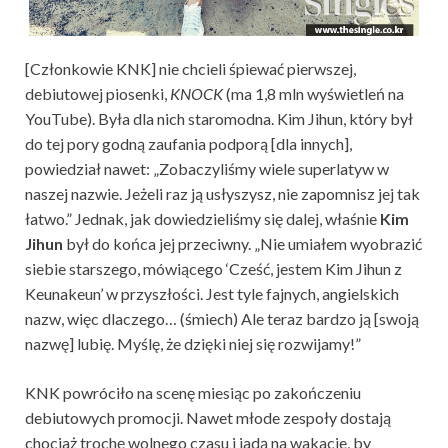
[Członkowie KNK] nie chcieli śpiewać pierwszej,
debiutowej piosenki,
KNOCK
(ma 1,8 mln wyświetleń na
YouTube). Była dla nich staromodna. Kim Jihun, który był
do tej pory godną zaufania podporą [dla innych],
powiedział nawet: „Zobaczyliśmy wiele superlatyw w
naszej nazwie. Jeżeli raz ją usłyszysz, nie zapomnisz jej tak
łatwo.” Jednak, jak dowiedzieliśmy się dalej, właśnie
Kim
Jihun
był do końca jej przeciwny. „Nie umiałem wyobrazić
siebie starszego, mówiącego ‘Cześć, jestem Kim Jihun z
Keunakeun’ w przyszłości. Jest tyle fajnych, angielskich
nazw, więc dlaczego… (śmiech) Ale teraz bardzo ją [swoją
nazwę] lubię. Myślę, że dzięki niej się rozwijamy!”
KNK powróciło na scenę miesiąc po zakończeniu
debiutowych promocji. Nawet młode zespoły dostają
chociaż trochę wolnego czasu i jadą na wakacje, by