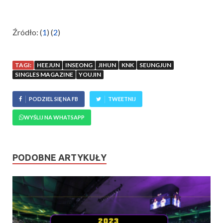
Źródło: (
1
) (
2
)
TAGI:
HEEJUN
INSEONG
JIHUN
KNK
SEUNGJUN
SINGLES MAGAZINE
YOUJIN
PODZIEL SIĘ NA FB
TWEETNIJ
WYŚLIJ NA WHATSAPP
PODOBNE ARTYKUŁY