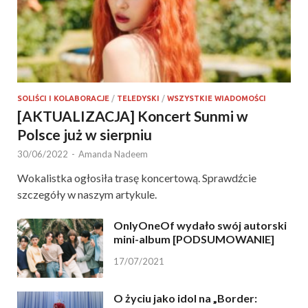
SOLIŚCI I KOLABORACJE
/
TELEDYSKI
/
WSZYSTKIE WIADOMOŚCI
[AKTUALIZACJA] Koncert Sunmi w
Polsce już w sierpniu
30/06/2022
-
Amanda Nadeem
Wokalistka ogłosiła trasę koncertową. Sprawdźcie
szczegóły w naszym artykule.
OnlyOneOf wydało swój autorski
mini-album [PODSUMOWANIE]
17/07/2021
O życiu jako idol na „Border: