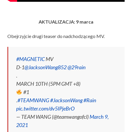
AKTUALIZACJA: 9 marca
Obejrzyjcie drugi teaser do nadchodzącego MV.
#MAGNETIC
MV
D-1
@JacksonWang852
@29rain
.
MARCH 10TH (5PM GMT +8)
#1
.
#TEAMWANG
#JacksonWang
#Rain
pic.twitter.com/dv5IPjeBrO
— TEAM WANG (@teamwangofcl)
March 9,
2021