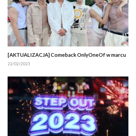
[AKTUALIZACJA] Comeback OnlyOneOf w marcu
22/02/2023