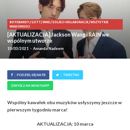
BOYSBANDY
/
GOT7
/
INNE
/
SOLIŚCI I KOLABORACJE
/
WSZYSTKIE
WIADOMOŚCI
[AKTUALIZACJA] Jackson Wang i RAIN we
wspólnym utworze
10/03/2021
-
Amanda Nadeem
PODZIEL SIĘ NA FB
TWEETNIJ
WYŚLIJ NA WHATSAPP
Wspólny kawałek obu muzyków usłyszymy jeszcze w
pierwszym tygodniu marca!
AKTUALIZACJA: 10 marca