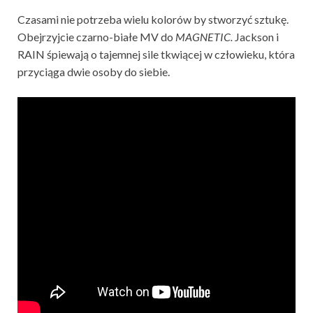
Czasami nie potrzeba wielu kolorów by stworzyć sztukę.
Obejrzyjcie czarno-białe MV do
MAGNETIC.
Jackson i
RAIN śpiewają o tajemnej sile tkwiącej w człowieku, która
przyciąga dwie osoby do siebie.