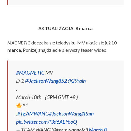
AKTUALIZACJA: 8 marca
MAGNETIC
doczeka się teledysku. MV ukaże się już
10
marca
. Poniżej znajdziecie pierwszy teaser wideo.
#MAGNETIC
MV
D-2
@JacksonWang852
@29rain
.
March 10th（5PM GMT +8）
#1
.
#TEAMWANG
#JacksonWang
#Rain
pic.twitter.com/f3d6AEYooQ
— TEAM WANG (@teamwangofcl)
March 8,