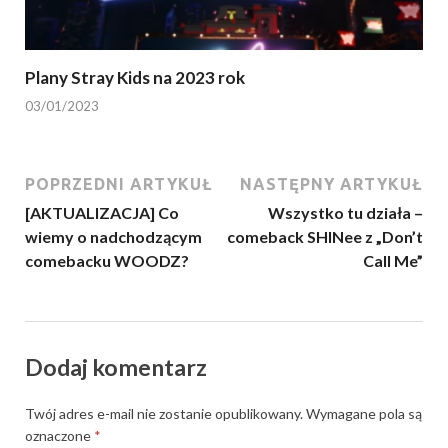
Plany Stray Kids na 2023 rok
03/01/2023
POPRZEDNI ARTYKUŁ
NASTĘPNY ARTYKUŁ
[AKTUALIZACJA] Co
Wszystko tu działa –
wiemy o nadchodzącym
comeback SHINee z „Don’t
comebacku WOODZ?
Call Me”
Dodaj komentarz
Twój adres e-mail nie zostanie opublikowany.
Wymagane pola są
oznaczone
*