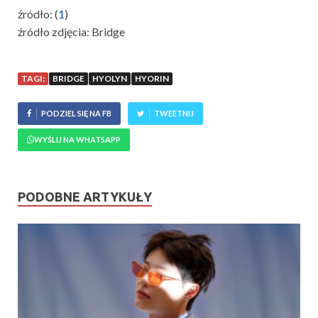
źródło: (
1
)
źródło zdjęcia: Bridge
TAGI:
BRIDGE
HYOLYN
HYORIN
PODZIEL SIĘ NA FB
TWEETNIJ
WYŚLIJ NA WHATSAPP
PODOBNE ARTYKUŁY