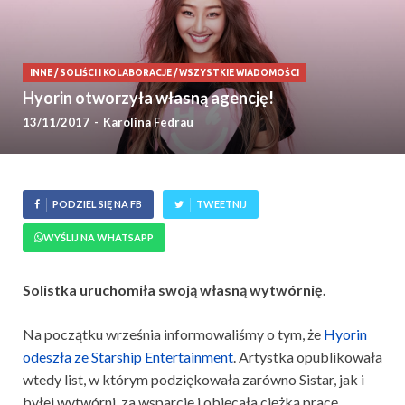
INNE
/
SOLIŚCI I KOLABORACJE
/
WSZYSTKIE WIADOMOŚCI
Hyorin otworzyła własną agencję!
13/11/2017
-
Karolina Fedrau
PODZIEL SIĘ NA FB
TWEETNIJ
WYŚLIJ NA WHATSAPP
Solistka uruchomiła swoją własną wytwórnię.
Na początku września informowaliśmy o tym, że
Hyorin
odeszła ze Starship Entertainment
. Artystka opublikowała
wtedy list, w którym podziękowała zarówno Sistar, jak i
byłej wytwórni, za wsparcie i obiecała ciężką pracę.