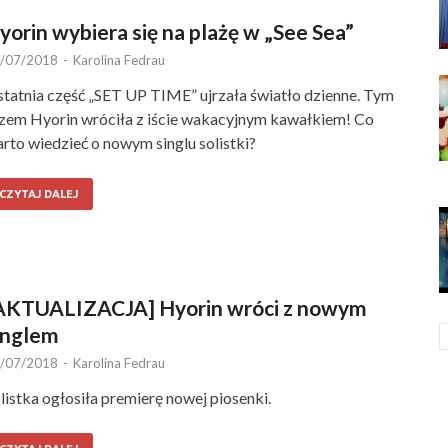
yorin wybiera się na plażę w „See Sea”
/07/2018
-
Karolina Fedrau
tatnia część „SET UP TIME” ujrzała światło dzienne. Tym
zem Hyorin wróciła z iście wakacyjnym kawałkiem! Co
rto wiedzieć o nowym singlu solistki?
CZYTAJ DALEJ
AKTUALIZACJA] Hyorin wróci z nowym
inglem
/07/2018
-
Karolina Fedrau
listka ogłosiła premierę nowej piosenki.