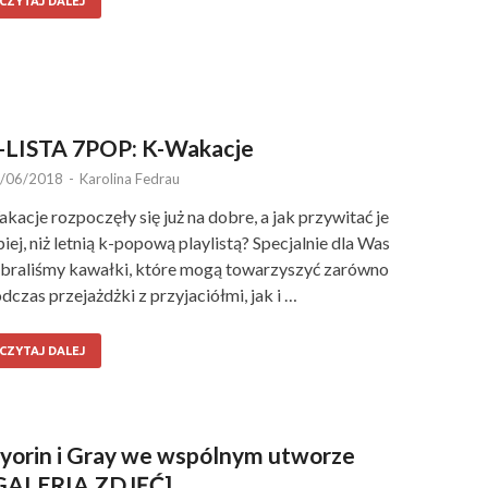
CZYTAJ DALEJ
-LISTA 7POP: K-Wakacje
/06/2018
-
Karolina Fedrau
kacje rozpoczęły się już na dobre, a jak przywitać je
piej, niż letnią k-popową playlistą? Specjalnie dla Was
braliśmy kawałki, które mogą towarzyszyć zarówno
dczas przejażdżki z przyjaciółmi, jak i …
CZYTAJ DALEJ
yorin i Gray we wspólnym utworze
GALERIA ZDJĘĆ]