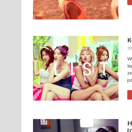
K
29
Wa
le
ze
po
H
[