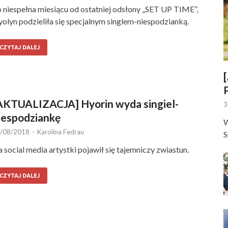
 niespełna miesiącu od ostatniej odsłony „SET UP TIME”,
olyn podzieliła się specjalnym singlem-niespodzianką.
CZYTAJ DALEJ
AKTUALIZACJA] Hyorin wyda singiel-
3
iespodziankę
W
/08/2018
-
Karolina Fedrau
S
 social media artystki pojawił się tajemniczy zwiastun.
CZYTAJ DALEJ