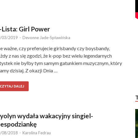
-Lista: Girl Power
/03/2019
-
Devonne Jade-Spławińska
e ważne, czy preferujecie girlsbandy czy boysbandy,
żdy z nas się zgodzi, że k-pop bez wielu legendarnych
tystek nie byłby tym samym gatunkiem muzycznym, który
amy dzisiaj. Z okazji Dnia …
CZYTAJ DALEJ
yolyn wydała wakacyjny singiel-
iespodziankę
/08/2018
-
Karolina Fedrau