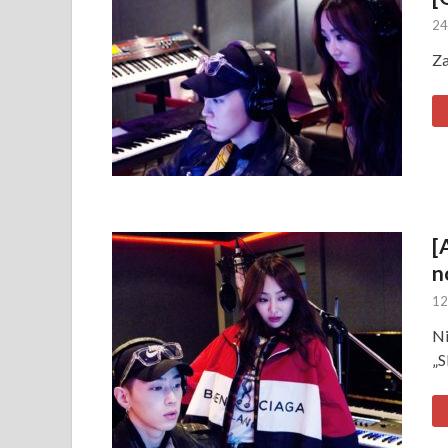
24
Za
[
n
12
Ni
„