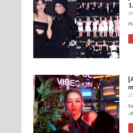
1.
29
Pi
[
m
21
So
„x