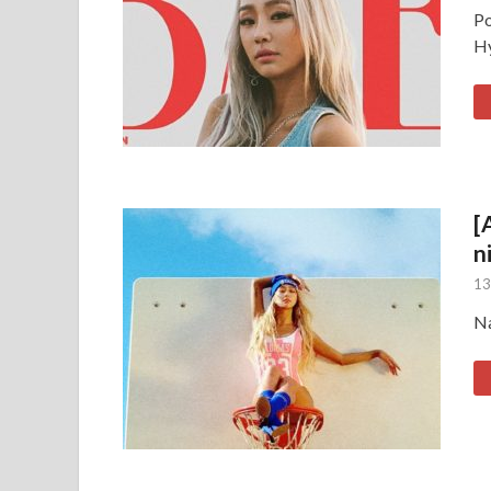
Po
Hy
[
n
13
Na