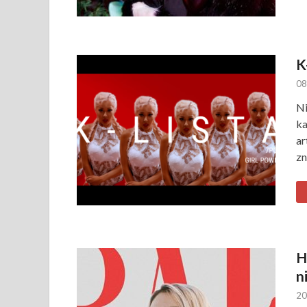
K
08
Ni
ka
ar
zn
H
n
20