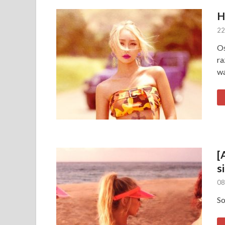
H
22
Os
ra
wa
[
s
08
So