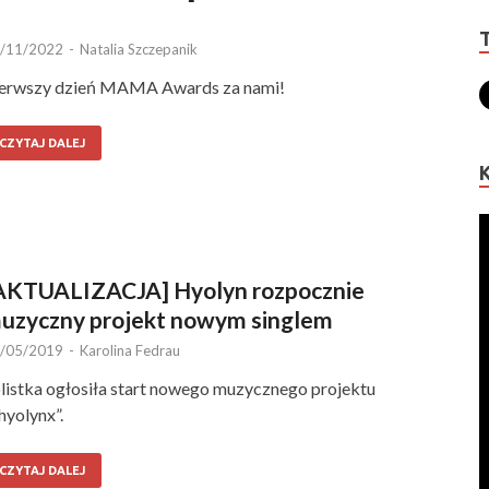
/11/2022
-
Natalia Szczepanik
erwszy dzień MAMA Awards za nami!
CZYTAJ DALEJ
AKTUALIZACJA] Hyolyn rozpocznie
uzyczny projekt nowym singlem
/05/2019
-
Karolina Fedrau
listka ogłosiła start nowego muzycznego projektu
hyolynx”.
CZYTAJ DALEJ