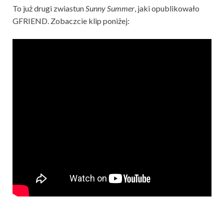
To już drugi zwiastun
Sunny Summer
, jaki opublikowało
GFRIEND. Zobaczcie klip poniżej: