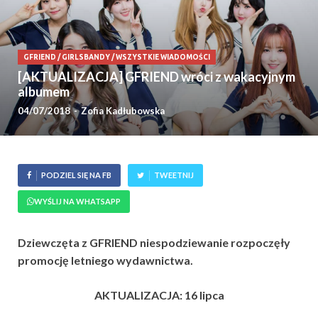
GFRIEND
/
GIRLSBANDY
/
WSZYSTKIE WIADOMOŚCI
[AKTUALIZACJA] GFRIEND wróci z wakacyjnym
albumem
04/07/2018
-
Zofia Kadłubowska
PODZIEL SIĘ NA FB
TWEETNIJ
WYŚLIJ NA WHATSAPP
Dziewczęta z GFRIEND niespodziewanie rozpoczęły
promocję letniego wydawnictwa.
AKTUALIZACJA: 16 lipca