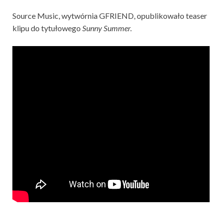
Source Music, wytwórnia GFRIEND, opublikowało teaser
klipu do tytułowego
Sunny Summer.