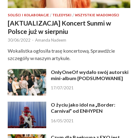
SOLIŚCI I KOLABORACJE
/
TELEDYSKI
/
WSZYSTKIE WIADOMOŚCI
[AKTUALIZACJA] Koncert Sunmi w
Polsce już w sierpniu
30/06/2022
-
Amanda Nadeem
Wokalistka ogłosiła trasę koncertową. Sprawdźcie
szczegóły w naszym artykule.
OnlyOneOf wydało swój autorski
mini-album [PODSUMOWANIE]
17/07/2021
O życiu jako idol na „Border:
Carnival” od ENHYPEN
16/05/2021
Czym dla Baekyuna z EXO jest