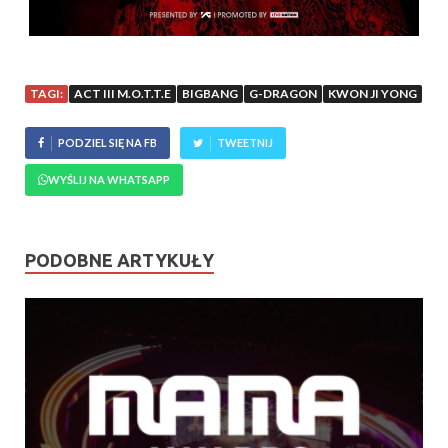
TAGI:
ACT III M.O.T.T.E
BIGBANG
G-DRAGON
KWON JI YONG
PODZIEL SIĘ NA FB
TWEETNIJ
WYŚLIJ NA WHATSAPP
PODOBNE ARTYKUŁY