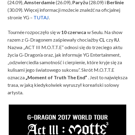
(24.09),
Amsterdamie
(26.09),
Paryżu
(28.09) i
Berlinie
(30.09). Więcej informacji możecie znaleźć na oficjalnej
stronie YG –
TUTAJ
.
Tournée rozpoczęło się w
10 czerwca
w Seulu. Na show
razem z G-Dragonem zaśpiewały chociażby
CL
czy
IU
.
Nazwa „ACT III M.O.T.T.E” odnosi się do trzeciego aktu
życia G-Dragon’a oraz, jak informuje YG Entertainment,
„odzwierciedla samotność i cierpienie, które kryje się za
kulisami jego światowego sukcesu”. Skrót M.O.T.T.E
oznacza
„Moment of Truth The End”
. Jest to największa
trasa, w jaką kiedykolwiek wyruszył koreański solowy
artysta.