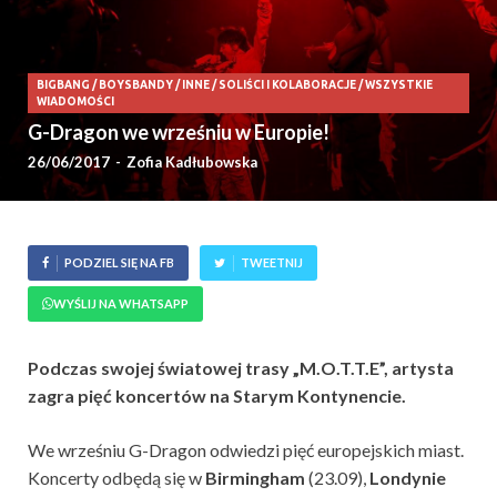
BIGBANG
/
BOYSBANDY
/
INNE
/
SOLIŚCI I KOLABORACJE
/
WSZYSTKIE
WIADOMOŚCI
G-Dragon we wrześniu w Europie!
26/06/2017
-
Zofia Kadłubowska
PODZIEL SIĘ NA FB
TWEETNIJ
WYŚLIJ NA WHATSAPP
Podczas swojej światowej trasy „M.O.T.T.E”, artysta
zagra pięć koncertów na Starym Kontynencie.
We wrześniu G-Dragon odwiedzi pięć europejskich miast.
Koncerty odbędą się w
Birmingham
(23.09),
Londynie