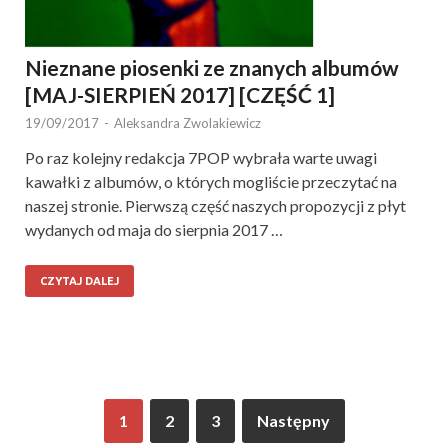
Nieznane piosenki ze znanych albumów
[MAJ-SIERPIEŃ 2017] [CZĘŚĆ 1]
19/09/2017
-
Aleksandra Zwolakiewicz
Po raz kolejny redakcja 7POP wybrała warte uwagi
kawałki z albumów, o których mogliście przeczytać na
naszej stronie. Pierwszą część naszych propozycji z płyt
wydanych od maja do sierpnia 2017 …
CZYTAJ DALEJ
1
2
3
Następny