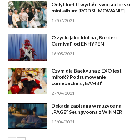
OnlyOneOf wydało swój autorski
mini-album [PODSUMOWANIE]
17/07/2021
O życiu jako idol na „Border:
Carnival” od ENHYPEN
16/05/2021
Czym dla Baekyuna z EXO jest
miłość? Podsumowanie
comebacku z „BAMBI”
27/04/2021
Dekada zapisana w muzyce na
„PAGE” Seungyoona z WINNER
13/04/2021