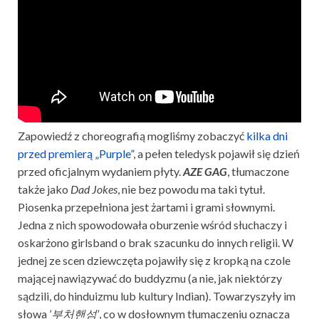
Zapowiedź z choreografią mogliśmy zobaczyć
kilka dni
przed premierą „Purple”
, a pełen teledysk pojawił się dzień
przed oficjalnym wydaniem płyty.
AZE GAG
, tłumaczone
także jako
Dad Jokes
, nie bez powodu ma taki tytuł.
Piosenka przepełniona jest żartami i grami słownymi.
Jedna z nich spowodowała oburzenie wśród słuchaczy i
oskarżono girlsband o brak szacunku do innych religii. W
jednej ze scen dziewczęta pojawiły się z kropką na czole
mającej nawiązywać do buddyzmu (a nie, jak niektórzy
sądzili, do hinduizmu lub kultury Indian). Towarzyszyły im
słowa ’
부처핸섬’
, co w dosłownym tłumaczeniu oznacza