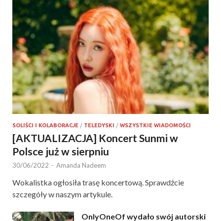
SOLIŚCI I KOLABORACJE
/
TELEDYSKI
/
WSZYSTKIE WIADOMOŚCI
[AKTUALIZACJA] Koncert Sunmi w
Polsce już w sierpniu
30/06/2022
-
Amanda Nadeem
Wokalistka ogłosiła trasę koncertową. Sprawdźcie
szczegóły w naszym artykule.
OnlyOneOf wydało swój autorski