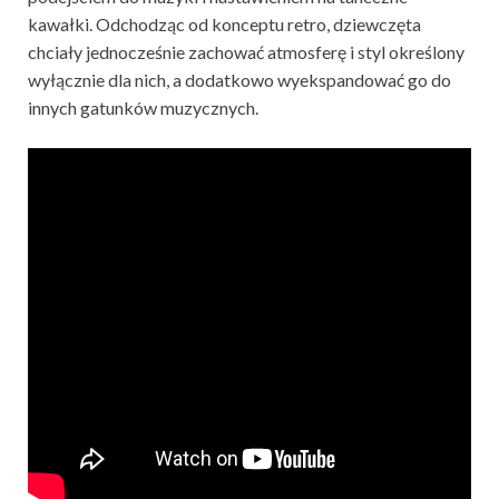
kawałki. Odchodząc od konceptu retro, dziewczęta
chciały jednocześnie zachować atmosferę i styl określony
wyłącznie dla nich, a dodatkowo wyekspandować go do
innych gatunków muzycznych.