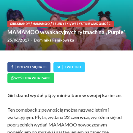
GIRLSBANDY
/
MAMAMOO
/
TELEDYSKI
/
WSZYSTKIE WIADOMOŚCI
MAMAMOO w wakacyjnych rytmach na „Purple”
25/06/2017
-
Dominika Fenikowska
PODZIEL SIĘ NA FB
TWEETNIJ
WYŚLIJ NA WHATSAPP
Girlsband wydał piąty mini-album w swojej karierze.
Ten comeback z pewnością można nazwać letnim i
wakacyjnym. Płyta, wydana
22 czerwca
, wyróżnia się od
poprzednich wydań MAMAMOO nowoczesnym
podejściem do muzyki i nastawieniem na taneczne