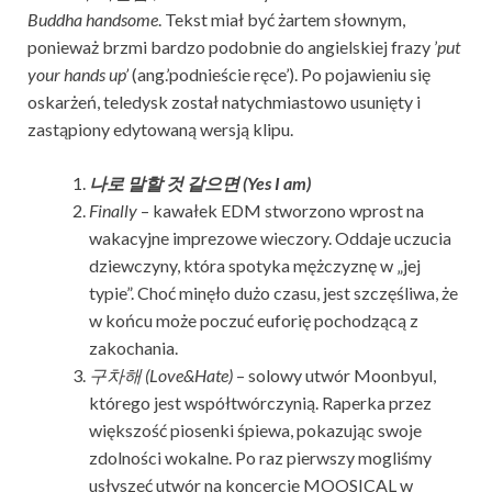
Buddha handsome
. Tekst miał być żartem słownym,
ponieważ brzmi bardzo podobnie do angielskiej frazy ’
put
your hands up’
(ang.’podnieście ręce’). Po pojawieniu się
oskarżeń, teledysk został natychmiastowo usunięty i
zastąpiony edytowaną wersją klipu.
나로
말할
것
같으면
(Yes I am)
Finally
– kawałek EDM stworzono wprost na
wakacyjne imprezowe wieczory. Oddaje uczucia
dziewczyny, która spotyka mężczyznę w „jej
typie”. Choć minęło dużo czasu, jest szczęśliwa, że
w końcu może poczuć euforię pochodzącą z
zakochania.
구차해 (Love&Hate)
– solowy utwór Moonbyul,
którego jest współtwórczynią. Raperka przez
większość piosenki śpiewa, pokazując swoje
zdolności wokalne. Po raz pierwszy mogliśmy
usłyszeć utwór na koncercie MOOSICAL w