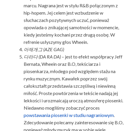
marcu. Nagrana jest w stylu R&B połączonym z
hip-hopem. Jej celem jest wzbudzenie w
słuchaczach pozytywnych uczuć, ponieważ
opowiada o znikającej samotności w momencie,
kiedy jesteśmy kochani przez drugą osobę. W
refrenie usłyszymy głos Wheein.
아재개그
(AZE GAG)
다라다 (DA RA DA)
– jest to efekt współpracy Jeff
Bernata, Wheein oraz B.O, tekściarza i
piosenkarza, młodego pod względem stażu na
rynku muzycznym. Kawałek poprzez swój
całokształt przedstawia szczęśliwą i niewinną
miłość. Proste powtórzenia w tekście nadają jej
lekkości i urozmaicają uroczą atmosferę piosenki.
Niedawno mogliśmy zobaczyć proces
powstawania piosenki w studiu nagraniowym
.
Zdecydowanie polecamy zainteresowanie się B.O,
ponieważ młody muzyk ma w sobie wiele