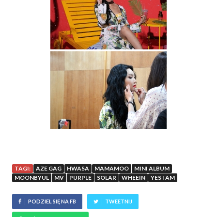
TAGI:
AZE GAG
HWASA
MAMAMOO
MINI ALBUM
MOONBYUL
MV
PURPLE
SOLAR
WHEEIN
YES I AM
PODZIEL SIĘ NA FB
TWEETNIJ