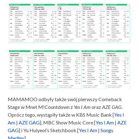
MAMAMOO odbyły także swój pierwszy Comeback
Stage w Mnet M!Countdown z
Yes I Am
oraz
AZE GAG
.
Oprócz tego, wystąpiły także w KBS Music Bank [
Yes I
Am
|
AZE GAG
], MBC Show Music Core [
Yes I Am
|
AZE
GAG
] i Yu Huiyeol’s Sketchbook [
Yes I Am
|
Songs
Medley
]