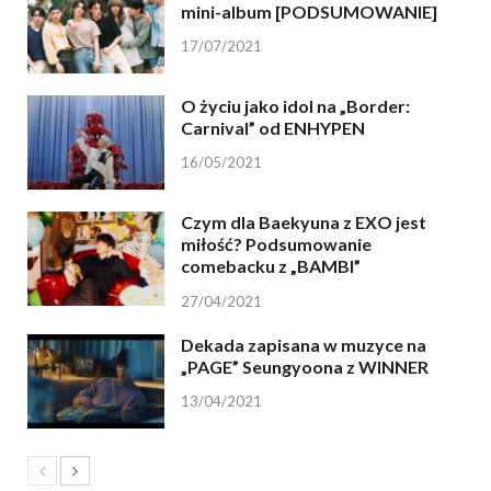
mini-album [PODSUMOWANIE]
17/07/2021
O życiu jako idol na „Border:
Carnival” od ENHYPEN
16/05/2021
Czym dla Baekyuna z EXO jest
miłość? Podsumowanie
comebacku z „BAMBI”
27/04/2021
Dekada zapisana w muzyce na
„PAGE” Seungyoona z WINNER
13/04/2021