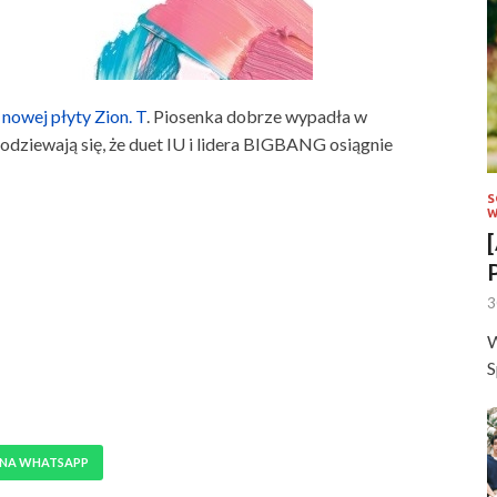
z
nowej płyty Zion. T
. Piosenka dobrze wypadła w
odziewają się, że duet IU i lidera BIGBANG osiągnie
S
W
3
W
S
 NA WHATSAPP