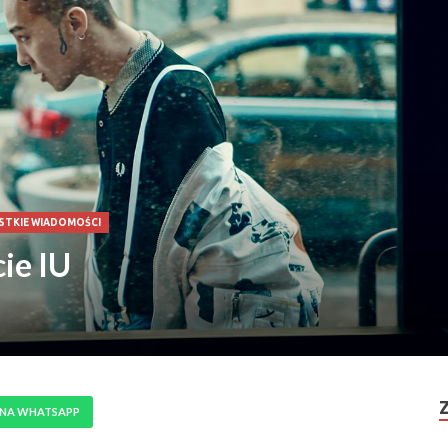
STKIE WIADOMOŚCI
ie IU
 NA WHATSAPP