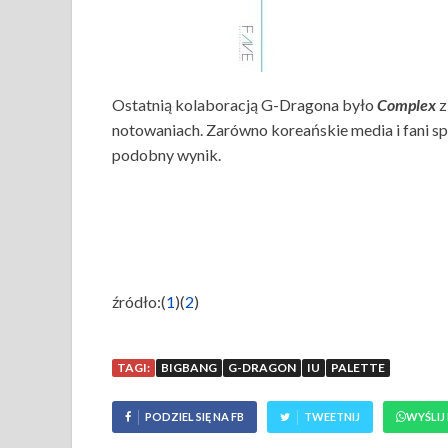
Ostatnią kolaboracją G-Dragona było
Complex
notowaniach. Zarówno koreańskie media i fani sp
podobny wynik.
źródło:(
1
)(
2
)
TAGI:
BIGBANG
G-DRAGON
IU
PALETTE
PODZIEL SIĘ NA FB
TWEETNIJ
WYŚLIJ