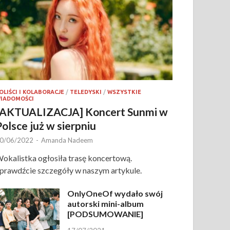
OLIŚCI I KOLABORACJE
/
TELEDYSKI
/
WSZYSTKIE
IADOMOŚCI
[AKTUALIZACJA] Koncert Sunmi w
Polsce już w sierpniu
0/06/2022
-
Amanda Nadeem
okalistka ogłosiła trasę koncertową.
prawdźcie szczegóły w naszym artykule.
OnlyOneOf wydało swój
autorski mini-album
[PODSUMOWANIE]