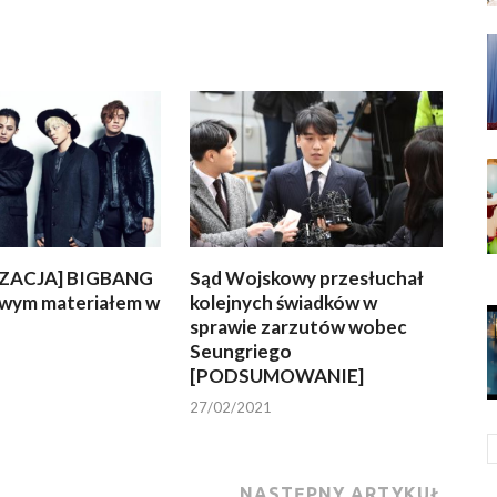
ZACJA] BIGBANG
Sąd Wojskowy przesłuchał
owym materiałem w
kolejnych świadków w
sprawie zarzutów wobec
Seungriego
[PODSUMOWANIE]
27/02/2021
NASTĘPNY ARTYKUŁ