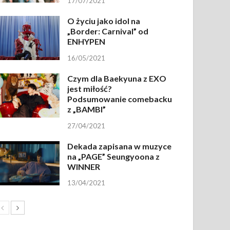
17/07/2021
O życiu jako idol na
„Border: Carnival” od
ENHYPEN
16/05/2021
Czym dla Baekyuna z EXO
jest miłość?
Podsumowanie comebacku
z „BAMBI”
27/04/2021
Dekada zapisana w muzyce
na „PAGE” Seungyoona z
WINNER
13/04/2021