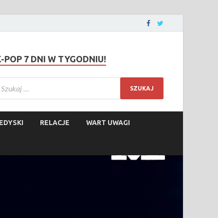
K-POP 7 DNI W TYGODNIU!
EDYSKI
RELACJE
WART UWAGI