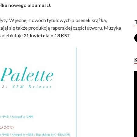
łku nowego albumu IU.
płyty. W jednej z dwóch tytułowych piosenek krążka,
ajął się także produkcją raperskiej części utworu. Muzyka
zadebiutuje
21 kwietnia o 18 KST
.