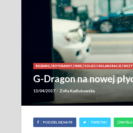
BIGBANG
/
BOYSBANDY
/
INNE
/
SOLIŚCI I KOLABORACJE
/
WSZY
G-Dragon na nowej płyc
13/04/2017
-
Zofia Kadłubowska
PODZIEL SIĘ NA FB
TWEETNIJ
WYŚLIJ