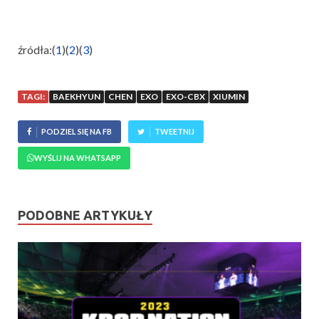
źródła:(
1
)(
2
)(
3
)
TAGI:
BAEKHYUN
CHEN
EXO
EXO-CBX
XIUMIN
PODZIEL SIĘ NA FB
TWEETNIJ
WYŚLIJ NA WHATSAPP
PODOBNE ARTYKUŁY