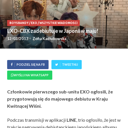
BOYSBANDY
/
EXO
/
WSZYSTKIE WIADOMOŚCI
EXO-CBX zadebiutuje w Japonii w maju!
12/03/2017
-
Zofia Kadłubowska
PODZIEL SIĘ NA FB
TWEETNIJ
WYŚLIJ NA WHATSAPP
Członkowie pierwszego sub-unitu EXO ogłosili, że
przygotowują się do majowego debiutu w Kraju
Kwitnącej Wiśni.
Podczas transmisji w aplikacji
LINE
, trio ogłosiło, że jest w
trakcie nagrywania debiutanckiego japońskiego albumu.