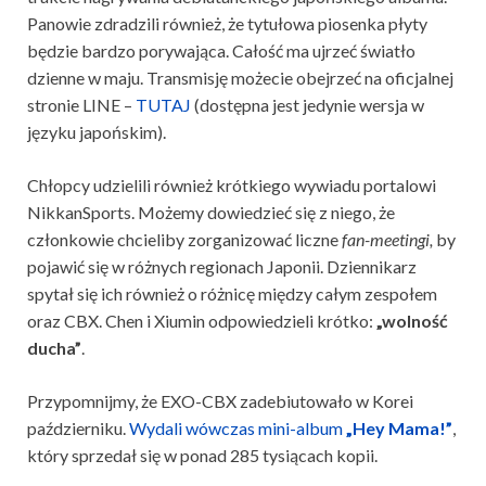
Panowie zdradzili również, że tytułowa piosenka płyty
będzie bardzo porywająca. Całość ma ujrzeć światło
dzienne w maju. Transmisję możecie obejrzeć na oficjalnej
stronie LINE –
TUTAJ
(dostępna jest jedynie wersja w
języku japońskim).
Chłopcy udzielili również krótkiego wywiadu portalowi
NikkanSports. Możemy dowiedzieć się z niego, że
członkowie chcieliby zorganizować liczne
fan-meetingi,
by
pojawić się w różnych regionach Japonii. Dziennikarz
spytał się ich również o różnicę między całym zespołem
oraz CBX. Chen i Xiumin odpowiedzieli krótko:
„wolność
ducha”
.
Przypomnijmy, że EXO-CBX zadebiutowało w Korei
październiku.
Wydali wówczas mini-album
„Hey Mama!”
,
który sprzedał się w ponad 285 tysiącach kopii.