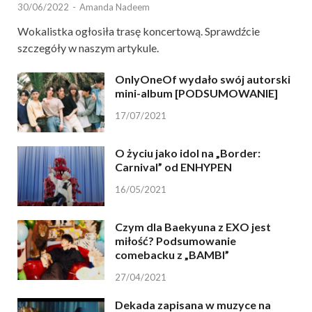
30/06/2022
-
Amanda Nadeem
Wokalistka ogłosiła trasę koncertową. Sprawdźcie
szczegóły w naszym artykule.
OnlyOneOf wydało swój autorski
mini-album [PODSUMOWANIE]
17/07/2021
O życiu jako idol na „Border:
Carnival” od ENHYPEN
16/05/2021
Czym dla Baekyuna z EXO jest
miłość? Podsumowanie
comebacku z „BAMBI”
27/04/2021
Dekada zapisana w muzyce na