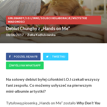
GIRLSBANDY
/
I.O.I
/
INNE
/
SOLIŚCI I KOLABORACJE
/
WSZYSTKIE
WIADOMOŚCI
Debiut Chunghy z „Hands on Me”
08/06/2017
-
Zofia Kadłubowska
PODZIEL SIĘ NA FB
TWEETNIJ
WYŚLIJ NA WHATSAPP
Na solowy debiut byłej członkini I.O.I czekali wszyscy
fani zespołu. Co możemy usłyszeć na pierwszym
mini-albumie artystki?
Tytułową piosenką „Hands on Me” zostało
Why Don’t You