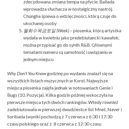
zdecydowana zmiana tempa na płycie. Ballada
wprowadza słuchacza w nostalgiczny nastrój.
Chungha śpiewa o wdzięczności, którą czuje do
ukochanej osoby
월화수목금토일
(Week)
– piosenka, którą artystka
wydała w kwietniu jako predebiutancki kawałek;
można przypisać go do synth R&B. Głównymi
tematami numeru są samotność i uwiązaniu w
jednym miejscu
Why Don’t You Know
godzinę po wydaniu znalazł się na
wszystkich listach muzycznych w Korei. Najwyższe
miejsca piosenka zajęła jednak w notowaniach Genie i
Bugs (10. Pozycja). Kilka godzin później wskoczyła na
pierwsze miejsca tych dwóch rankingów. Wtedy również
zadebiutowała w pierwszej dwudziestce list Mnet, Naver i
Soribada (wyniki pochodzą z 7 czerwca z 6:30 i 17:30
czasu polskiego oraz z 8 czerwca z 12:30 czasu