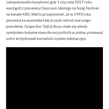
zaimponowała muzykowi, gdy 1 stycznia 2017 roku
wystąpili z piosenką
Classroom Ideology
na Song Festival
na kanale KBS. Warto przypomnieć, że w 1993 roku
piosenka ta wywołała falę krytyki wśród starszego
pokolenia. Grupa Seo Taiji & Boys stała się wtedy
symbolem bohaterstwa dla wszystkich uczniów, ponieważ
ostro krytykowali koreański system edukacyjny.