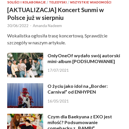
SOLIŚCI I KOLABORACJE
/
TELEDYSKI
/
WSZYSTKIE WIADOMOŚCI
[AKTUALIZACJA] Koncert Sunmi w
Polsce już w sierpniu
30/06/2022
-
Amanda Nadeem
Wokalistka ogłosiła trasę koncertową. Sprawdźcie
szczegóły w naszym artykule.
OnlyOneOf wydało swój autorski
mini-album [PODSUMOWANIE]
17/07/2021
O życiu jako idol na „Border:
Carnival” od ENHYPEN
16/05/2021
Czym dla Baekyuna z EXO jest
miłość? Podsumowanie
comebacku z „BAMBI”