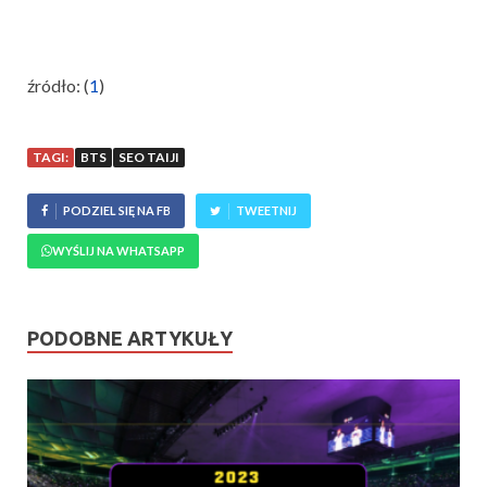
źródło: (
1
)
TAGI:
BTS
SEO TAIJI
PODZIEL SIĘ NA FB
TWEETNIJ
WYŚLIJ NA WHATSAPP
PODOBNE ARTYKUŁY