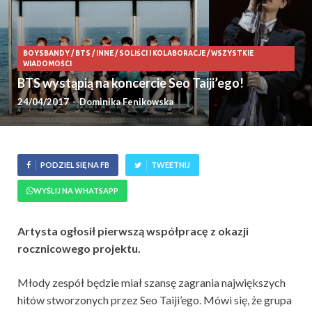
BOYSBANDY
/
BTS
/
INNE
/
SOLIŚCI I KOLABORACJE
/
WSZYSTKIE
WIADOMOŚCI
BTS wystąpią na koncercie Seo Taiji’ego!
24/04/2017
-
Dominika Fenikowska
PODZIEL SIĘ NA FB
TWEETNIJ
WYŚLIJ NA WHATSAPP
Artysta ogłosił pierwszą współpracę z okazji
rocznicowego projektu.
Młody zespół będzie miał szansę zagrania największych
hitów stworzonych przez Seo Taiji’ego. Mówi się, że grupa