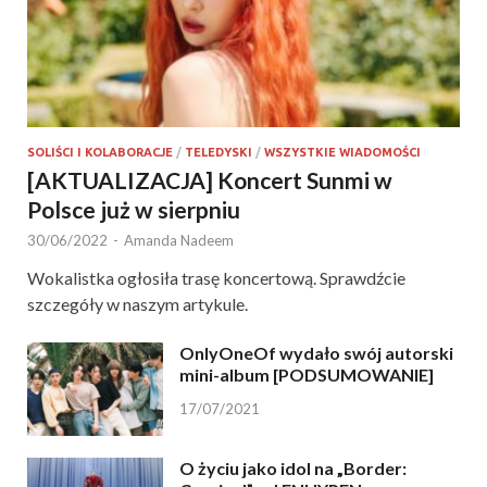
SOLIŚCI I KOLABORACJE
/
TELEDYSKI
/
WSZYSTKIE WIADOMOŚCI
[AKTUALIZACJA] Koncert Sunmi w
Polsce już w sierpniu
30/06/2022
-
Amanda Nadeem
Wokalistka ogłosiła trasę koncertową. Sprawdźcie
szczegóły w naszym artykule.
OnlyOneOf wydało swój autorski
mini-album [PODSUMOWANIE]
17/07/2021
O życiu jako idol na „Border: