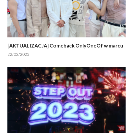
[AKTUALIZACJA] Comeback OnlyOneOf w marcu
22/02/2023