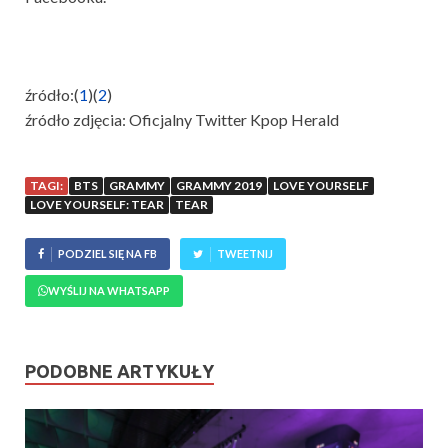
źródło:(
1
)(
2
)
źródło zdjęcia: Oficjalny Twitter Kpop Herald
TAGI:
BTS
GRAMMY
GRAMMY 2019
LOVE YOURSELF
LOVE YOURSELF: TEAR
TEAR
PODZIEL SIĘ NA FB
TWEETNIJ
WYŚLIJ NA WHATSAPP
PODOBNE ARTYKUŁY