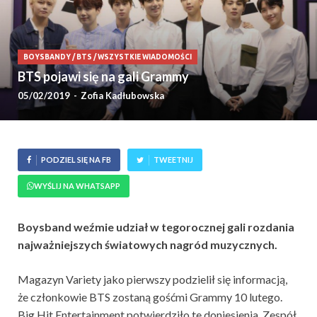
BOYSBANDY
/
BTS
/
WSZYSTKIE WIADOMOŚCI
BTS pojawi się na gali Grammy
05/02/2019
-
Zofia Kadłubowska
PODZIEL SIĘ NA FB
TWEETNIJ
WYŚLIJ NA WHATSAPP
Boysband weźmie udział w tegorocznej gali rozdania
najważniejszych światowych nagród muzycznych.
Magazyn Variety jako pierwszy podzielił się informacją,
że członkowie BTS zostaną gośćmi Grammy 10 lutego.
Big Hit Entertainment potwierdziło te doniesienia. Zespół