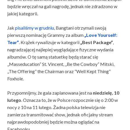
będzie wręczał na gali nagrodę, jednak nie zdradzono w
jakiej kategorii.
Jak
pisaliśmy w grudniu
, Bangtani otrzymali swoją
pierwszą nominację Grammy za album
„Love Yourself:
Tear”
. Krążek rywalizuje w kategorii
„Best Package”
,
nagradzającej najlepiej wyglądające fizyczne wydania
albumów. O tę samą statuetkę będą starać się
„Masseducation” St. Vincent, „Be the Cowboy” Mitski,
„The Offering” the Chairman oraz “Well Kept Thing”
Foxhole.
Przypomnijmy, że gala zaplanowana jest na
niedzielę, 10
lutego
. Oznacza to, że w Polsce rozpocznie się o 2:00 w
nocy z 10 na 11 lutego. Żadna polska telewizja nie
zamierza transmitować show, jednak oficjalny stream
najprawdopodobniej będzie można oglądać na
Facebooku.