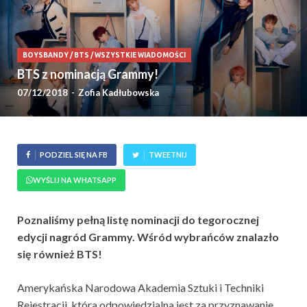
BOYSBANDY
/
BTS
/
WSZYSTKIE WIADOMOŚCI
BTS z nominacją Grammy!
07/12/2018
-
Zofia Kadłubowska
PODZIEL SIĘ NA FB
TWEETNIJ
WYŚLIJ NA WHATSAPP
Poznaliśmy pełną listę nominacji do tegorocznej
edycji nagród Grammy. Wśród wybrańców znalazło
się również BTS!
Amerykańska Narodowa Akademia Sztuki i Techniki
Rejestracji, która odpowiedzialna jest za przyznawanie