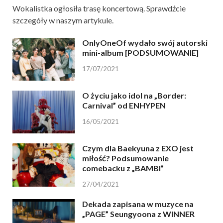
Wokalistka ogłosiła trasę koncertową. Sprawdźcie
szczegóły w naszym artykule.
OnlyOneOf wydało swój autorski
mini-album [PODSUMOWANIE]
17/07/2021
O życiu jako idol na „Border:
Carnival” od ENHYPEN
16/05/2021
Czym dla Baekyuna z EXO jest
miłość? Podsumowanie
comebacku z „BAMBI”
27/04/2021
Dekada zapisana w muzyce na
„PAGE” Seungyoona z WINNER