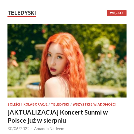
TELEDYSKI
WIĘCEJ
SOLIŚCI I KOLABORACJE
/
TELEDYSKI
/
WSZYSTKIE WIADOMOŚCI
[AKTUALIZACJA] Koncert Sunmi w
Polsce już w sierpniu
30/06/2022
-
Amanda Nadeem