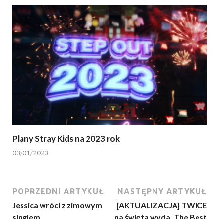
Plany Stray Kids na 2023 rok
03/01/2023
POPRZEDNI ARTYKUŁ
NASTĘPNY ARTYKUŁ
Jessica wróci z zimowym
[AKTUALIZACJA] TWICE
singlem
na święta wyda „The Best