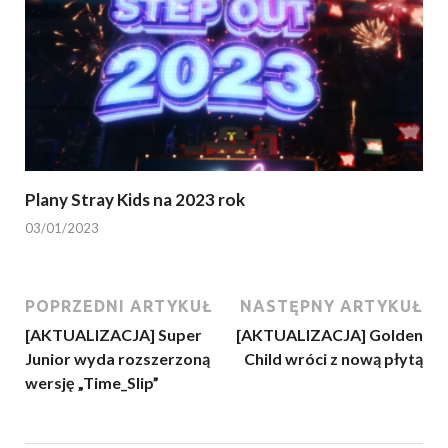
Plany Stray Kids na 2023 rok
03/01/2023
POPRZEDNI ARTYKUŁ
NASTĘPNY ARTYKUŁ
[AKTUALIZACJA] Super
[AKTUALIZACJA] Golden
Junior wyda rozszerzoną
Child wróci z nową płytą
wersję „Time_Slip”