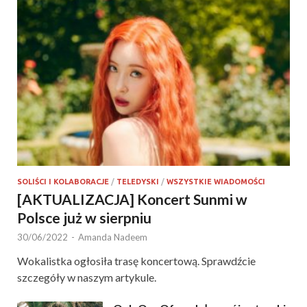
SOLIŚCI I KOLABORACJE
/
TELEDYSKI
/
WSZYSTKIE WIADOMOŚCI
[AKTUALIZACJA] Koncert Sunmi w
Polsce już w sierpniu
30/06/2022
-
Amanda Nadeem
Wokalistka ogłosiła trasę koncertową. Sprawdźcie
szczegóły w naszym artykule.