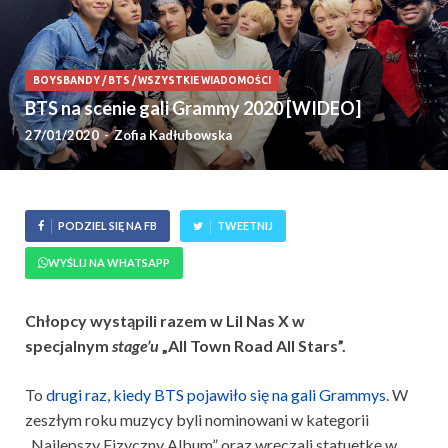
BOYSBANDY
/
BTS
/
WSZYSTKIE WIADOMOŚCI
BTS na scenie gali Grammy 2020 [WIDEO]
27/01/2020
-
Zofia Kadłubowska
PODZIEL SIĘ NA FB
TWEETNIJ
WYŚLIJ NA WHATSAPP
Chłopcy wystąpili razem w Lil Nas X w
specjalnym
stage’u
„All Town Road All Stars”.
To
drugi raz, kiedy BTS pojawiło się na gali Grammys
. W
zeszłym roku muzycy byli nominowani w kategorii
„Najlepszy Fizyczny Album” oraz wręczali statuetkę w