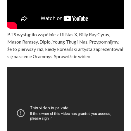
BTS wystąpiło wspólnie z Lil Nas X, Billy Ray Cyrus,
Mason Ramsey, Diplo, Young Thug i Nas. Przypomnijmy,
że to pierwszy raz, kiedy koreański artysta zaprezentował
się na scenie Grammys. Sprawdźcie wideo: