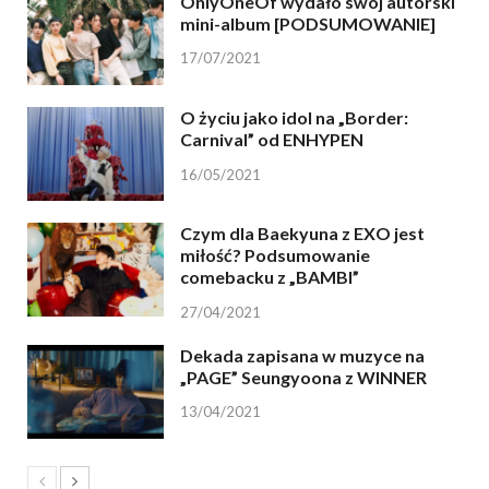
OnlyOneOf wydało swój autorski
mini-album [PODSUMOWANIE]
17/07/2021
O życiu jako idol na „Border:
Carnival” od ENHYPEN
16/05/2021
Czym dla Baekyuna z EXO jest
miłość? Podsumowanie
comebacku z „BAMBI”
27/04/2021
Dekada zapisana w muzyce na
„PAGE” Seungyoona z WINNER
13/04/2021