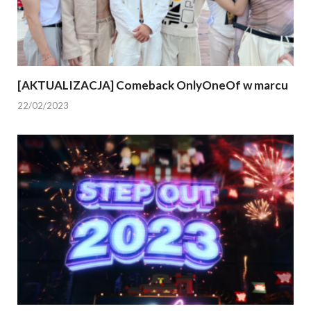
[AKTUALIZACJA] Comeback OnlyOneOf w marcu
22/02/2023