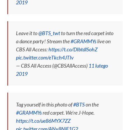
2019
Leave it to
@BTS_twt
to turn the red carpet into
a dance party! Stream the
#GRAMMYs
live on
CBS All Access:
https://t.co/DIbtdlSohZ
pic.twitter.com/eTkch4JTIv
— CBS All Access (@CBSAllAccess)
11 lutego
2019
Tag yourself in this photo of
#BTS
on the
#GRAMMYs
red carpet. We’re J-Hope.
https://t.co/ue86MYX7ZZ
pic.twitter.com/ANy8NlF1G2