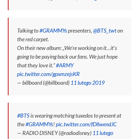
Talking to
#GRAMMYs
presenters,
@BTS_twt
on
the red carpet.
On their new album: „We’re working on it…it’s
going to be paying back our fans. We just hope
that they love it.”
#ARMY
pic.twitter.com/gpxmzejsKR
— billboard (@billboard)
11 lutego 2019
#BTS
is wearing matching tuxedos to present at
the
#GRAMMYs
!
pic.twitter.com/fDllwendJC
— RADIO DISNEY (@radiodisney)
11 lutego