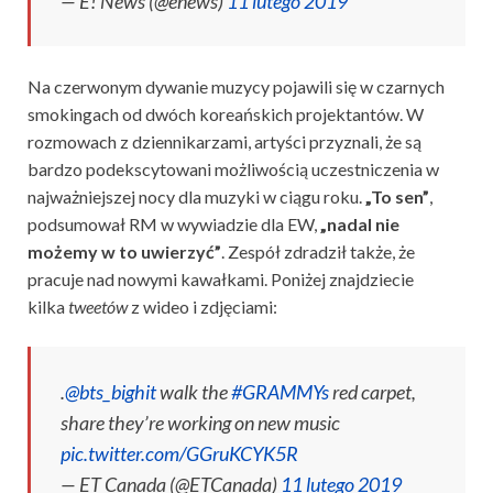
— E! News (@enews)
11 lutego 2019
Na czerwonym dywanie muzycy pojawili się w czarnych
smokingach od dwóch koreańskich projektantów. W
rozmowach z dziennikarzami, artyści przyznali, że są
bardzo podekscytowani możliwością uczestniczenia w
najważniejszej nocy dla muzyki w ciągu roku.
„To sen”
,
podsumował RM w wywiadzie dla EW,
„nadal nie
możemy w to uwierzyć”
. Zespół zdradził także, że
pracuje nad nowymi kawałkami. Poniżej znajdziecie
kilka
tweetów
z wideo i zdjęciami:
.
@bts_bighit
walk the
#GRAMMYs
red carpet,
share they’re working on new music
pic.twitter.com/GGruKCYK5R
— ET Canada (@ETCanada)
11 lutego 2019