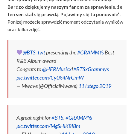
Bardzo dziękujemy naszym fanom za sprawienie, że
ten sen stał się prawdą. Pojawimy się tu ponownie”
.
Poniżej możecie sprawdzić moment odczytania wyników
oraz kilka zdjęć:
@BTS_twt
presenting the
#GRAMMYs
Best
R&B Album award
Congrats to
@HERMusicx
!
#BTSxGrammys
pic.twitter.com/Cy0k4NrGmW
— Mwave (@OfficialMwave)
11 lutego 2019
A great night for
#BTS
.
#GRAMMYs
pic.twitter.com/MgSHlK8I8m