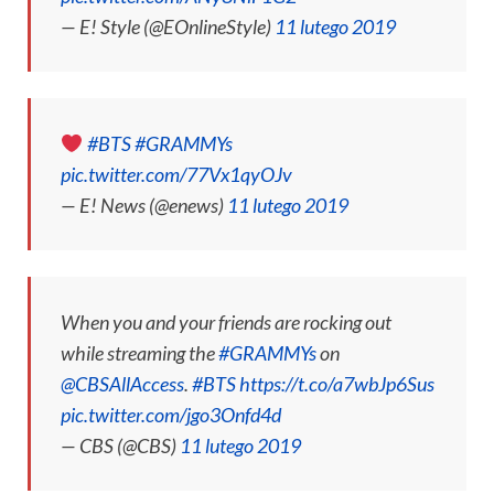
— E! Style (@EOnlineStyle)
11 lutego 2019
#BTS
#GRAMMYs
pic.twitter.com/77Vx1qyOJv
— E! News (@enews)
11 lutego 2019
When you and your friends are rocking out
while streaming the
#GRAMMYs
on
@CBSAllAccess
.
#BTS
https://t.co/a7wbJp6Sus
pic.twitter.com/jgo3Onfd4d
— CBS (@CBS)
11 lutego 2019