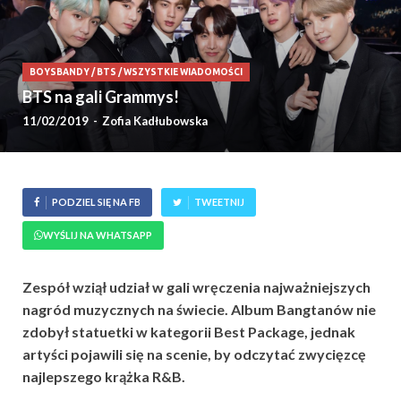
BOYSBANDY
/
BTS
/
WSZYSTKIE WIADOMOŚCI
BTS na gali Grammys!
11/02/2019
-
Zofia Kadłubowska
PODZIEL SIĘ NA FB
TWEETNIJ
WYŚLIJ NA WHATSAPP
Zespół wziął udział w gali wręczenia najważniejszych
nagród muzycznych na świecie. Album Bangtanów nie
zdobył statuetki w kategorii Best Package, jednak
artyści pojawili się na scenie, by odczytać zwycięzcę
najlepszego krążka R&B.