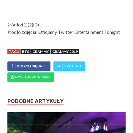
źródło:(
1
)(
2
)(
3
)
źródło zdjęcia: Oficjalny Twitter Entertainment Tonight
TAGI:
BTS
GRAMMY
GRAMMY 2019
PODZIEL SIĘ NA FB
TWEETNIJ
WYŚLIJ NA WHATSAPP
PODOBNE ARTYKUŁY