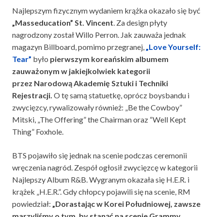
Najlepszym fizycznym wydaniem krążka okazało się być
„Masseducation” St. Vincent
. Za design płyty
nagrodzony został Willo Perron. Jak zauważa jednak
magazyn Billboard, pomimo przegranej,
„Love Yourself:
Tear”
było
pierwszym koreańskim albumem
zauważonym w jakiejkolwiek kategorii
przez Narodową Akademię Sztuki i Techniki
Rejestracji.
O tę samą statuetkę, oprócz boysbandu i
zwycięzcy, rywalizowały również: „Be the Cowboy”
Mitski, „The Offering” the Chairman oraz “Well Kept
Thing” Foxhole.
BTS pojawiło się jednak na scenie podczas ceremonii
wręczenia nagród. Zespół ogłosił zwycięzcę w kategorii
Najlepszy Album R&B. Wygranym okazała się H.E.R. i
krążek „H.E.R.”. Gdy chłopcy pojawili się na scenie, RM
powiedział:
„Dorastając w Korei Południowej, zawsze
marzyliśmy o tym, by stanąć na scenie Grammy.