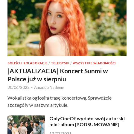
SOLIŚCI I KOLABORACJE
/
TELEDYSKI
/
WSZYSTKIE WIADOMOŚCI
[AKTUALIZACJA] Koncert Sunmi w
Polsce już w sierpniu
30/06/2022
-
Amanda Nadeem
Wokalistka ogłosiła trasę koncertową. Sprawdźcie
szczegóły w naszym artykule.
OnlyOneOf wydało swój autorski
mini-album [PODSUMOWANIE]
17/07/2021