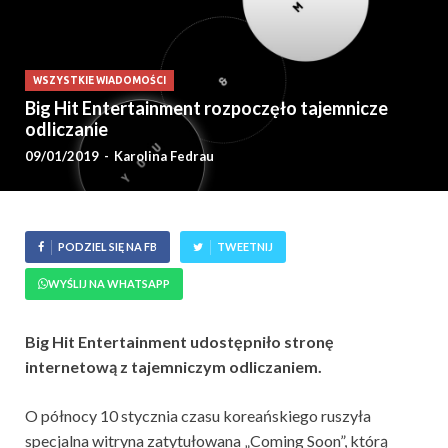
WSZYSTKIE WIADOMOŚCI
Big Hit Entertainment rozpoczęło tajemnicze
odliczanie
09/01/2019
-
Karolina Fedrau
PODZIEL SIĘ NA FB
TWEETNIJ
WYŚLIJ NA WHATSAPP
Big Hit Entertainment udostępniło stronę
internetową z tajemniczym odliczaniem.
O północy 10 stycznia czasu koreańskiego ruszyła
specjalna witryna zatytułowana „Coming Soon”, którą