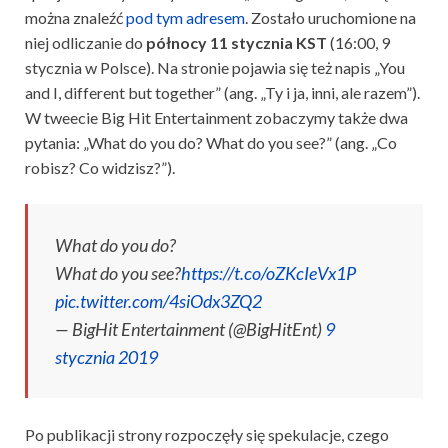
można znaleźć
pod tym adresem
. Zostało uruchomione na
niej odliczanie do
północy 11 stycznia KST
(16:00, 9
stycznia w Polsce). Na stronie pojawia się też napis „You
and I, different but together” (ang. „Ty i ja, inni, ale razem”).
W tweecie Big Hit Entertainment zobaczymy także dwa
pytania: „What do you do? What do you see?” (ang. „Co
robisz? Co widzisz?”).
What do you do?
What do you see?
https://t.co/oZKcIeVx1P
pic.twitter.com/4siOdx3ZQ2
— BigHit Entertainment (@BigHitEnt)
9
stycznia 2019
Po publikacji strony rozpoczęły się spekulacje, czego