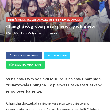
INNE
/
SOLIŚCI I KOLABORACJE
/
WSZYSTKIE WIADOMOŚCI
Chungha wygrywa po raz pierwszy w karierze
09/01/2019
-
Zofia Kadłubowska
PODZIEL SIĘ NA FB
TWEETNIJ
WYŚLIJ NA WHATSAPP
W najnowszym odcinku MBC Music Show Champion
triumfowała Chungha. To pierwsza taka statuetka w
jej solowej karierze.
Chungha doczekała się pierwszego zwycięstwa w
programie muzycznym. Artystka wygrała w MBC Music