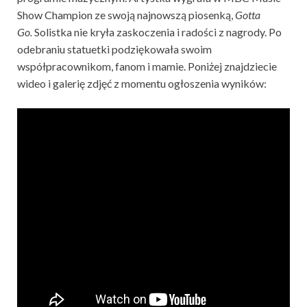
Show Champion ze swoją najnowszą piosenką,
Gotta
Go.
Solistka nie kryła zaskoczenia i radości z nagrody. Po
odebraniu statuetki podziękowała swoim
współpracownikom, fanom i mamie. Poniżej znajdziecie
wideo i galerię zdjęć z momentu ogłoszenia wyników: