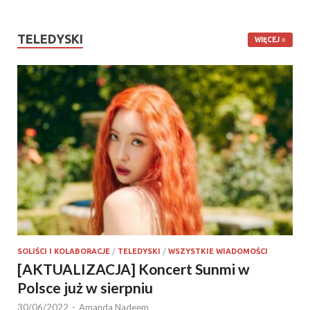
TELEDYSKI
WIĘCEJ
SOLIŚCI I KOLABORACJE
/
TELEDYSKI
/
WSZYSTKIE WIADOMOŚCI
[AKTUALIZACJA] Koncert Sunmi w
Polsce już w sierpniu
30/06/2022
-
Amanda Nadeem