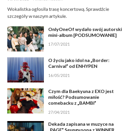
Wokalistka ogłosiła trasę koncertową. Sprawdźcie
szczegóły w naszym artykule.
OnlyOneOf wydało swój autorski
mini-album [PODSUMOWANIE]
17/07/2021
O życiu jako idol na „Border:
Carnival” od ENHYPEN
16/05/2021
Czym dla Baekyuna z EXO jest
miłość? Podsumowanie
comebacku z „BAMBI”
27/04/2021
Dekada zapisana w muzyce na
„PAGE” Seungyoona z WINNER