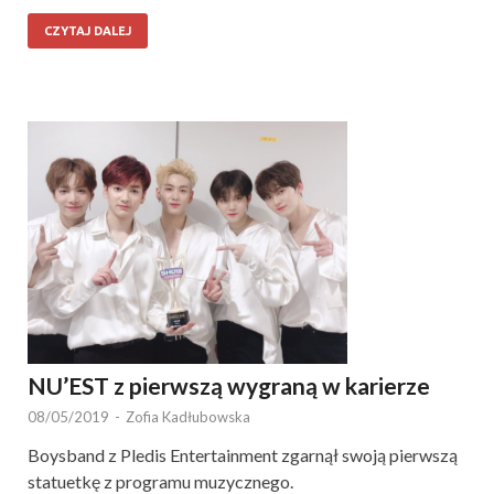
CZYTAJ DALEJ
NU’EST z pierwszą wygraną w karierze
08/05/2019
-
Zofia Kadłubowska
Boysband z Pledis Entertainment zgarnął swoją pierwszą
statuetkę z programu muzycznego.