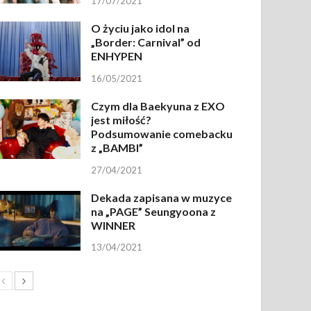
17/07/2021
O życiu jako idol na
„Border: Carnival” od
ENHYPEN
16/05/2021
Czym dla Baekyuna z EXO
jest miłość?
Podsumowanie comebacku
z „BAMBI”
27/04/2021
Dekada zapisana w muzyce
na „PAGE” Seungyoona z
WINNER
13/04/2021