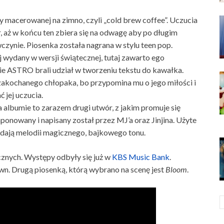
y macerowanej na zimno, czyli „cold brew coffee”. Uczucia
 aż w końcu ten zbiera się na odwagę aby po długim
zynie. Piosenka została nagrana w stylu teen pop.
 wydany w wersji świątecznej, tutaj zawarto ego
ie ASTRO brali udział w tworzeniu tekstu do kawałka.
zakochanego chłopaka, bo przypomina mu o jego miłości i
ć jej uczucia.
a albumie to zarazem drugi utwór, z jakim promuje się
nowany i napisany został przez MJ’a oraz Jinjina. Użyte
adają melodii magicznego, bajkowego tonu.
znych. Występy odbyły się już w
KBS Music Bank
.
. Drugą piosenką, którą wybrano na scenę jest
Bloom
.