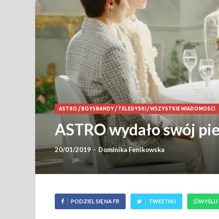
ASTRO
/
BOYSBANDY
/
TELEDYSKI
/
WSZYSTKIE WIADOMOŚCI
ASTRO wydało swój pie
20/01/2019
-
Dominika Fenikowska
PODZIEL SIĘ NA FB
TWEETNIJ
WYŚLIJ