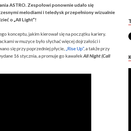
wania ASTRO. Zespołowi ponownie udało się
zesnymi melodiami i teledysk przepełniony wizualnie
ieć o „All Light”!
go konceptu, jakim kierował się na początku kariery.
kami w muzyce było słychać więcej dojrzałości i
ano się przy poprzedniej płycie,
„Rise Up”
, a także przy
ydane 16 stycznia, a promuje go kawałek
All Night (Call