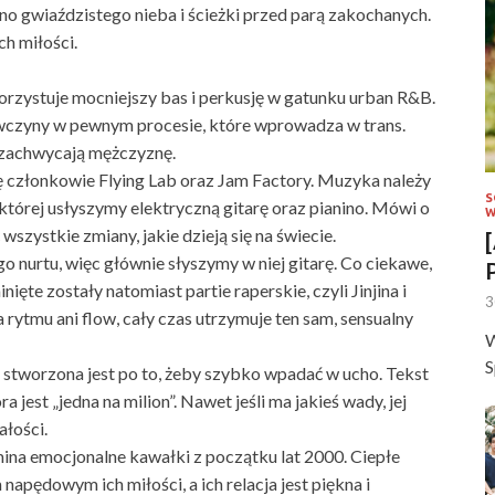
o gwiaździstego nieba i ścieżki przed parą zakochanych.
ch miłości.
korzystuje mocniejszy bas i perkusję w gatunku urban R&B.
iewczyny w pewnym procesie, które wprowadza w trans.
j zachwycają mężczyznę.
się członkowie Flying Lab oraz Jam Factory. Muzyka należy
S
której usłyszymy elektryczną gitarę oraz pianino. Mówi o
W
szystkie zmiany, jakie dzieją się na świecie.
go nurtu, więc głównie słyszymy w niej gitarę. Co ciekawe,
ięte zostały natomiast partie raperskie, czyli Jinjina i
3
 rytmu ani flow, cały czas utrzymuje ten sam, sensualny
W
S
 stworzona jest po to, żeby szybko wpadać w ucho. Tekst
jest „jedna na milion”. Nawet jeśli ma jakieś wady, jej
łości.
ina emocjonalne kawałki z początku lat 2000. Ciepłe
apędowym ich miłości, a ich relacja jest piękna i