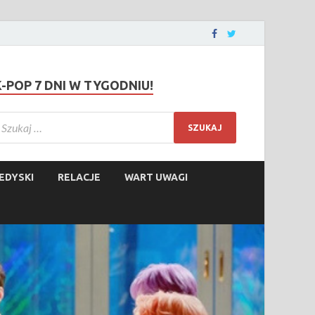
K-POP 7 DNI W TYGODNIU!
EDYSKI
RELACJE
WART UWAGI