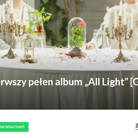
rwszy pełen album „All Light” 
 NA WHATSAPP