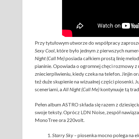
Przy tytułowym utworze do współpracy zaprosz
Sexy Cool
, które było jednym z pierwszych numeró
Night (Call Me)
posiada całkiem prostą linię melo
pianinie. Opowiada o ogromnej chęci rozmowy z n
zniecierpliwieniu, kiedy czeka na telefon. Jinjin
też duże skupienie na wizualnej części piosenki. J
sceneriami, a
All Night (Call Me)
kontynuuje tą tra
Pełen album ASTRO składa się razem z dziesięciu 
swoje teksty. Oprócz LDN Noise, zespół nawiąza
MonoTree ora 220volt.
Starry Sky
– piosenka mocno polega na e