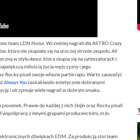
ono team LDN Noise. Wcześniej nagrali dla ASTRO
Crazy
w, które nie skupiało się na uroczej stronie zespołu.
All
dyczną w stylu
dance
, która skupia się na syntezatorach i
ajwiększą miłością życia mężczyzny i jego
 oraz Rocky pisali swoje własne partie rapu. Warto zauważyć
uż
Always You
zaskakiwało estetycznie dobranymi
dycję i utrzymuje wiele nagrań w dobrym smaku.
piosenek. Prawie do każdej z nich Jinjin oraz Rocky pisali
ł współpracę z innymi grupami producenckimi, m.in.
lektronicznych dźwiękach EDM. Za produkcją stoi team