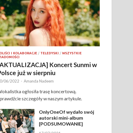
OLIŚCI I KOLABORACJE
/
TELEDYSKI
/
WSZYSTKIE
IADOMOŚCI
[AKTUALIZACJA] Koncert Sunmi w
Polsce już w sierpniu
0/06/2022
-
Amanda Nadeem
okalistka ogłosiła trasę koncertową.
prawdźcie szczegóły w naszym artykule.
OnlyOneOf wydało swój
autorski mini-album
[PODSUMOWANIE]