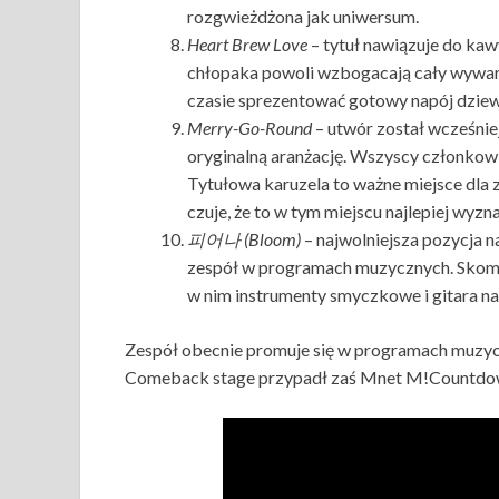
rozgwieżdżona jak uniwersum.
Heart Brew Love
– tytuł nawiązuje do kaw
chłopaka powoli wzbogacają cały wywar,
czasie sprezentować gotowy napój dziewc
Merry-Go-Round
– utwór został wcześniej
oryginalną aranżację. Wszyscy członkow
Tytułowa karuzela to ważne miejsce dla 
czuje, że to w tym miejscu najlepiej wyzna
피어나 (Bloom)
– najwolniejsza pozycja n
zespół w programach muzycznych. Skompo
w nim instrumenty smyczkowe i gitara n
Zespół obecnie promuje się w programach muzyc
Comeback stage przypadł zaś Mnet M!Countdown