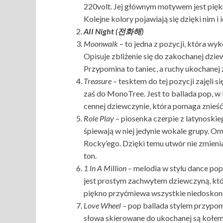
220volt. Jej głównym motywem jest piękn
Kolejne kolory pojawiają się dzięki nim i i
AII Night (전화해)
Moonwalk
– to jedna z pozycji, która wy
Opisuje zbliżenie się do zakochanej dz
Przypomina to taniec, a ruchy ukochane
Treasure
– tesktem do tej pozycji zajęli 
zaś do MonoTree. Jest to ballada pop, w 
cennej dziewczynie, która pomaga znieść w
Role Play
– piosenka czerpie z latynoskie
śpiewają w niej jedynie wokale grupy. Omin
Rocky’ego. Dzięki temu utwór nie zmienia
ton.
1 ln A Million
– melodia w stylu dance pop
jest prostym zachwytem dziewczyną, która 
piękno przyćmiewa wszystkie niedoskona
Love Wheel
– pop ballada stylem przypom
słowa skierowane do ukochanej są kołem n