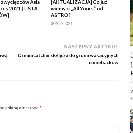
a zwycięzców Asia
[AKTUALIZACJA] Co już
ards 2021 [LISTA
wiemy o „All Yours” od
ÓW]
ASTRO?
30/03/2021
NASTĘPNY ARTYKUŁ
S
kową
Dreamcatcher dołącza do grona wakacyjnych
W
comebacków
3
W
S
e pola są oznaczone
*