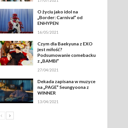
17/07/2021
O życiu jako idol na
„Border: Carnival” od
ENHYPEN
16/05/2021
Czym dla Baekyuna z EXO
jest miłość?
Podsumowanie comebacku
z „BAMBI”
27/04/2021
Dekada zapisana w muzyce
na „PAGE” Seungyoona z
WINNER
13/04/2021