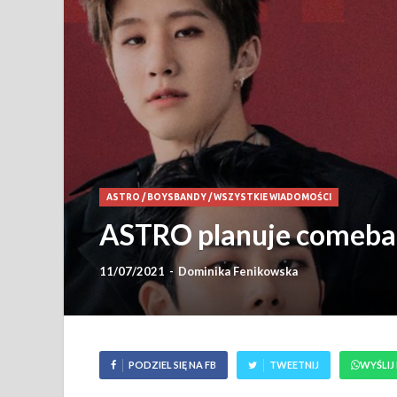
ASTRO
/
BOYSBANDY
/
WSZYSTKIE WIADOMOŚCI
ASTRO planuje comeba
11/07/2021
-
Dominika Fenikowska
PODZIEL SIĘ NA FB
TWEETNIJ
WYŚLIJ