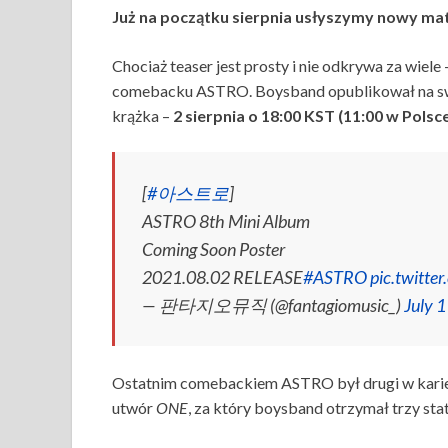
Już na początku sierpnia usłyszymy nowy ma
Chociaż teaser jest prosty i nie odkrywa za wiel
comebacku ASTRO. Boysband opublikował na swo
krążka –
2 sierpnia o 18:00 KST (11:00 w Polsc
[
#아스트로
]
ASTRO 8th Mini Album
Coming Soon Poster
2021.08.02 RELEASE
#ASTRO
pic.twitt
— 판타지오뮤직 (@fantagiomusic_)
July 
Ostatnim comebackiem ASTRO był drugi w karierz
utwór
ONE
, za który boysband otrzymał trzy st