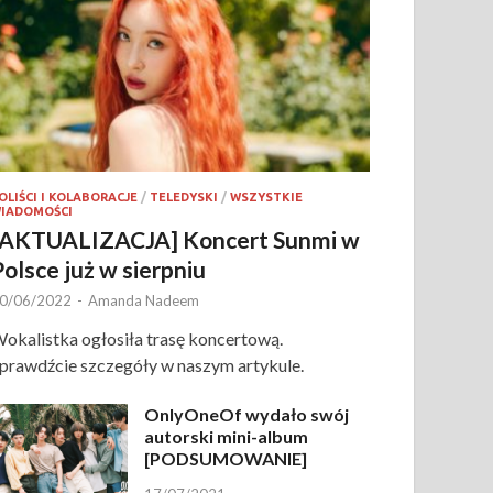
OLIŚCI I KOLABORACJE
/
TELEDYSKI
/
WSZYSTKIE
IADOMOŚCI
[AKTUALIZACJA] Koncert Sunmi w
Polsce już w sierpniu
0/06/2022
-
Amanda Nadeem
okalistka ogłosiła trasę koncertową.
prawdźcie szczegóły w naszym artykule.
OnlyOneOf wydało swój
autorski mini-album
[PODSUMOWANIE]