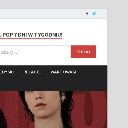
K-POP 7 DNI W TYGODNIU!
EDYSKI
RELACJE
WART UWAGI