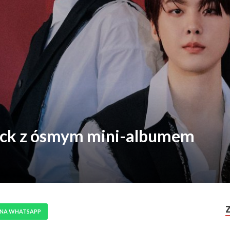
ck z ósmym mini-albumem
 NA WHATSAPP