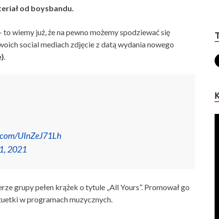
teriał od boysbandu.
e – to wiemy już, że na pewno możemy spodziewać się
ich social mediach zdjęcie z datą wydania nowego
e)
.
er.com/UInZeJ71Lh
11, 2021
e grupy pełen krążek o tytule „All Yours”. Promował go
atuetki w programach muzycznych.