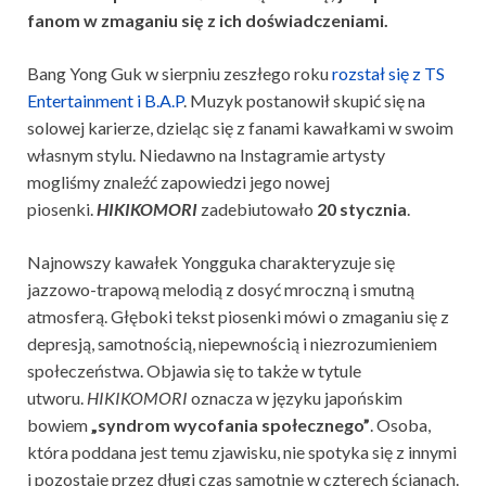
fanom w zmaganiu się z ich doświadczeniami.
Bang Yong Guk w sierpniu zeszłego roku
rozstał się z TS
Entertainment i B.A.P
. Muzyk postanowił skupić się na
solowej karierze, dzieląc się z fanami kawałkami w swoim
własnym stylu. Niedawno na Instagramie artysty
mogliśmy znaleźć zapowiedzi jego nowej
piosenki.
HIKIKOMORI
zadebiutowało
20 stycznia
.
Najnowszy kawałek Yongguka charakteryzuje się
jazzowo-trapową melodią z dosyć mroczną i smutną
atmosferą. Głęboki tekst piosenki mówi o zmaganiu się z
depresją, samotnością, niepewnością i niezrozumieniem
społeczeństwa. Objawia się to także w tytule
utworu.
HIKIKOMORI
oznacza w języku japońskim
bowiem
„syndrom wycofania społecznego”
. Osoba,
która poddana jest temu zjawisku, nie spotyka się z innymi
i pozostaje przez długi czas samotnie w czterech ścianach.