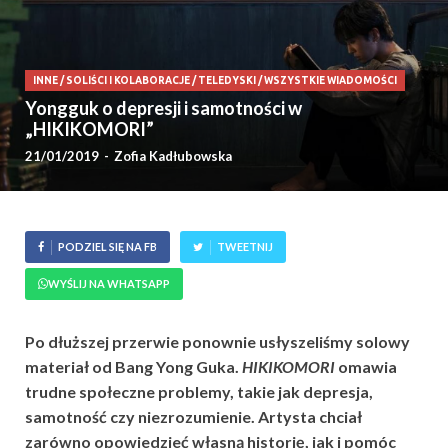
INNE
/
SOLIŚCI I KOLABORACJE
/
TELEDYSKI
/
WSZYSTKIE WIADOMOŚCI
Yongguk o depresji i samotności w
„HIKIKOMORI”
21/01/2019
-
Zofia Kadłubowska
PODZIEL SIĘ NA FB
TWEETNIJ
WYŚLIJ NA WHATSAPP
Po dłuższej przerwie ponownie usłyszeliśmy solowy
materiał od Bang Yong Guka.
HIKIKOMORI
omawia
trudne społeczne problemy, takie jak depresja,
samotność czy niezrozumienie. Artysta chciał
zarówno opowiedzieć własną historię, jak i pomóc