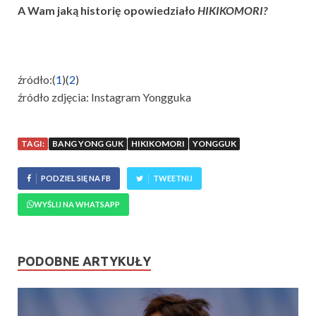
A Wam jaką historię opowiedziało
HIKIKOMORI?
źródło:(
1
)(
2
)
źródło zdjęcia: Instagram Yongguka
TAGI:
BANG YONG GUK
HIKIKOMORI
YONGGUK
PODZIEL SIĘ NA FB
TWEETNIJ
WYŚLIJ NA WHATSAPP
PODOBNE ARTYKUŁY