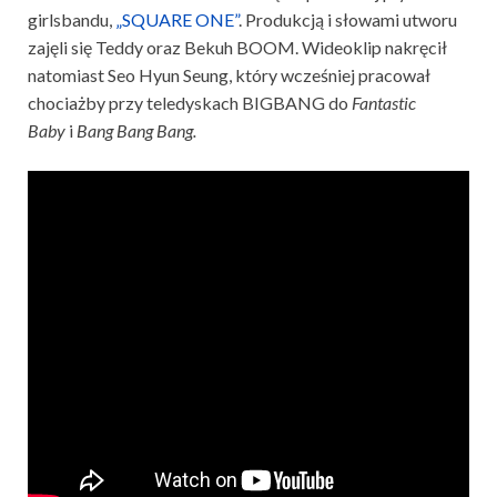
girlsbandu,
„SQUARE ONE”
. Produkcją i słowami utworu
zajęli się Teddy oraz Bekuh BOOM. Wideoklip nakręcił
natomiast Seo Hyun Seung, który wcześniej pracował
chociażby przy teledyskach BIGBANG do
Fantastic
Baby
i
Bang Bang Bang.