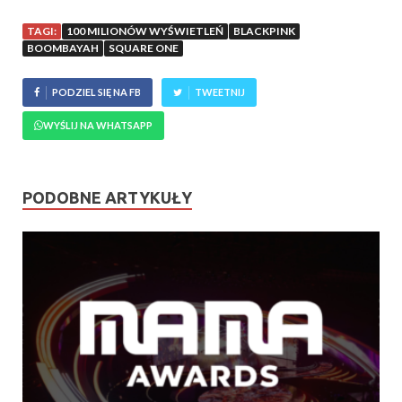
TAGI:
100 MILIONÓW WYŚWIETLEŃ
BLACKPINK
BOOMBAYAH
SQUARE ONE
PODZIEL SIĘ NA FB
TWEETNIJ
WYŚLIJ NA WHATSAPP
PODOBNE ARTYKUŁY