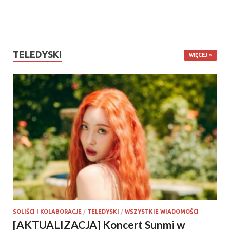
TELEDYSKI
WIĘCEJ
SOLIŚCI I KOLABORACJE
/
TELEDYSKI
/
WSZYSTKIE WIADOMOŚCI
[AKTUALIZACJA] Koncert Sunmi w