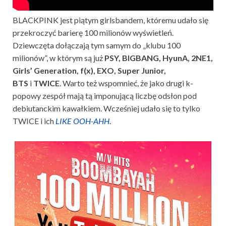
BLACKPINK jest piątym girlsbandem, któremu udało się
przekroczyć barierę 100 milionów wyświetleń.
Dziewczęta dołączają tym samym do „klubu 100
milionów”, w którym są już
PSY,
BIGBANG, HyunA, 2NE1,
Girls’ Generation, f(x), EXO, Super Junior,
BTS
i
TWICE
. Warto też wspomnieć, że jako drugi k-
popowy zespół mają tą imponującą liczbę odsłon pod
debiutanckim kawałkiem. Wcześniej udało się to tylko
TWICE i ich
LIKE OOH-AHH
.