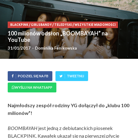
BLACKPINK
/
GIRLSBANDY
/
TELEDYSKI
/
WSZYSTKIE WIADOMOŚCI
100 milionów odsłon „BOOMBAYAH” na
YouTube
31/01/2017
-
Dominika Fenikowska
PODZIEL SIĘ NA FB
TWEETNIJ
WYŚLIJ NA WHATSAPP
Najmłodszy zespół rodziny YG dołączył do „klubu 100
milionów”!
BOOMBAYAH
jest jedną z debiutanckich piosenek
BLACKPINK. Kawałek ukazał się na pierwszej płycie