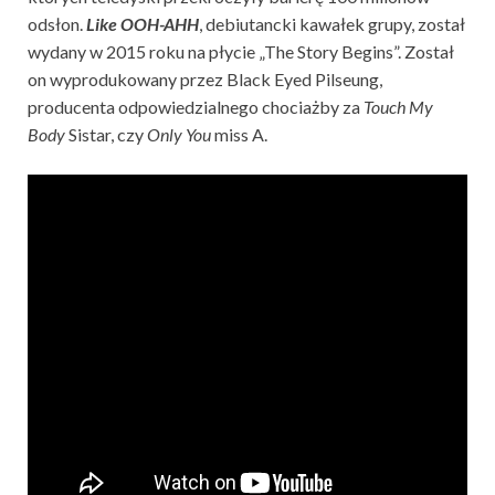
odsłon.
Like OOH-AHH
, debiutancki kawałek grupy, został
wydany w 2015 roku na płycie „The Story Begins”. Został
on wyprodukowany przez Black Eyed Pilseung,
producenta odpowiedzialnego chociażby za
Touch My
Body
Sistar, czy
Only You
miss A.