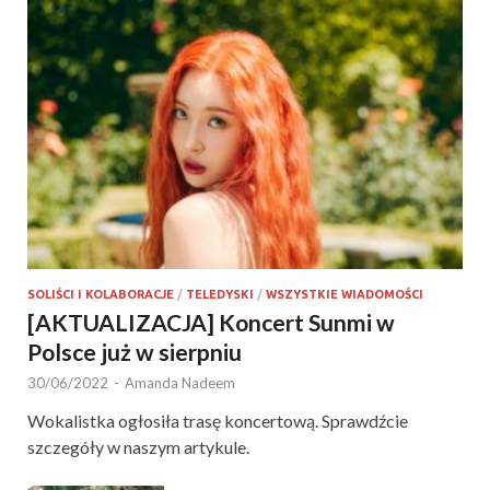
SOLIŚCI I KOLABORACJE
/
TELEDYSKI
/
WSZYSTKIE WIADOMOŚCI
[AKTUALIZACJA] Koncert Sunmi w
Polsce już w sierpniu
30/06/2022
-
Amanda Nadeem
Wokalistka ogłosiła trasę koncertową. Sprawdźcie
szczegóły w naszym artykule.