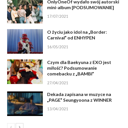
OnlyOneOf wydało swój autorski
mini-album [PODSUMOWANIE]
17/07/2021
O życiu jako idol na „Border:
Carnival” od ENHYPEN
16/05/2021
Czym dla Baekyuna z EXO jest
miłość? Podsumowanie
comebacku z „BAMBI”
27/04/2021
Dekada zapisana w muzyce na
„PAGE” Seungyoona z WINNER
13/04/2021