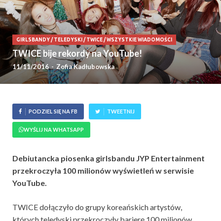
GIRLSBANDY
/
TELEDYSKI
/
TWICE
/
WSZYSTKIE WIADOMOŚCI
TWICE bije rekordy na YouTube!
11/11/2016
-
Zofia Kadłubowska
PODZIEL SIĘ NA FB
TWEETNIJ
WYŚLIJ NA WHATSAPP
Debiutancka piosenka girlsbandu JYP Entertainment
przekroczyła 100 milionów wyświetleń w serwisie
YouTube.
TWICE dołączyło do grupy koreańskich artystów,
których teledyski przekroczyły barierę 100 milionów