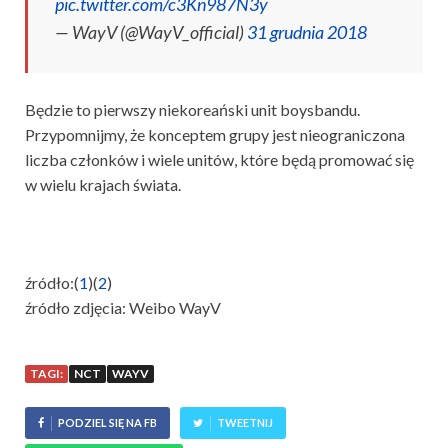
pic.twitter.com/c3Kn987N3y
— WayV (@WayV_official)
31 grudnia 2018
Będzie to pierwszy niekoreański unit boysbandu.
Przypomnijmy, że konceptem grupy jest nieograniczona
liczba członków i wiele unitów, które będą promować się
w wielu krajach świata.
źródło:(
1
)(
2
)
źródło zdjęcia: Weibo WayV
TAGI:
NCT
WAYV
PODZIEL SIĘ NA FB
TWEETNIJ