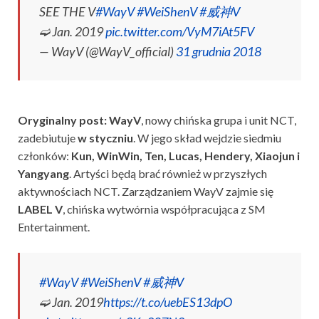
SEE THE V
#WayV
#WeiShenV
#威神V
➫ Jan. 2019
pic.twitter.com/VyM7iAt5FV
— WayV (@WayV_official)
31 grudnia 2018
Oryginalny post: WayV
, nowy chińska grupa i unit NCT,
zadebiutuje
w styczniu
. W jego skład wejdzie siedmiu
członków:
Kun, WinWin, Ten, Lucas, Hendery, Xiaojun i
Yangyang
. Artyści będą brać również w przyszłych
aktywnościach NCT. Zarządzaniem WayV zajmie się
LABEL V
, chińska wytwórnia współpracująca z SM
Entertainment.
#WayV
#WeiShenV
#威神V
➫ Jan. 2019
https://t.co/uebES13dpO