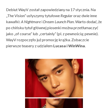
Debiut WayV został zapowiedziany na 17 stycznia. Na
„The Vision” usłyszymy tytułowe
Regular
oraz dwie inne
kawałki:
A Nightmare
i
Dream Launch Plan
. Warto dodać, że
po chińsku tytuł głównej piosenki można przetłumaczyć
jako „of course” lub „certainly” (pl. z pewnością; pewnie).
WayV rozpoczęło już promocję krążka. Zobaczcie
pierwsze teasery z udziałem
Lucasa i WinWina
.