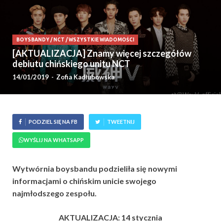
BOYSBANDY
/
NCT
/
WSZYSTKIE WIADOMOŚCI
[AKTUALIZACJA] Znamy więcej szczegółów
debiutu chińskiego unitu NCT
14/01/2019
-
Zofia Kadłubowska
PODZIEL SIĘ NA FB
TWEETNIJ
WYŚLIJ NA WHATSAPP
Wytwórnia boysbandu podzieliła się nowymi
informacjami o chińskim unicie swojego
najmłodszego zespołu.
AKTUALIZACJA: 14 stycznia