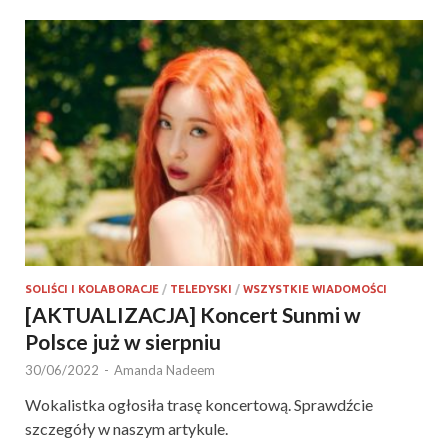
SOLIŚCI I KOLABORACJE
/
TELEDYSKI
/
WSZYSTKIE WIADOMOŚCI
[AKTUALIZACJA] Koncert Sunmi w
Polsce już w sierpniu
30/06/2022
-
Amanda Nadeem
Wokalistka ogłosiła trasę koncertową. Sprawdźcie
szczegóły w naszym artykule.