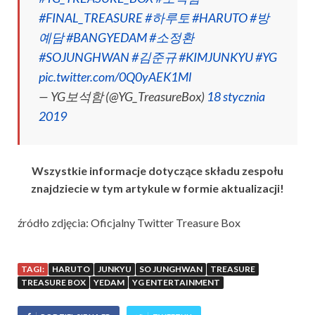
#FINAL_TREASURE
#하루토
#HARUTO
#방
예담
#BANGYEDAM
#소정환
#SOJUNGHWAN
#김준규
#KIMJUNKYU
#YG
pic.twitter.com/0Q0yAEK1Ml
— YG보석함 (@YG_TreasureBox)
18 stycznia
2019
Wszystkie informacje dotyczące składu zespołu
znajdziecie w tym artykule w formie aktualizacji!
źródło zdjęcia: Oficjalny Twitter Treasure Box
TAGI:
HARUTO
JUNKYU
SO JUNGHWAN
TREASURE
TREASURE BOX
YEDAM
YG ENTERTAINMENT