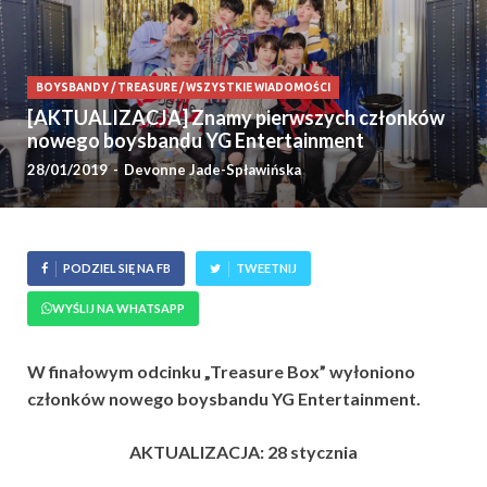
BOYSBANDY
/
TREASURE
/
WSZYSTKIE WIADOMOŚCI
[AKTUALIZACJA] Znamy pierwszych członków
nowego boysbandu YG Entertainment
28/01/2019
-
Devonne Jade-Spławińska
PODZIEL SIĘ NA FB
TWEETNIJ
WYŚLIJ NA WHATSAPP
W finałowym odcinku „Treasure Box” wyłoniono
członków nowego boysbandu YG Entertainment.
AKTUALIZACJA: 28 stycznia