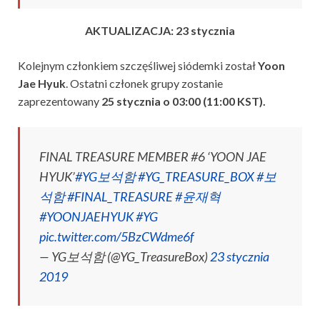
AKTUALIZACJA: 23 stycznia
Kolejnym członkiem szczęśliwej siódemki został
Yoon
Jae Hyuk
. Ostatni członek grupy zostanie
zaprezentowany
25 stycznia o 03:00 (11:00 KST).
FINAL TREASURE MEMBER #6 ‘YOON JAE
HYUK’
#YG보석함
#YG_TREASURE_BOX
#보
석함
#FINAL_TREASURE
#윤재혁
#YOONJAEHYUK
#YG
pic.twitter.com/5BzCWdme6f
— YG보석함 (@YG_TreasureBox)
23 stycznia
2019