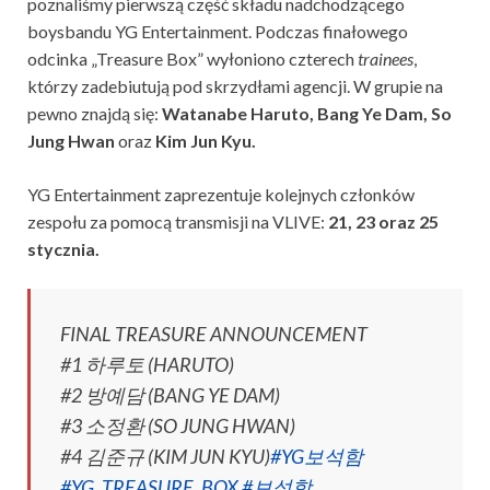
poznaliśmy pierwszą część składu nadchodzącego
boysbandu YG Entertainment. Podczas finałowego
odcinka „Treasure Box” wyłoniono czterech
trainees
,
którzy zadebiutują pod skrzydłami agencji. W grupie na
pewno znajdą się:
Watanabe Haruto, Bang Ye Dam, So
Jung Hwan
oraz
Kim Jun Kyu.
YG Entertainment zaprezentuje kolejnych członków
zespołu za pomocą transmisji na VLIVE:
21, 23 oraz 25
stycznia.
FINAL TREASURE ANNOUNCEMENT
#1 하루토 (HARUTO)
#2 방예담 (BANG YE DAM)
#3 소정환 (SO JUNG HWAN)
#4 김준규 (KIM JUN KYU)
#YG보석함
#YG_TREASURE_BOX
#보석함