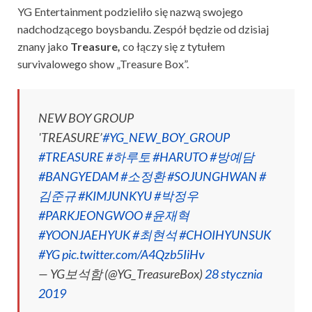
YG Entertainment podzieliło się nazwą swojego
nadchodzącego boysbandu. Zespół będzie od dzisiaj
znany jako
Treasure
,
co łączy się z tytułem
survivalowego show „Treasure Box”.
NEW BOY GROUP
'TREASURE’
#YG_NEW_BOY_GROUP
#TREASURE
#하루토
#HARUTO
#방예담
#BANGYEDAM
#소정환
#SOJUNGHWAN
#
김준규
#KIMJUNKYU
#박정우
#PARKJEONGWOO
#윤재혁
#YOONJAEHYUK
#최현석
#CHOIHYUNSUK
#YG
pic.twitter.com/A4Qzb5IiHv
— YG보석함 (@YG_TreasureBox)
28 stycznia
2019