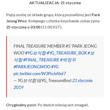
AKTUALIZACJA: 21 stycznia
Piątą osobę ze składu grupy, którą poznaliśmy jest
Park
Jeong Woo
. Kolejnego członka boysbandu zobaczymy
25 stycznia o 03:00
(11:00 KST).
FINAL TREASURE MEMBER #5 ‘PARK JEONG
WOO’
#YG보석함
#YG_TREASURE_BOX
#보
석함
#FINAL_TREASURE
#박정우
#PARKJEONGWOO
#YG
pic.twitter.com/W3PoJoNnI7
— YG보석함 (@YG_TreasureBox)
21 stycznia
2019
Oryginalny post:
Po dwóch miesiącach zmagań,