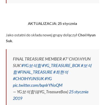
AKTUALIZACJA: 25 stycznia
Jako ostatni do składu nowej grupy dołączył
Choi Hyun
Suk
.
FINAL TREASURE MEMBER #7 ‘CHOI HYUN
SUK’
#YG보석함
#YG_TREASURE_BOX
#보석
함
#FINAL_TREASURE
#최현석
#CHOIHYUNSUK
#YG
pic.twitter.com/bqnlrYNoQM
— YG보석함 (@YG_TreasureBox)
25 stycznia
2019