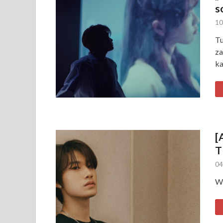
s
10
Tu
za
ka
[
T
04
Wo