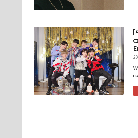
[
c
E
28
W 
no