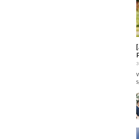
3
W
S