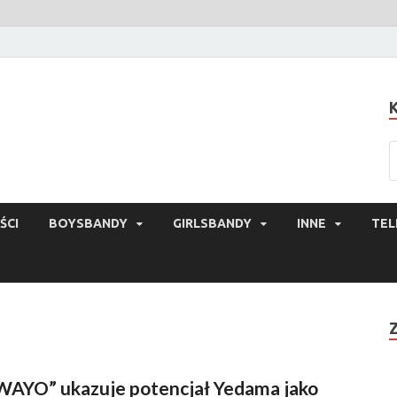
ŚCI
BOYSBANDY
GIRLSBANDY
INNE
TEL
WAYO” ukazuje potencjał Yedama jako