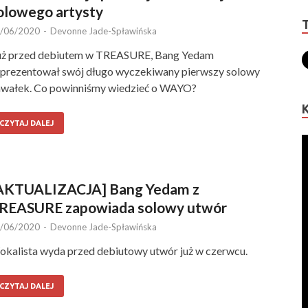
olowego artysty
/06/2020
-
Devonne Jade-Spławińska
ż przed debiutem w TREASURE, Bang Yedam
prezentował swój długo wyczekiwany pierwszy solowy
wałek. Co powinniśmy wiedzieć o WAYO?
CZYTAJ DALEJ
AKTUALIZACJA] Bang Yedam z
REASURE zapowiada solowy utwór
/06/2020
-
Devonne Jade-Spławińska
kalista wyda przed debiutowy utwór już w czerwcu.
CZYTAJ DALEJ