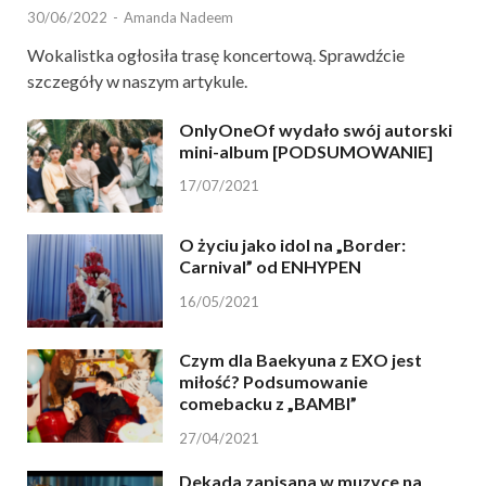
30/06/2022
-
Amanda Nadeem
Wokalistka ogłosiła trasę koncertową. Sprawdźcie
szczegóły w naszym artykule.
OnlyOneOf wydało swój autorski
mini-album [PODSUMOWANIE]
17/07/2021
O życiu jako idol na „Border:
Carnival” od ENHYPEN
16/05/2021
Czym dla Baekyuna z EXO jest
miłość? Podsumowanie
comebacku z „BAMBI”
27/04/2021
Dekada zapisana w muzyce na