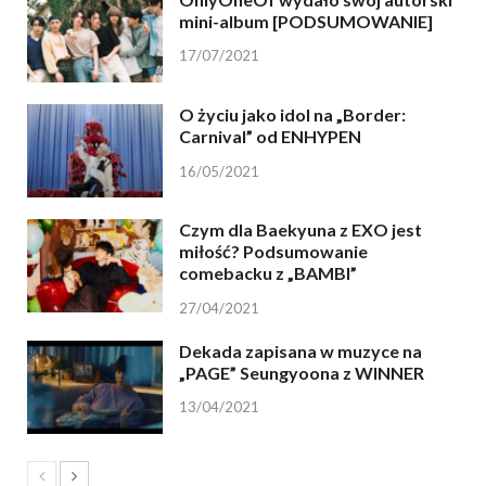
mini-album [PODSUMOWANIE]
17/07/2021
O życiu jako idol na „Border:
Carnival” od ENHYPEN
16/05/2021
Czym dla Baekyuna z EXO jest
miłość? Podsumowanie
comebacku z „BAMBI”
27/04/2021
Dekada zapisana w muzyce na
„PAGE” Seungyoona z WINNER
13/04/2021