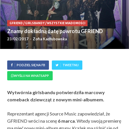
GFRIEND
/
GIRLSBANDY
/
WSZYSTKIE WIADOMOŚCI
Znamy dokładną datę powrotu GFRIEND
23/02/2017
-
Zofia Kadłubowska
PODZIEL SIĘ NA FB
TWEETNIJ
WYŚLIJ NA WHATSAPP
Wytwórnia girlsbandu potwierdziła marcowy
comeback dziewcząt z nowym mini-albumem.
Reprezentant agencji Source Music zapowiedział, że
GFRIEND wróci na scenę
6 marca
. Wtedy swoją premierę
ma mieć nowy mini-album grupy. Krążek ma różnić się od