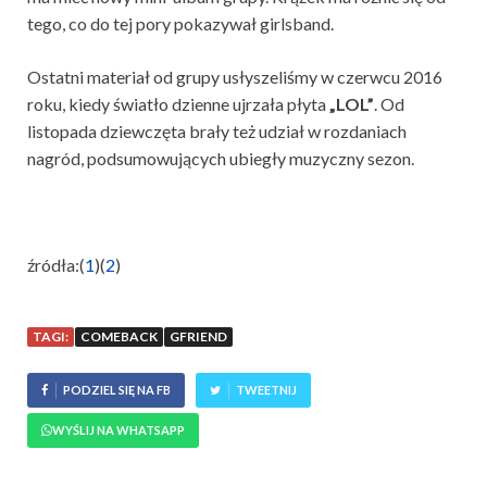
tego, co do tej pory pokazywał girlsband.
Ostatni materiał od grupy usłyszeliśmy w czerwcu 2016
roku, kiedy światło dzienne ujrzała płyta
„LOL”
. Od
listopada dziewczęta brały też udział w rozdaniach
nagród, podsumowujących ubiegły muzyczny sezon.
źródła:(
1
)(
2
)
TAGI:
COMEBACK
GFRIEND
PODZIEL SIĘ NA FB
TWEETNIJ
WYŚLIJ NA WHATSAPP