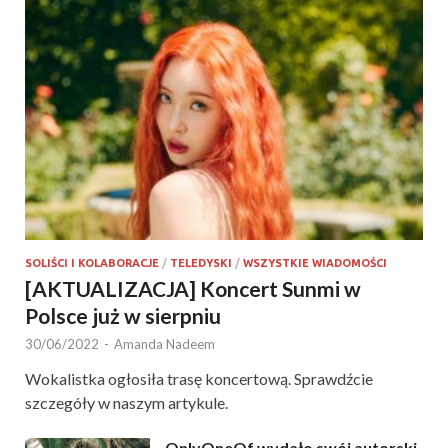
SOLIŚCI I KOLABORACJE
/
TELEDYSKI
/
WSZYSTKIE WIADOMOŚCI
[AKTUALIZACJA] Koncert Sunmi w
Polsce już w sierpniu
30/06/2022
-
Amanda Nadeem
Wokalistka ogłosiła trasę koncertową. Sprawdźcie
szczegóły w naszym artykule.
OnlyOneOf wydało swój autorski