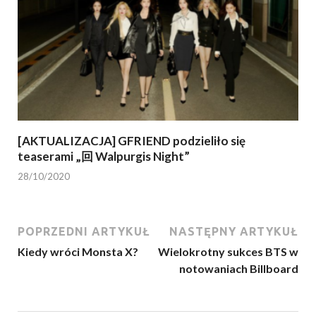
[AKTUALIZACJA] GFRIEND podzieliło się
teaserami „回 Walpurgis Night”
28/10/2020
POPRZEDNI ARTYKUŁ
NASTĘPNY ARTYKUŁ
Kiedy wróci Monsta X?
Wielokrotny sukces BTS w
notowaniach Billboard