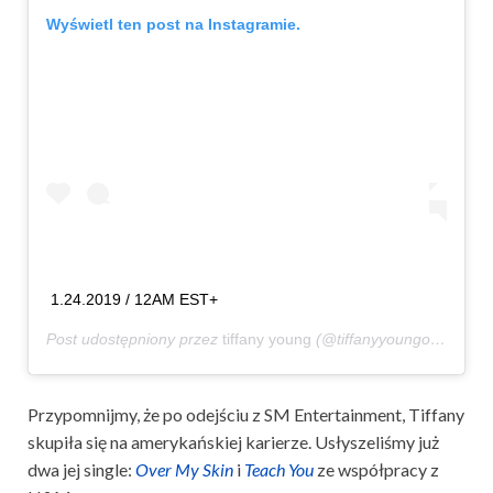
Wyświetl ten post na Instagramie.
1.24.2019 / 12AM EST+
Post udostępniony przez
tiffany young
(@tiffanyyoungofficial)
St
Przypomnijmy, że po odejściu z SM Entertainment, Tiffany
skupiła się na amerykańskiej karierze. Usłyszeliśmy już
dwa jej single:
Over My Skin
i
Teach You
ze współpracy z