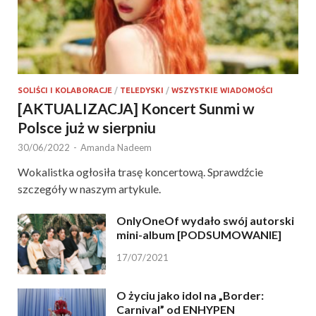
SOLIŚCI I KOLABORACJE
/
TELEDYSKI
/
WSZYSTKIE WIADOMOŚCI
[AKTUALIZACJA] Koncert Sunmi w
Polsce już w sierpniu
30/06/2022
-
Amanda Nadeem
Wokalistka ogłosiła trasę koncertową. Sprawdźcie
szczegóły w naszym artykule.
OnlyOneOf wydało swój autorski
mini-album [PODSUMOWANIE]
17/07/2021
O życiu jako idol na „Border:
Carnival” od ENHYPEN