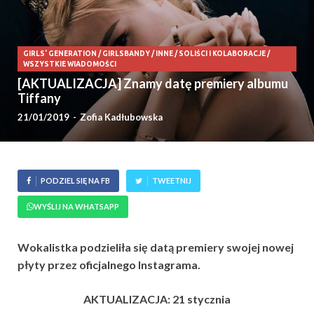
GIRLS' GENERATION
/
GIRLSBANDY
/
INNE
/
SOLIŚCI I KOLABORACJE
/
WSZYSTKIE WIADOMOŚCI
[AKTUALIZACJA] Znamy datę premiery albumu
Tiffany
21/01/2019
-
Zofia Kadłubowska
PODZIEL SIĘ NA FB
TWEETNIJ
WYŚLIJ NA WHATSAPP
Wokalistka podzieliła się datą premiery swojej nowej
płyty przez oficjalnego Instagrama.
AKTUALIZACJA: 21 stycznia