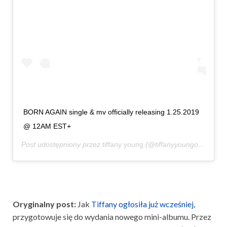
BORN AGAIN single & mv officially releasing 1.25.2019
@ 12AM EST+
Post udostępniony przez
tiffany young
(@tiffanyyoungofficial)
St
Oryginalny post:
Jak
Tiffany ogłosiła już wcześniej
,
przygotowuje się do wydania nowego mini-albumu. Przez