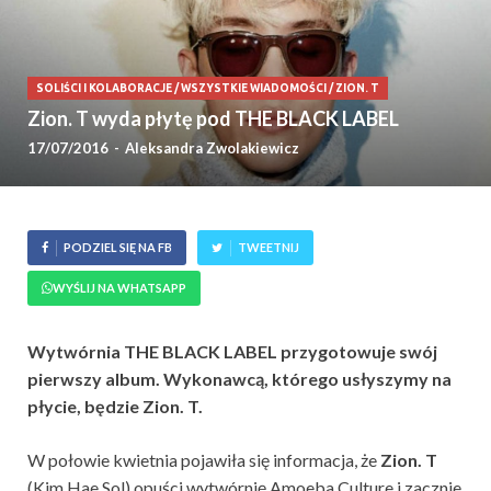
SOLIŚCI I KOLABORACJE
/
WSZYSTKIE WIADOMOŚCI
/
ZION. T
Zion. T wyda płytę pod THE BLACK LABEL
17/07/2016
-
Aleksandra Zwolakiewicz
PODZIEL SIĘ NA FB
TWEETNIJ
WYŚLIJ NA WHATSAPP
Wytwórnia THE BLACK LABEL przygotowuje swój
pierwszy album. Wykonawcą, którego usłyszymy na
płycie, będzie Zion. T.
W połowie kwietnia pojawiła się informacja, że
Zion. T
(Kim Hae Sol) opuści wytwórnię Amoeba Culture i zacznie