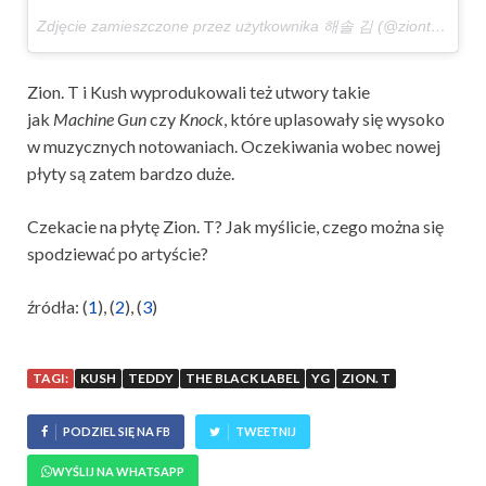
Zdjęcie zamieszczone przez użytkownika 해솔 김 (@ziont)
15 Lip
Zion. T i Kush wyprodukowali też utwory takie
jak
Machine Gun
czy
Knock
, które uplasowały się wysoko
w muzycznych notowaniach. Oczekiwania wobec nowej
płyty są zatem bardzo duże.
Czekacie na płytę Zion. T? Jak myślicie, czego można się
spodziewać po artyście?
źródła: (
1
), (
2
), (
3
)
TAGI:
KUSH
TEDDY
THE BLACK LABEL
YG
ZION. T
PODZIEL SIĘ NA FB
TWEETNIJ
WYŚLIJ NA WHATSAPP