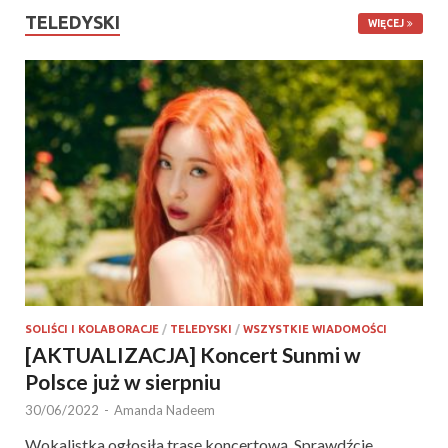
TELEDYSKI
WIĘCEJ
SOLIŚCI I KOLABORACJE
/
TELEDYSKI
/
WSZYSTKIE WIADOMOŚCI
[AKTUALIZACJA] Koncert Sunmi w
Polsce już w sierpniu
30/06/2022
-
Amanda Nadeem
Wokalistka ogłosiła trasę koncertową. Sprawdźcie