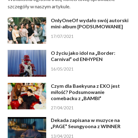
szczegóły w naszym artykule.
OnlyOneOf wydało swój autorski
mini-album [PODSUMOWANIE]
17/07/2021
O życiu jako idol na „Border:
Carnival” od ENHYPEN
16/05/2021
Czym dla Baekyuna z EXO jest
miłość? Podsumowanie
comebacku z „BAMBI”
27/04/2021
Dekada zapisana w muzyce na
„PAGE” Seungyoona z WINNER
13/04/2021