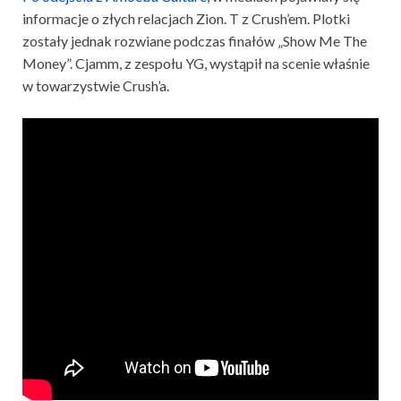
informacje o złych relacjach Zion. T z Crush’em. Plotki
zostały jednak rozwiane podczas finałów „Show Me The
Money”. Cjamm, z zespołu YG, wystąpił na scenie właśnie
w towarzystwie Crush’a.