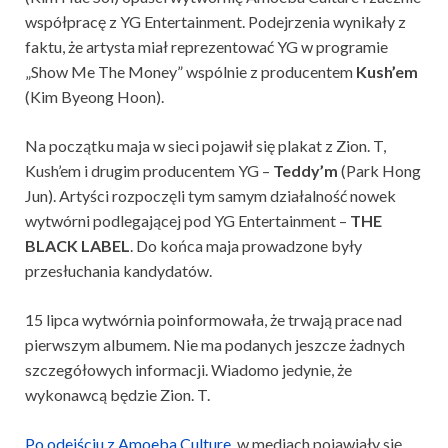
współpracę z YG Entertainment. Podejrzenia wynikały z
faktu, że artysta miał reprezentować YG w programie
„Show Me The Money” wspólnie z producentem
Kush’em
(Kim Byeong Hoon).
Na początku maja w sieci pojawił się plakat z Zion. T,
Kush’em i drugim producentem YG –
Teddy’m
(Park Hong
Jun). Artyści rozpoczęli tym samym działalność nowek
wytwórni podlegającej pod YG Entertainment –
THE
BLACK LABEL
. Do końca maja prowadzone były
przesłuchania kandydatów.
15 lipca wytwórnia poinformowała, że trwają prace nad
pierwszym albumem. Nie ma podanych jeszcze żadnych
szczegółowych informacji. Wiadomo jedynie, że
wykonawcą będzie Zion. T.
Po odejściu z Amoeba Culture
, w mediach pojawiały się