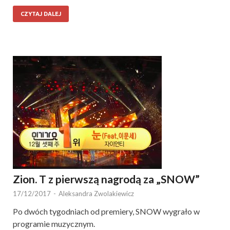
CZYTAJ DALEJ
Zion. T z pierwszą nagrodą za „SNOW”
17/12/2017
-
Aleksandra Zwolakiewicz
Po dwóch tygodniach od premiery, SNOW wygrało w
programie muzycznym.