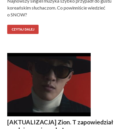
Najnowszy singiel muzyka szybko przypadł do gustu
koreańskim słuchaczom. Co powinniście wiedzieć
o SNOW?
CZYTAJ DALEJ
[AKTUALIZACJA] Zion. T zapowiedział