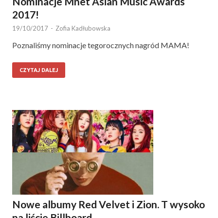
Nominacje Mnet Asian Music Awards
2017!
19/10/2017
-
Zofia Kadłubowska
Poznaliśmy nominacje tegorocznych nagród MAMA!
CZYTAJ DALEJ
Nowe albumy Red Velvet i Zion. T wysoko
na liście Billboard