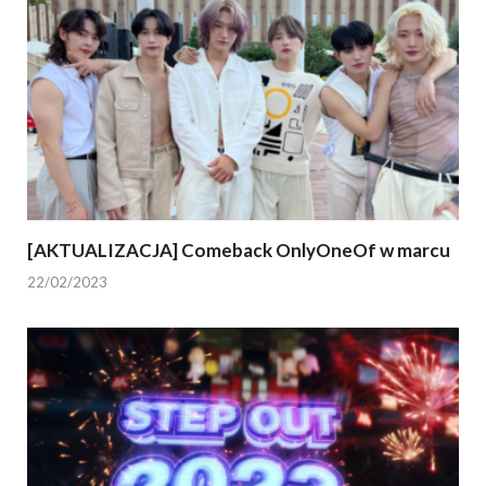
[AKTUALIZACJA] Comeback OnlyOneOf w marcu
22/02/2023