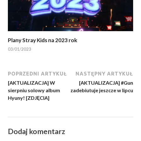
Plany Stray Kids na 2023 rok
03/01/2023
POPRZEDNI ARTYKUŁ
NASTĘPNY ARTYKUŁ
[AKTUALIZACJA] W
[AKTUALIZACJA] #Gun
sierpniu solowy album
zadebiutuje jeszcze w lipcu
Hyuny! [ZDJĘCIA]
Dodaj komentarz