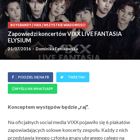
BOYSBANDY
/
VIXX
/
WSZYSTKIE WIADOMOŚCI
Zapowiedzi koncertów VIXX LIVE FANTASIA
ELYSIUM‬
21/07/2016
-
Dominika Fenikowska
PODZIEL SIĘ NA FB
TWEETNIJ
WYŚLIJ NA WHATSAPP
Konceptem występów będzie „raj”.
Na oficjalnych social media VIXX pojawiło się 6 plakatów
zapowiadających solowe koncerty zespołu. Każdy z nich
przedstawia innego członka grupy ubranego całego na