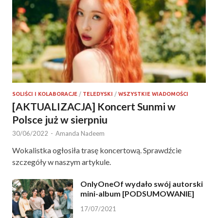
SOLIŚCI I KOLABORACJE
/
TELEDYSKI
/
WSZYSTKIE WIADOMOŚCI
[AKTUALIZACJA] Koncert Sunmi w
Polsce już w sierpniu
30/06/2022
-
Amanda Nadeem
Wokalistka ogłosiła trasę koncertową. Sprawdźcie
szczegóły w naszym artykule.
OnlyOneOf wydało swój autorski
mini-album [PODSUMOWANIE]
17/07/2021