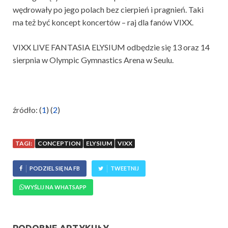
wędrowały po jego polach bez cierpień i pragnień. Taki
ma też być koncept koncertów – raj dla fanów VIXX.
VIXX LIVE FANTASIA ELYSIUM odbędzie się 13 oraz 14
sierpnia w Olympic Gymnastics Arena w Seulu.
źródło: (
1
) (
2
)
TAGI:
CONCEPTION
ELYSIUM
VIXX
PODZIEL SIĘ NA FB
TWEETNIJ
WYŚLIJ NA WHATSAPP