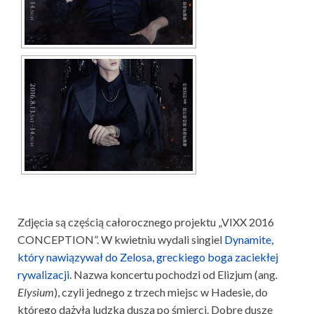
Zdjęcia są częścią całorocznego projektu „VIXX 2016
CONCEPTION”. W kwietniu wydali singiel
Dynamite,
który nawiązywał do Zelosa, greckiego boga zaciekłej
rywalizacji
. Nazwa koncertu pochodzi od Elizjum (ang
.
Elysium
), czyli jednego z trzech miejsc w Hadesie, do
którego dążyła ludzka dusza po śmierci. Dobre dusze