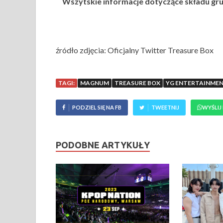
Wszytskie informacje dotyczące składu grup
źródło zdjęcia: Oficjalny Twitter Treasure Box
TAGI:
MAGNUM
TREASURE BOX
YG ENTERTAINME
PODZIEL SIĘ NA FB
TWEETNIJ
WYŚLIJ
PODOBNE ARTYKUŁY