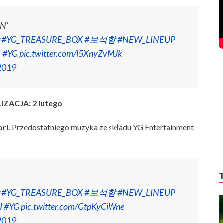
N’
#YG_TREASURE_BOX
#보석함
#NEW_LINEUP
N
#YG
pic.twitter.com/l5XnyZvMJk
 2019
ZACJA: 2 lutego
ori.
Przedostatniego muzyka ze składu YG Entertainment
#YG_TREASURE_BOX
#보석함
#NEW_LINEUP
I
#YG
pic.twitter.com/GtpKyCiWne
 2019