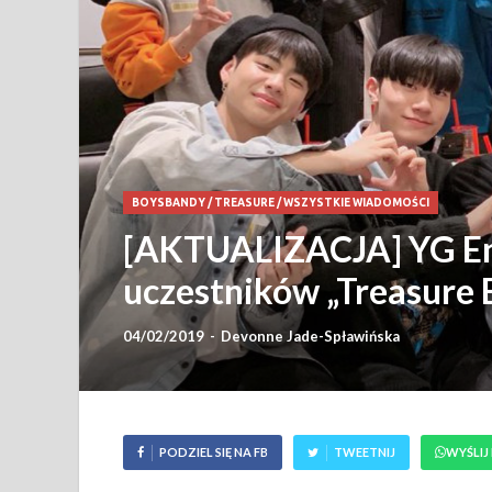
BOYSBANDY
/
TREASURE
/
WSZYSTKIE WIADOMOŚCI
[AKTUALIZACJA] YG Ent
uczestników „Treasure 
04/02/2019
-
Devonne Jade-Spławińska
PODZIEL SIĘ NA FB
TWEETNIJ
WYŚLIJ