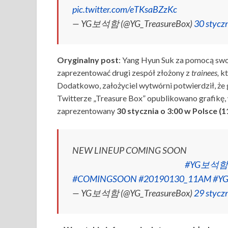
pic.twitter.com/eTKsaBZzKc
— YG보석함 (@YG_TreasureBox)
30 stycz
Oryginalny
post
: Yang Hyun Suk za pomocą swo
zaprezentować drugi zespół złożony z
trainees,
kt
Dodatkowo, założyciel wytwórni potwierdził, że 
Twitterze „Treasure Box” opublikowano grafikę,
zaprezentowany
30 stycznia o 3:00 w Polsce 
NEW LINEUP COMING SOON
⠀⠀⠀⠀⠀⠀⠀⠀⠀⠀⠀⠀⠀⠀⠀⠀⠀
#YG보석함
#COMINGSOON
#20190130_11AM
#Y
— YG보석함 (@YG_TreasureBox)
29 stycz