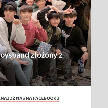
oysband złożony z
ZNAJDŹ NAS NA FACEBOOKU