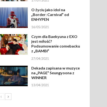
17/07/2021
O życiu jako idol na
„Border: Carnival” od
ENHYPEN
16/05/2021
Czym dla Baekyuna z EXO
jest miłość?
Podsumowanie comebacku
z „BAMBI”
27/04/2021
Dekada zapisana w muzyce
na „PAGE” Seungyoona z
WINNER
13/04/2021