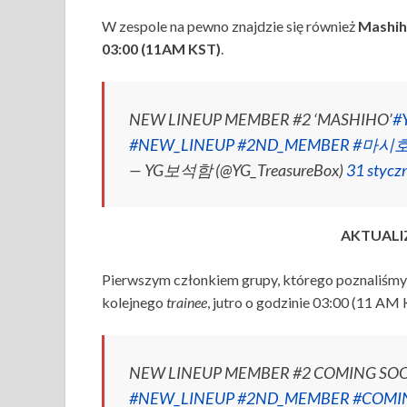
W zespole na pewno znajdzie się również
Mashi
03:00 (11AM KST)
.
NEW LINEUP MEMBER #2 ‘MASHIHO’
#
#NEW_LINEUP
#2ND_MEMBER
#마시
— YG보석함 (@YG_TreasureBox)
31 stycz
AKTUALI
Pierwszym członkiem grupy, którego poznaliśmy
kolejnego
trainee
, jutro o godzinie 03:00 (11 AM
NEW LINEUP MEMBER #2 COMING SO
#NEW_LINEUP
#2ND_MEMBER
#COMI