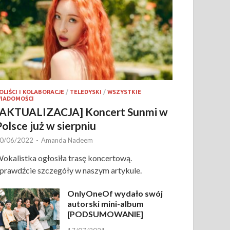
OLIŚCI I KOLABORACJE
/
TELEDYSKI
/
WSZYSTKIE
IADOMOŚCI
[AKTUALIZACJA] Koncert Sunmi w
Polsce już w sierpniu
0/06/2022
-
Amanda Nadeem
okalistka ogłosiła trasę koncertową.
prawdźcie szczegóły w naszym artykule.
OnlyOneOf wydało swój
autorski mini-album
[PODSUMOWANIE]