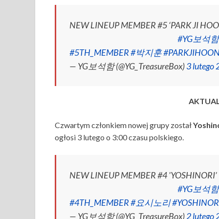
NEW LINEUP MEMBER #5 ‘PARK JI HOO
⠀⠀⠀⠀⠀⠀⠀⠀⠀⠀⠀⠀⠀⠀⠀⠀⠀
#YG보석함
#5TH_MEMBER
#박지훈
#PARKJIHOO
— YG보석함 (@YG_TreasureBox)
3 lutego
AKTUALI
Czwartym członkiem nowej grupy został
Yoshin
ogłosi 3 lutego o 3:00 czasu polskiego.
NEW LINEUP MEMBER #4 'YOSHINORI’
⠀⠀⠀⠀⠀⠀⠀⠀⠀⠀⠀⠀⠀⠀⠀⠀⠀
#YG보석함
#4TH_MEMBER
#요시노리
#YOSHINOR
— YG보석함 (@YG_TreasureBox)
2 lutego