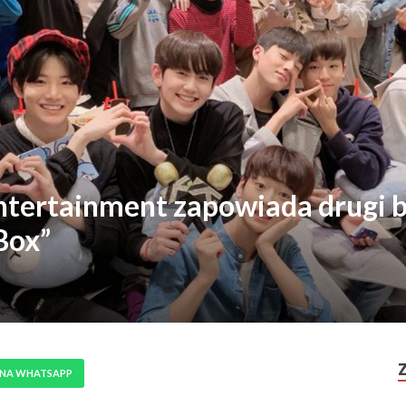
ertainment zapowiada drugi b
Box”
 NA WHATSAPP