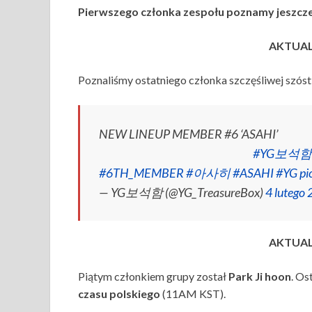
Pierwszego członka zespołu poznamy jeszcze
AKTUALI
Poznaliśmy ostatniego członka szczęśliwej szóst
NEW LINEUP MEMBER #6 ‘ASAHI’
⠀⠀⠀⠀⠀⠀⠀⠀⠀⠀⠀⠀⠀⠀⠀⠀⠀
#YG보석함
#6TH_MEMBER
#아사히
#ASAHI
#YG
pi
— YG보석함 (@YG_TreasureBox)
4 lutego
AKTUALI
Piątym członkiem grupy został
Park Ji hoon
. Os
czasu polskiego
(11AM KST).