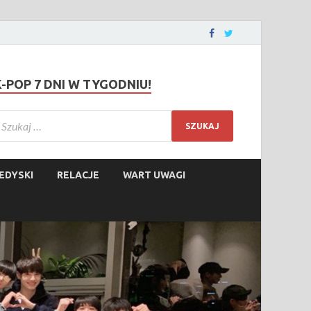
K-POP 7 DNI W TYGODNIU!
EDYSKI
RELACJE
WART UWAGI