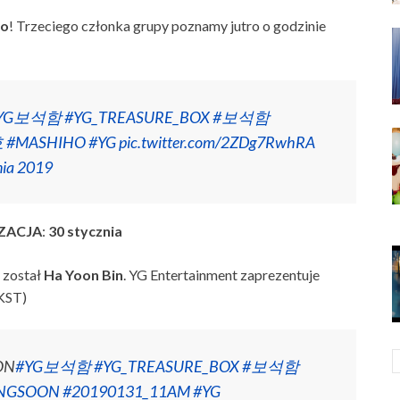
ho
! Trzeciego członka grupy poznamy jutro o godzinie
YG보석함
#YG_TREASURE_BOX
#보석함
호
#MASHIHO
#YG
pic.twitter.com/2ZDg7RwhRA
nia 2019
ZACJA
:
30
stycznia
 został
Ha
Yoon
Bin
. YG Entertainment zaprezentuje
 KST)
ON
#YG보석함
#YG_TREASURE_BOX
#보석함
NGSOON
#20190131_11AM
#YG