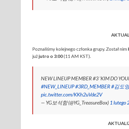
AKTUALI
Poznaliśmy kolejnego członka grupy. Został nim
już
jutro o 3:00
(11 AM KST).
NEW LINEUP MEMBER #3 'KIM DO YOU
#NEW_LINEUP
#3RD_MEMBER
#김도
pic.twitter.com/KKh2uVde2V
— YG보석함 (@YG_TreasureBox)
1 lutego
AKTUALIZ