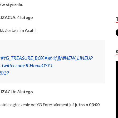
 w styczniu.
ZACJA: 4 lutego
ki. Został nim
Asahi
.
#YG_TREASURE_BOX
#보석함
#NEW_LINEUP
c.twitter.com/JCHnmaOYY1
 2019
ZACJA: 3 lutego
tatnie ogłoszenie od YG Entertainment już
jutro o 03:00