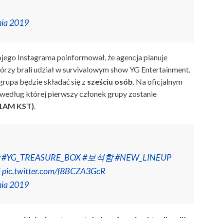
nia 2019
jego Instagrama poinformował, że agencja planuje
órzy brali udział w survivalowym show YG Entertainment.
grupa będzie składać się z
sześciu osób
. Na oficjalnym
 według której pierwszy członek grupy zostanie
(11AM KST)
.
#YG_TREASURE_BOX
#보석함
#NEW_LINEUP
G
pic.twitter.com/f8BCZA3GcR
nia 2019