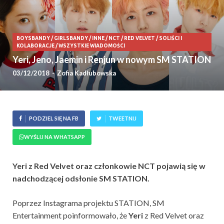
BOYSBANDY
/
GIRLSBANDY
/
INNE
/
NCT
/
RED VELVET
/
SOLIŚCI I
KOLABORACJE
/
WSZYSTKIE WIADOMOŚCI
Yeri, Jeno, Jaemin i Renjun w nowym SM STATION
03/12/2018
-
Zofia Kadłubowska
PODZIEL SIĘ NA FB
TWEETNIJ
WYŚLIJ NA WHATSAPP
Yeri z Red Velvet oraz członkowie NCT pojawią się w
nadchodzącej odsłonie SM STATION.
Poprzez Instagrama projektu STATION, SM
Entertainment poinformowało, że
Yeri
z Red Velvet oraz