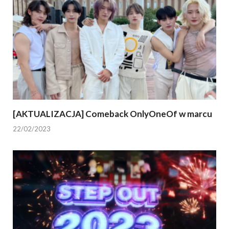
[AKTUALIZACJA] Comeback OnlyOneOf w marcu
22/02/2023