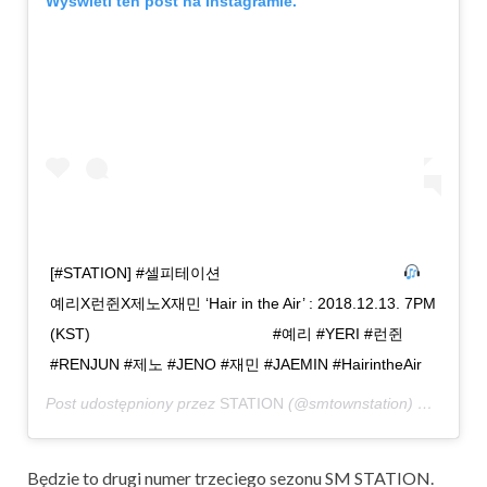
Wyświetl ten post na Instagramie.
[#STATION] #셀피테이션 ⠀⠀⠀⠀⠀⠀⠀⠀⠀⠀⠀⠀⠀⠀⠀⠀
예리X런쥔X제노X재민 ‘Hair in the Air’ : 2018.12.13. 7PM
(KST) ⠀⠀⠀⠀⠀⠀⠀⠀⠀⠀⠀⠀⠀⠀⠀⠀ #예리 #YERI #런쥔
#RENJUN #제노 #JENO #재민 #JAEMIN #HairintheAir
Post udostępniony przez
STATION
(@smtownstation)
Gru 3, 20
Będzie to drugi numer trzeciego sezonu SM STATION.