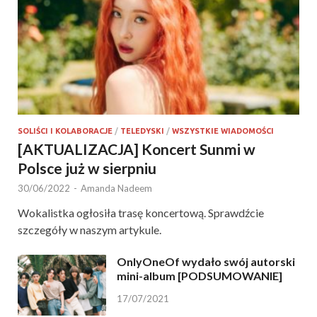
SOLIŚCI I KOLABORACJE
/
TELEDYSKI
/
WSZYSTKIE WIADOMOŚCI
[AKTUALIZACJA] Koncert Sunmi w
Polsce już w sierpniu
30/06/2022
-
Amanda Nadeem
Wokalistka ogłosiła trasę koncertową. Sprawdźcie
szczegóły w naszym artykule.
OnlyOneOf wydało swój autorski
mini-album [PODSUMOWANIE]
17/07/2021