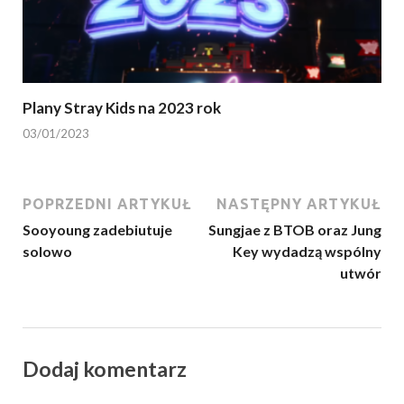
Plany Stray Kids na 2023 rok
03/01/2023
POPRZEDNI ARTYKUŁ
NASTĘPNY ARTYKUŁ
Sooyoung zadebiutuje
Sungjae z BTOB oraz Jung
solowo
Key wydadzą wspólny
utwór
Dodaj komentarz