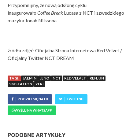
Przypomnijmy, że nową odsłonę cyklu
inaugurowało
Coffee Break
Lucasa z NCT i szwedzkiego
muzyka Jonah Nilssona.
źródła zdjęć: Oficjalna Strona Internetowa Red Velvet /
Oficjalny Twitter NCT DREAM
TAGI:
JAEMIN
JENO
NCT
RED VELVET
RENJUN
SM STATION
YERI
PODZIEL SIĘ NA FB
TWEETNIJ
WYŚLIJ NA WHATSAPP
PODOBNE ARTYKUŁY