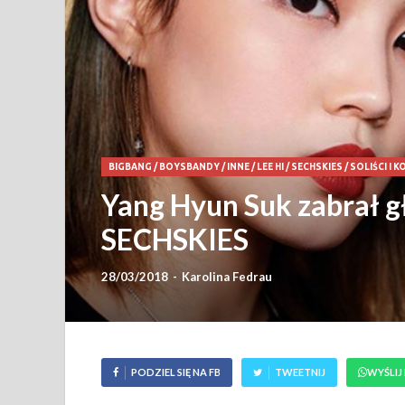
BIGBANG
/
BOYSBANDY
/
INNE
/
LEE HI
/
SECHSKIES
/
SOLIŚCI I 
Yang Hyun Suk zabrał g
SECHSKIES
28/03/2018
-
Karolina Fedrau
PODZIEL SIĘ NA FB
TWEETNIJ
WYŚLIJ