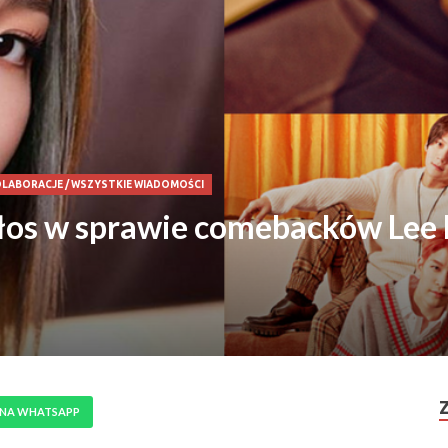
KOLABORACJE
/
WSZYSTKIE WIADOMOŚCI
łos w sprawie comebacków Lee H
 NA WHATSAPP