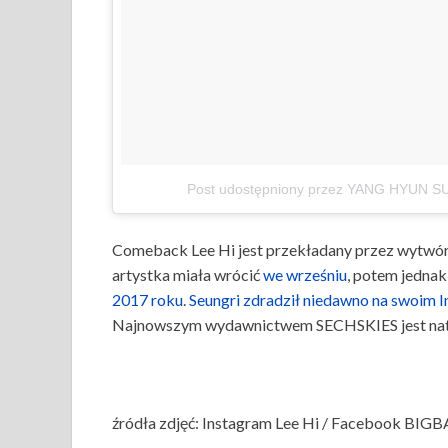
Post udostępniony przez YANG HYUN S
Comeback Lee Hi jest przekładany przez wytwór
artystka miała wrócić
we wrześniu
, potem jednak
2017 roku
.
Seungri zdradził niedawno na swoim 
Najnowszym wydawnictwem SECHSKIES jest na
źródła zdjęć: Instagram Lee Hi / Facebook BIG