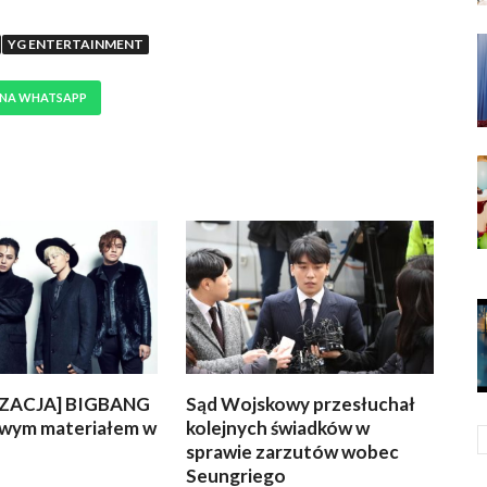
YG ENTERTAINMENT
 NA WHATSAPP
ZACJA] BIGBANG
Sąd Wojskowy przesłuchał
owym materiałem w
kolejnych świadków w
sprawie zarzutów wobec
Seungriego