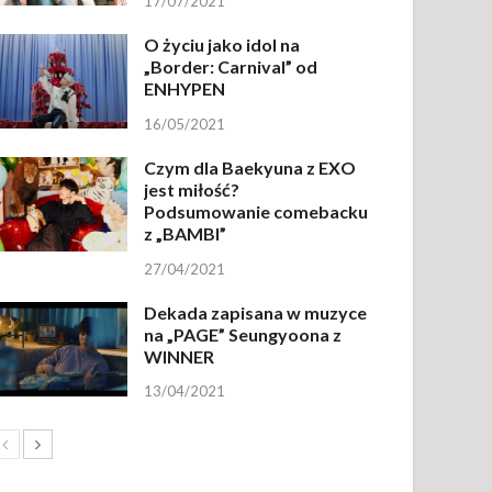
17/07/2021
O życiu jako idol na
„Border: Carnival” od
ENHYPEN
16/05/2021
Czym dla Baekyuna z EXO
jest miłość?
Podsumowanie comebacku
z „BAMBI”
27/04/2021
Dekada zapisana w muzyce
na „PAGE” Seungyoona z
WINNER
13/04/2021