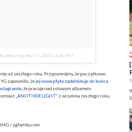
S
UK (@fromyg)
Mar 27, 2018 o 8:46 PDT
W
nię od zeszłego roku. Przypomnijmy, że początkowo
3
 YG zapewniło, że
jej nowa płyta zadebiutuje do końca
Instagramie
, że pracuje nad solowym albumem.
W
tomiast
„ANOTHER LIGHT”
z września zeszłego roku.
S
BANG / ygfamily.com