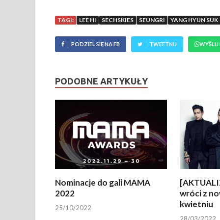
TAGI:
LEE HI
SECHSKIES
SEUNGRI
YANG HYUN SUK
PODZIEL SIĘ NA FB
TWEETNIJ
WYŚLIJ
PODOBNE ARTYKUŁY
Nominacje do gali MAMA
[AKTUALI
2022
wróci z n
kwietniu
25/10/2022
28/03/2022