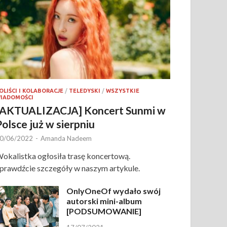
OLIŚCI I KOLABORACJE
/
TELEDYSKI
/
WSZYSTKIE
IADOMOŚCI
[AKTUALIZACJA] Koncert Sunmi w
Polsce już w sierpniu
0/06/2022
-
Amanda Nadeem
okalistka ogłosiła trasę koncertową.
prawdźcie szczegóły w naszym artykule.
OnlyOneOf wydało swój
autorski mini-album
[PODSUMOWANIE]