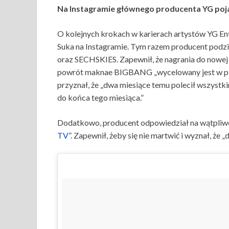
Na Instagramie głównego producenta YG poja
O kolejnych krokach w karierach artystów YG En
Suka na Instagramie. Tym razem producent podzi
oraz SECHSKIES. Zapewnił, że nagrania do nowej pły
powrót maknae BIGBANG „wycelowany jest w pie
przyznał, że „dwa miesiące temu polecił wszyst
do końca tego miesiąca.”
Dodatkowo, producent odpowiedział na wątpliwo
TV”
. Zapewnił, żeby się nie martwić i wyznał, że 