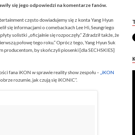
wiły się jego odpowiedzi na komentarze fanów.
tertainment często dowiadujemy się z konta Yang Hyun
elił się informacjami o comebackach Lee Hi, Seungriego
ty solistki „oficjalnie się rozpoczęły.” Zdradził także, że
rwszą połowę tego roku.” Oprócz tego, Yang Hyun Suk
kim producentom, by skończyli piosenki [dla SECHSKIES]
ści fana iKON w sprawie reality show zespołu –
„iKON
„dobrze rozumie, jak czują się iKONIC”.