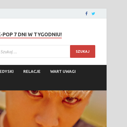
K-POP 7 DNI W TYGODNIU!
EDYSKI
RELACJE
WART UWAGI