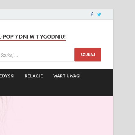
K-POP 7 DNI W TYGODNIU!
EDYSKI
RELACJE
WART UWAGI