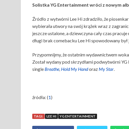
Solistka YG Entertainment wróci z nowym a
Źródło z wytwórni Lee Hi zdradziło, że piosenk
wybierała utwory na swój krążek wraz z zagrani
jeszcze ustalone, a dziewczyna cały czas pracuje
długi brak comebacku Lee Hi spowodowany był 
Przypomnijmy, że ostatnim wydawnictwem wokalist
Został wydany pod skrzydłami podwytwórni Y
single
Breathe
,
Hold My Hand
oraz
My Star
.
źródła: (
1
)
TAGI:
LEE HI
YG ENTERTAINMENT