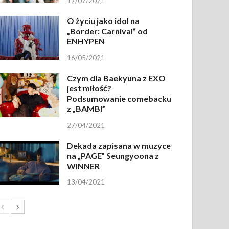
17/07/2021
O życiu jako idol na
„Border: Carnival” od
ENHYPEN
16/05/2021
Czym dla Baekyuna z EXO
jest miłość?
Podsumowanie comebacku
z „BAMBI”
27/04/2021
Dekada zapisana w muzyce
na „PAGE” Seungyoona z
WINNER
13/04/2021