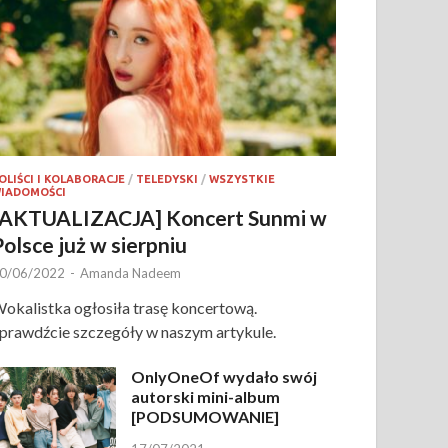
OLIŚCI I KOLABORACJE
/
TELEDYSKI
/
WSZYSTKIE
IADOMOŚCI
[AKTUALIZACJA] Koncert Sunmi w
Polsce już w sierpniu
0/06/2022
-
Amanda Nadeem
okalistka ogłosiła trasę koncertową.
prawdźcie szczegóły w naszym artykule.
OnlyOneOf wydało swój
autorski mini-album
[PODSUMOWANIE]