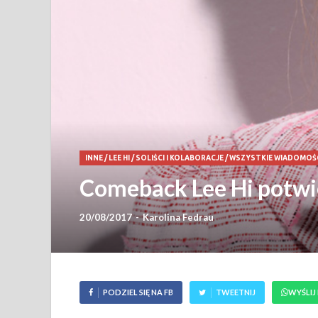
INNE
/
LEE HI
/
SOLIŚCI I KOLABORACJE
/
WSZYSTKIE WIADOMOŚ
Comeback Lee Hi potwi
20/08/2017
-
Karolina Fedrau
PODZIEL SIĘ NA FB
TWEETNIJ
WYŚLIJ