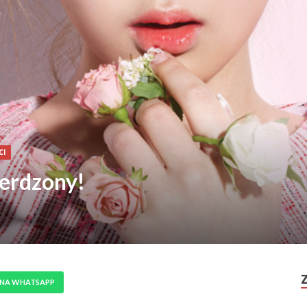
CI
erdzony!
 NA WHATSAPP