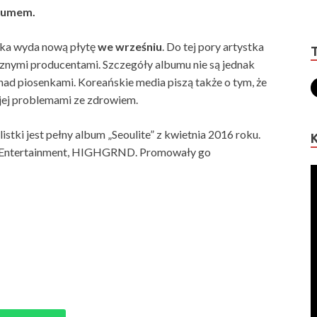
lbumem.
arka wyda nową płytę
we wrześniu
. Do tej pory artystka
cznymi producentami. Szczegóły albumu nie są jednak
 nad piosenkami. Koreańskie media piszą także o tym, że
jej problemami ze zdrowiem.
ki jest pełny album „Seoulite” z kwietnia 2016 roku.
G Entertainment, HIGHGRND. Promowały go