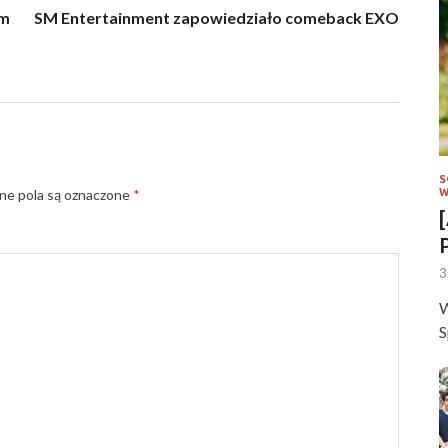
um
SM Entertainment zapowiedziało comeback EXO
S
e pola są oznaczone
*
W
3
W
S