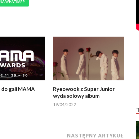
 NA WHATSAPP
 do gali MAMA
Ryeowook z Super Junior
wyda solowy album
19/04/2022
NASTĘPNY ARTYKUŁ