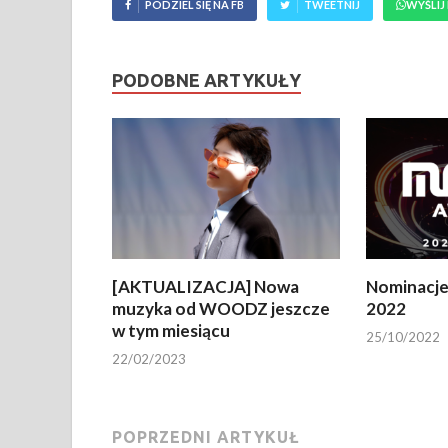
PODZIEL SIĘ NA FB
TWEETNIJ
WYŚLIJ
PODOBNE ARTYKUŁY
[AKTUALIZACJA] Nowa
Nominacje
muzyka od WOODZ jeszcze
2022
w tym miesiącu
25/10/2022
22/02/2023
POPRZEDNI ARTYKUŁ