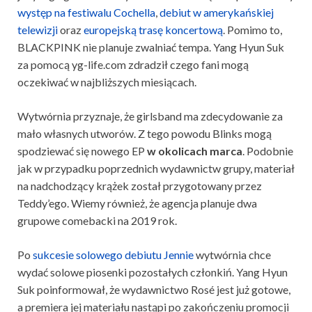
występ na festiwalu Cochella
,
debiut w amerykańskiej
telewizji
oraz
europejską trasę koncertową
. Pomimo to,
BLACKPINK nie planuje zwalniać tempa. Yang Hyun Suk
za pomocą yg-life.com zdradził czego fani mogą
oczekiwać w najbliższych miesiącach.
Wytwórnia przyznaje, że girlsband ma zdecydowanie za
mało własnych utworów. Z tego powodu Blinks mogą
spodziewać się nowego EP
w okolicach marca
. Podobnie
jak w przypadku poprzednich wydawnictw grupy, materiał
na nadchodzący krążek został przygotowany przez
Teddy’ego. Wiemy również, że agencja planuje dwa
grupowe comebacki na 2019 rok.
Po
sukcesie solowego debiutu Jennie
wytwórnia chce
wydać solowe piosenki pozostałych członkiń. Yang Hyun
Suk poinformował, że wydawnictwo Rosé jest już gotowe,
a premiera jej materiału nastąpi po zakończeniu promocji