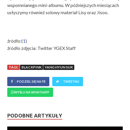
wspomnianego mini-albumu. W późniejszych miesiącach
usłyszymy również solowy materiał Lisy oraz Jisoo.
źródło:(
1
)
źródło zdjęcia: Twitter YGEX Staff
TAGI:
BLACKPINK
YANG HYUN SUK
PODZIEL SIĘ NA FB
TWEETNIJ
WYŚLIJ NA WHATSAPP
PODOBNE ARTYKUŁY