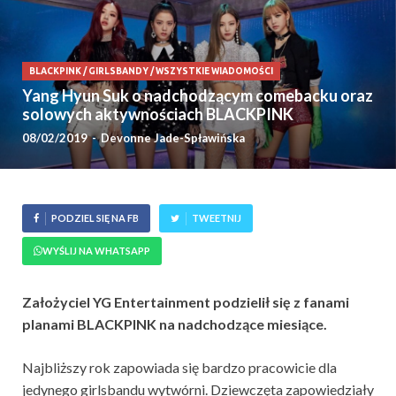
BLACKPINK
/
GIRLSBANDY
/
WSZYSTKIE WIADOMOŚCI
Yang Hyun Suk o nadchodzącym comebacku oraz
solowych aktywnościach BLACKPINK
08/02/2019
-
Devonne Jade-Spławińska
PODZIEL SIĘ NA FB
TWEETNIJ
WYŚLIJ NA WHATSAPP
Założyciel YG Entertainment podzielił się z fanami
planami BLACKPINK na nadchodzące miesiące.
Najbliższy rok zapowiada się bardzo pracowicie dla
jedynego girlsbandu wytwórni. Dziewczęta zapowiedziały