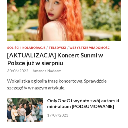
SOLIŚCI I KOLABORACJE
/
TELEDYSKI
/
WSZYSTKIE WIADOMOŚCI
[AKTUALIZACJA] Koncert Sunmi w
Polsce już w sierpniu
30/06/2022
-
Amanda Nadeem
Wokalistka ogłosiła trasę koncertową. Sprawdźcie
szczegóły w naszym artykule.
OnlyOneOf wydało swój autorski
mini-album [PODSUMOWANIE]
17/07/2021